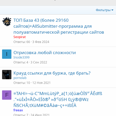
Фильтры
ТОП База 43 (более 29160
сайтов)+AllSubmitter-программа для
полуавтоматической регистрации сайтов
Seopirat
Ответы
66
3 Фев 2024
Отрисовка любой сложности
I
Inside3399
Ответы
4
3 Сен 2022
Крауд ссылки для буржа, где брать?
pornolab
Ответы
10
12 Ноя 2021
¤TAHl÷¬ü-C"MmLùtýP_a[1;ö[úæÒÌ§ª`ÂÊdfß
F
."«üÍxÌ¤ÃÒ»EÍõ®³ »ð'²ó5H 0¿ÿ®@Wz
Ñ§CHÃ;tXüM#©ãÅàø~ç++ißÉÀ
freeax
Ответы
7
24 Июл 2021