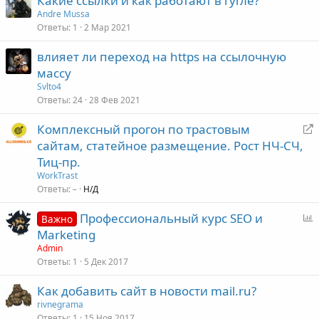
Какие ссылки и как работают в гугле?
Andre Mussa
Ответы
1
2 Мар 2021
влияет ли переход на https на ссылочную
массу
Svlto4
Ответы
24
28 Фев 2021
Комплексный прогон по трастовым
е
сайтам, статейное размещение. Рост НЧ-СЧ,
р
Тиц-пр.
е
WorkTrast
а
Ответы
–
Н/Д
д
Профессиональный курс SEO и
р
Важно
п
е
Marketing
р
с
Admin
о
а
Ответы
1
5 Дек 2017
с
ц
Как добавить сайт в новости mail.ru?
rivnegrama
я
Ответы
1
15 Ноя 2017