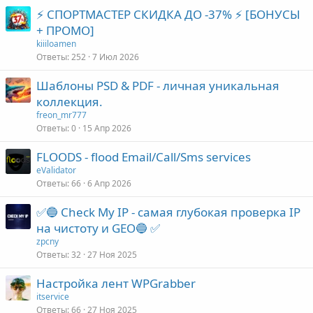
⚡ СПОРТМАСТЕР СКИДКА ДО -37% ⚡ [БОНУСЫ
+ ПРОМО]
kiiiloamen
Ответы
252
7 Июл 2026
Шаблоны PSD & PDF - личная уникальная
коллекция.
freon_mr777
Ответы
0
15 Апр 2026
FLOODS - flood Email/Call/Sms services
eValidator
Ответы
66
6 Апр 2026
✅🔵 Check My IP - самая глубокая проверка IP
на чистоту и GEO🔵 ✅
zpcny
Ответы
32
27 Ноя 2025
Настройка лент WPGrabber
itservice
Ответы
66
27 Ноя 2025