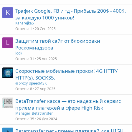
Трафик Google, FB и тд - Прибыль 200$ - 400$,
K
за каждую 1000 уников!
KanarejkaS
Ответы
1
20 Сен 2025
Защитим твой сайт от блокировки
L
Роскомнадзора
look
Ответы
31
25 Авг 2025
Скоростные мобильные прокси! 4G НТТР/
НТТР(s), SOCKS5.
@proxy_speedMSK
Ответы
8
27 Апр 2025
BetaTransfer касса — это надежный сервис
приема платежей в сфере High Risk
Manager_Betatransfer
Ответы
35
26 Дек 2024
Betatransfer.net - прием платежей для HIGH