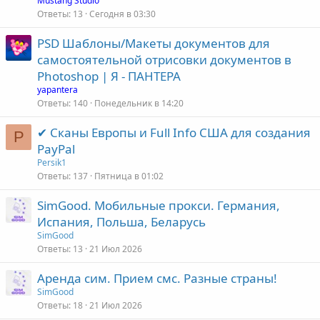
Mustang Studio
Ответы
13
Сегодня в 03:30
PSD Шаблоны/Макеты документов для
самостоятельной отрисовки документов в
Photoshop | Я - ПАНТЕРА
yapantera
Ответы
140
Понедельник в 14:20
✔ Сканы Европы и Full Info США для создания
P
PayPal
Persik1
Ответы
137
Пятница в 01:02
SimGood. Мобильные прокси. Германия,
Испания, Польша, Беларусь
SimGood
Ответы
13
21 Июл 2026
Аренда сим. Прием смс. Разные страны!
SimGood
Ответы
18
21 Июл 2026