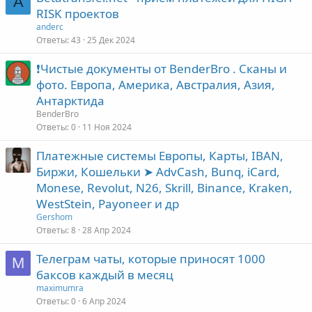
A
RISK проектов
anderc
Ответы
43
25 Дек 2024
❗️Чистые документы от BenderBro . Сканы и
фото. Европа, Америка, Австралия, Азия,
Антарктида
BenderBro
Ответы
0
11 Ноя 2024
Платежные системы Европы, Карты, IBAN,
Биржи, Кошельки ➤ AdvCash, Bunq, iCard,
Monese, Revolut, N26, Skrill, Binance, Kraken,
WestStein, Payoneer и др
Gershom
Ответы
8
28 Апр 2024
Телеграм чаты, которые приносят 1000
M
баксов каждый в месяц
maximumra
Ответы
0
6 Апр 2024