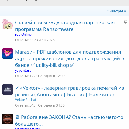
Фильтры
З
Старейшая международная партнерская
а
программа Ransomware
к
realOnline
р
Ответы
3
23 Фев 2026
е
Магазин PDF шаблонов для подтверждения
п
адреса проживания, доходов и транзакций в
л
е
банке ✅ utility-bill.shop ✅
yapantera
о
Ответы
122
Сегодня в 12:09
✔ «Vektor» - лазерная гравировка печатей из
резины ( Анонимно | Быстро | Надёжно )
VektorPechati
Ответы
545
Сегодня в 04:35
🚫 Работа вне ЗАКОНА? Стань частью чего-то
большего...