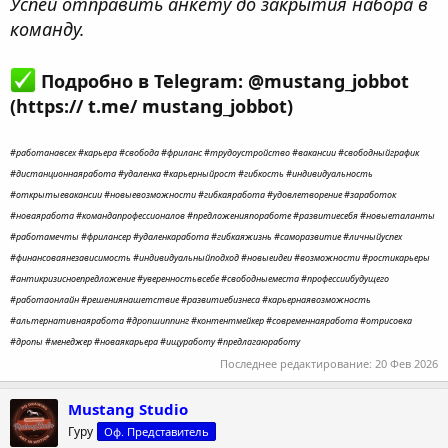
Успей отправить анкету до закрытия набора в
команду.
Подробно в Telegram: @mustang_jobbot
(https:// t.me/ mustang_jobbot)
#работанавсех #карьера #свобода #фриланс #трудоустройство #вакансии #свободныйграфик
#дистанционнаяработа #удаленка #карьерныйрост #гибкость #индивидуальность
#открытыевакансии #новыевозможности #гибкаяработа #удовлетворение #заработок
#новаяработа #командапрофессионалов #предложенияпоработе #развитиесебя #новыеталанты
#работамечты #фрилансер #удаленкаработа #гибкаяжизнь #саморазвитие #личныйуспех
#финансоваянезависимость #индивидуальныйподход #новыеидеи #возможности #ростикарьеры
#антикризисноепредложение #уверенностьвсебе #свободныеместа #профессиибудущего
#работаонлайн #решениянашетствие #развитиебизнеса #карьернаявозможность
#альтернативнаяработа #дропшиппинг #контентмейкер #современнаяработа #отрисовка
#дропы #менеджер #новаякарьера #ищуработу #предлагаюработу
Последнее редактирование:
20 Фев 2026
Mustang Studio
Гуру
Оф. Представитель