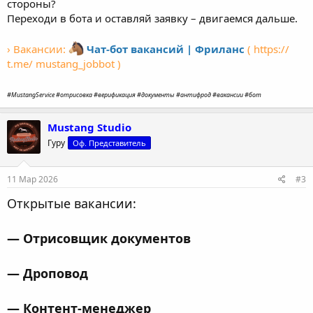
стороны?
Переходи в бота и оставляй заявку – двигаемся дальше.
› Вакансии:
Чат-бот вакансий | Фриланс
( https://
t.me/ mustang_jobbot )
#MustangService #отрисовка #верификация #документы #антифрод #вакансии #бот
Mustang Studio
Гуру
Оф. Представитель
11 Мар 2026
#3
Открытые вакансии:
— Отрисовщик документов
— Дроповод
— Контент-менеджер