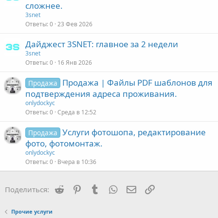
сложнее.
3snet
Ответы
0
23 Фев 2026
Дайджест 3SNET: главное за 2 недели
3snet
Ответы
0
16 Янв 2026
Продажа | Файлы PDF шаблонов для
Продажа
подтверждения адреса проживания.
onlydockyc
Ответы
0
Среда в 12:52
Услуги фотошопа, редактирование
Продажа
фото, фотомонтаж.
onlydockyc
Ответы
0
Вчера в 10:36
Reddit
Pinterest
Tumblr
WhatsApp
Электронная почта
Ссылка
Поделиться:
Прочие услуги