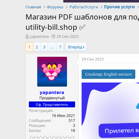
Главная
Форумы
Работа/Услуги
Прочие услуги
Магазин PDF шаблонов для по
utility-bill.shop ✅
А
Д
yapantera
29 Сен 2023
в
а
1
2
3
…
7
Вперёд
т
т
о
а
р
н
29 Сен 2023
т
а
е
ч
Спойлер:
English version
м
а
ы
л
а
yapantera
Продвинутый
Оф. Представитель
Регистрация
16 Июн 2021
Сообщения
517
Реакции
3
Баллы
18