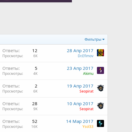
Фильтры
Ответы
12
28 Апр 2017
Просмотры
6K
Dr.Efimov
Ответы
5
23 Апр 2017
Просмотры
4K
Akimu
Ответы
2
19 Апр 2017
Просмотры
6K
Seopirat
О
Ответы
28
10 Апр 2017
Просмотры
9K
Seopirat
Ответы
52
14 Мар 2017
Просмотры
16K
Ysol33