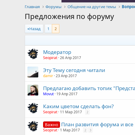
Главная
Форумы
Общение на другие темы
Вопро
Предложения по форуму
Назад
1
2
Модератор
Seopirat
26 Апр 2017
Эту Тему сегодня читали
damir
23 Апр 2017
Предлагаю добавить топик "Предст
Movut
19 Апр 2017
Каким цветом сделать фон?
Seopirat
11 Мар 2017
2
План развития форума и все
Важно
Seopirat
1 Мар 2017
2
3