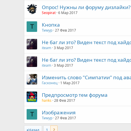
Опрос! Нужны ли форуму дизлайки?
Seopirat
6 Мар 2017
Кнопка
Т
Тимур
27 Фев 2017
Не баг ли это? Виден текст под хайд
iteam
3 Мар 2017
Не баг ли это? Виден текст под хайд
iteam
3 Мар 2017
Изменить слово "Симпатии" под ав
Гасконец
1 Мар 2017
Предпросмотр тем форума
hanks
28 Фев 2017
Изображения
Т
Тимур
27 Фев 2017
Назад
1
2