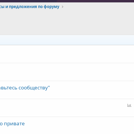
сы и предложения по форуму
авьтесь сообществу"
п
р
 о привате
о
с