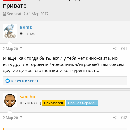
привате
А
Д
Seopirat
1 Мар 2017
в
а
т
т
Bomz
о
а
Новичок
р
н
т
а
е
ч
2 Мар 2017
#41
м
а
ы
л
И еще, как тогда быть, если у тебя нет кино-сайта, но
а
есть другие торренты/новостники/игровые? там совсем
другие цифры статистики и конкурентность.
Р
DEOVER
и
Seopirat
е
а
к
sancho
ц
Приватовец
Приватовец
Прошёл марафон
и
и
:
2 Мар 2017
#42