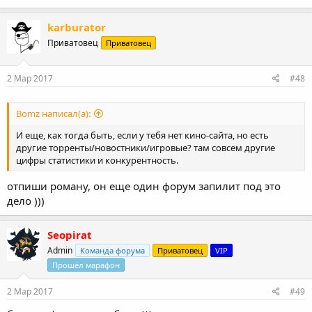
karburator
Приватовец
Приватовец
2 Мар 2017
#48
Bomz написал(а):
И еще, как тогда быть, если у тебя нет кино-сайта, но есть
другие торренты/новостники/игровые? там совсем другие
цифры статистики и конкурентность.
отпиши роману, он еще один форум запилит под это
дело )))
Seopirat
Admin
Команда форума
Приватовец
VIP
Прошёл марафон
2 Мар 2017
#49