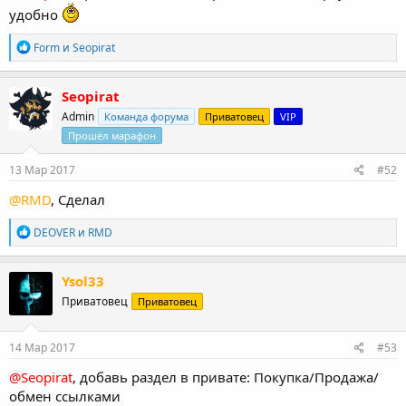
удобно
Р
Form
и
Seopirat
е
а
к
Seopirat
ц
Admin
Команда форума
Приватовец
VIP
и
и
Прошёл марафон
:
13 Мар 2017
#52
@RMD
, Сделал
Р
DEOVER
и
RMD
е
а
к
Ysol33
ц
Приватовец
Приватовец
и
и
:
14 Мар 2017
#53
@Seopirat
, добавь раздел в привате: Покупка/Продажа/
обмен ссылками