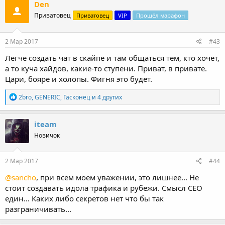
к
Den
ц
Приватовец
Приватовец
VIP
Прошёл марафон
и
и
:
2 Мар 2017
#43
Легче создать чат в скайпе и там общаться тем, кто хочет,
а то куча хайдов, какие-то ступени. Приват, в привате.
Цари, бояре и холопы. Фигня это будет.
Р
2bro
,
GENERIC
,
Гасконец
и 4 других
е
а
к
iteam
ц
Новичок
и
и
:
2 Мар 2017
#44
@sancho
, при всем моем уважении, это лишнее... Не
стоит создавать идола трафика и рубежи. Смысл СЕО
един... Каких либо секретов нет что бы так
разграничивать...