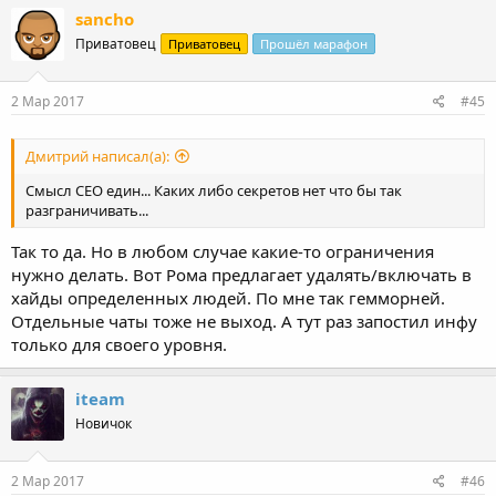
sancho
Приватовец
Приватовец
Прошёл марафон
2 Мар 2017
#45
Дмитрий написал(а):
Смысл СЕО един... Каких либо секретов нет что бы так
разграничивать...
Так то да. Но в любом случае какие-то ограничения
нужно делать. Вот Рома предлагает удалять/включать в
хайды определенных людей. По мне так гемморней.
Отдельные чаты тоже не выход. А тут раз запостил инфу
только для своего уровня.
iteam
Новичок
2 Мар 2017
#46