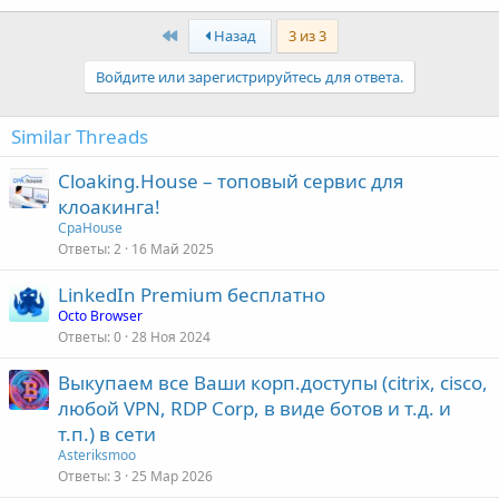
First
Назад
3 из 3
Войдите или зарегистрируйтесь для ответа.
Similar Threads
Cloaking.House – топовый сервис для
клоакинга!
СpaHouse
Ответы
2
16 Май 2025
LinkedIn Premium бесплатно
Octo Browser
Ответы
0
28 Ноя 2024
Выкупаем все Ваши корп.доступы (citrix, cisco,
любой VPN, RDP Corp, в виде ботов и т.д. и
т.п.) в сети
Asteriksmoo
Ответы
3
25 Мар 2026