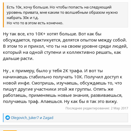
Есть 10к, хочу больше. Но чтобы попасть на следующий
уровень привата, мне каким то волшебным образом нужно
набрать 30к и т.д.
Но что то в этом есть конечно.
Ну так все, кто 10К+ хотят больше. Вот как бы
обсуждается, практикуется, делятся опытом между собой.
В этом то и прикол, что ты на своем уровне среди людей,
который на одной ступени и коллективно решать, как
дальше расти.
Ну , к примеру, было у тебя 2К трафа. И вот ты
начинаешь стабильно получать 10К. Получил доступ к
новой инфе. Смотришь, изучаешь, обсуждаешь то, что
пишут другие участники этой же группы. Опять же
работаешь, применяешь новые знания, развиваешься,
получаешь траф. Апаешься. Ну как бы я так это вижу.
Последнее редактирование:
2 Мар 2017
Р
Olegovich
,
Juker7
и
Zagad
е
а