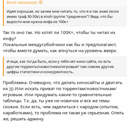
Bomz написал(а):
Идея хорошая, но зачем мне читать то, что я и так знаю (если
имею траф 30-50к) в этой группе "среднячки"? Ведь что бы
вырости мне нужна инфа из 100к+
Так то оно так. Но хотят ли 100К+, чтобы ты читал их
инфу?
Локальные междусобойчики как бы и предполагают,
чтобы вместе думать, как апнуться на уровень вверх.
И еще, как тогда быть, если у тебя нет кино-сайта, но есть
другие торренты/новостники/игровые? там совсем другие
цифры статистики и конкурентность.
Проблемка. Очевидно, что делать киносайты и двигать
их ))) Или искать приват по торрентам/новостникам/
игровым. Или придумать какие-то сравнительные
таблицы. Т.к. да, ты уже не новичок и все же темы
схожие. Если есть, чем заделиться с народом (опытом,
наработками), то проблема не такая уж серьезная. Опять
же, решать админу.