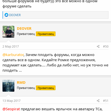
больше форумов не будет))) это все можно в одном
форуме сделать
Р
DEOVER
е
а
к
DEOVER
ц
Приватовец
Приватовец
и
и
:
2 Мар 2017
#50
@karburator
, Зачем плодить форумы, когда можно
сделать все в одном. Кидайте Ромке предложения,
подумает как сделать.... Либо да либо нет, но уж точно не
плодить ...
RMD
Приватовец
Приватовец
13 Мар 2017
#51
@Seopirat
предлагаю вешать ярлычок на аватарку ТСа,