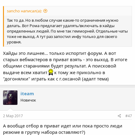
sancho написал(а):
Так то да. Но в любом случае какие-то ограничения нужно
делать. Вот Рома предлагает удалять/включать в хайды
определенных людей. По мне так гемморней. Отдельные чаты
тоже не выход. А тут раз запостил инфу только для своего
уровня.
Хайды это лишнее... только испортит форум. А вот
старых вебмастеров в приват взять - это выход. В итоге
общими стараниями будет результат. А поисковой
выдаче всем хватит
к тому же прикольно в
"догонялки" играть как с г.оксаной (адалт тема)
iteam
Новичок
2 Мар 2017
#47
А вообще отбор в приват идет или пока просто люди
резюме в группу набора оставляют?)