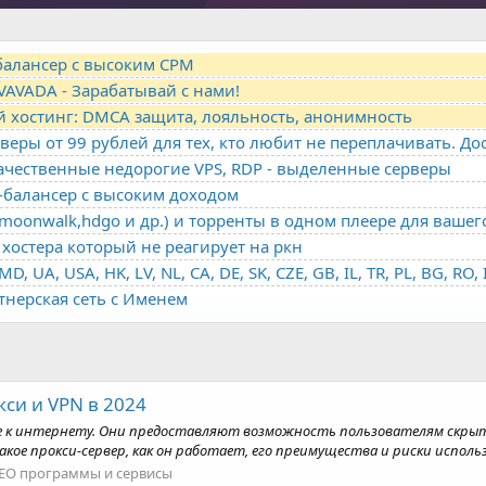
-балансер с высоким CPM
VAVADA - Зарабатывай с нами!
й хостинг: DMCA защита, лояльность, анонимность
качественные недорогие VPS, RDP - выделенные серверы
о-балансер с высоким доходом
oonwalk,hdgo и др.) и торренты в одном плеере для вашег
хостера который не реагирует на ркн
ртнерская сеть с Именем
кси и VPN в 2024
е к интернету. Они предоставляют возможность пользователям скрыть
е прокси-сервер, как он работает, его преимущества и риски использов
EO программы и сервисы