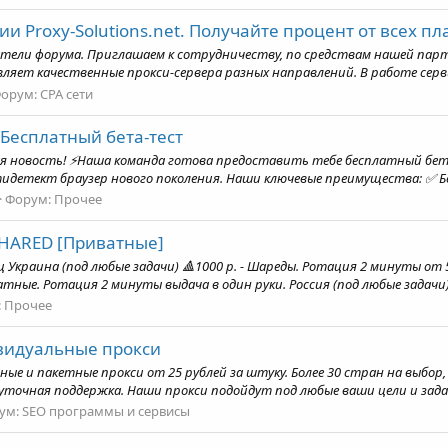
 Proxy-Solutions.net. Получайте процент от всех пл
ели форума. Приглашаем к сотрудничеству, по средствам нашей парт
ляет качественные прокси-сервера разных направлений. В работе серви
орум:
CPA сети
 Бесплатный бета-тест
я новость! ⚡Наша команда готова предоставить тебе бесплатный бета-
идетект браузер нового поколения. Наши ключевые преимущества: ✅ Б
Форум:
Прочее
HARED [Приватные]
ц Украина (под любые задачи) 🔺1000 р. - Шареды. Ротация 2 минуты от 5
ватные. Ротация 2 минуты выдача в один руки. Россия (под любые задачи) 
:
Прочее
видуальные прокси
ые и пакетные прокси от 25 рублей за штуку. Более 30 стран на выбор,
уточная поддержка. Наши прокси подойдут под любые ваши цели и задач
ум:
SEO программы и сервисы