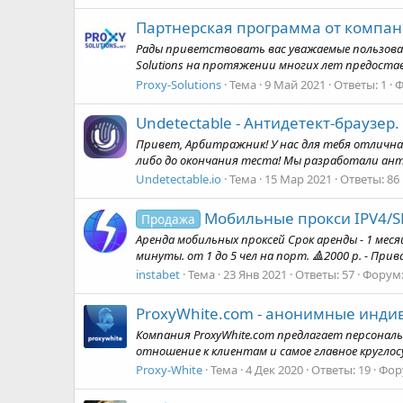
Партнерская программа от компании
Рады приветствовать вас уважаемые пользоват
Solutions на протяжении многих лет предостав
Proxy-Solutions
Тема
9 Май 2021
Ответы: 1
Ф
Undetectable - Антидетект-браузер.
Привет, Арбитражник! У нас для тебя отлична
либо до окончания теста! Мы разработали ант
Undetectable.io
Тема
15 Мар 2021
Ответы: 86
Мобильные прокси IPV4/S
Продажа
️Аренда мобильных проксей Срок аренды - 1 меся
минуты. от 1 до 5 чел на порт. 🔺2000 р. - При
instabet
Тема
23 Янв 2021
Ответы: 57
Форум
ProxyWhite.com - анонимные инди
Компания ProxyWhite.com предлагает персональн
отношение к клиентам и самое главное круглос
Proxy-White
Тема
4 Дек 2020
Ответы: 19
Фор