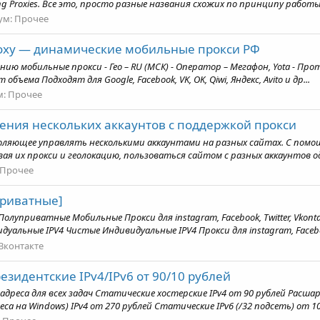
ating Proxies. Все это, просто разные названия схожих по принципу работы.
ум:
Прочее
Proxy — динамические мобильные прокси РФ
ю мобильные прокси - Гео – RU (МСК) - Оператор – Мегафон, Yota - Прото
бъема Подходят для Google, Facebook, VK, OK, Qiwi, Яндекс, Avito и др...
м:
Прочее
дения нескольких аккаунтов с поддержкой прокси
воляющее управлять несколькими аккаунтами на разных сайтах. С помо
я их прокси и геолокацию, пользоваться сайтом с разных аккаунтов о
Прочее
Приватные]
приватные Мобильные Прокси для instagram, Facebook, Twitter, Vkontakte.
дуальные IPV4 Чистые Индивидуальные IPV4 Прокси для instagram, Facebo
Вконтакте
резидентские IPv4/IPv6 от 90/10 рублей
адреса для всех задач Статические хостерские IPv4 от 90 рублей Расша
а на Windows) IPv4 от 270 рублей Статические IPv6 (/32 подсеть) от 10