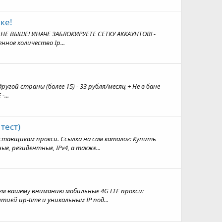
ке!
Й НЕ ВЫШЕ! ИНАЧЕ ЗАБЛОКИРУЕТЕ СЕТКУ АККАУНТОВ! -
нное количество Ip...
 другой страны (более 15) - 33 рубля/месяц + Не в бане
...
тест)
ставщикам прокси. Ссылка на сам каталог: Купить
 резидентные, IPv4, а также...
ем вашему вниманию мобильные 4G LTE прокси:
ей up-time и уникальным IP под...