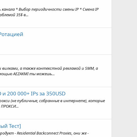
ь канала * Выбор периодичности смены IP * Смена IP
блемой 35$ в...
 Ротацией
 вилками, а также контекстной рекламой и SMM, а
мощью AEZAKMI ты можешь...
 и 200 000+ IPs за 350USD
прокси (не публичные, собранные в интернете), которые
 ПРОКСИ...
ый Тест]
т - Residential Backconnect Proxies, они же -