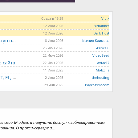
Среда в 15:39
Vibix
12 Июл 2026
Bitbanker
12 Июл 2026
Dark Host
LITE.HOST - хостинг и серверы от 99 рублей для тех, кто любит не переплачивать. Доступ по SSH, поддержка PHP, GIT, COMPOSER, сертификаты Let's Encrypt
8 Июл 2026
Ксения Климова
26 Июн 2026
Asim996
22 Июн 2026
VideoSeed
о сайта
22 Июн 2026
Aytac17
11 Июл 2025
Mobzilla
THE.HOSTING - VPS/VDS - MD, UA, USA, HK, LV, NL, CA, DE, SK, CZE, GB, IL, TR, PL, BG, RO, IT, FL, HU, PT.
2 Июл 2025
thehosting
29 Янв 2025
Paykassmacom
 свой IP-адрес и получить доступ к заблокированным
ания. О прокси-сервере и...