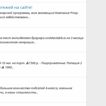
атежей на сайте!
нерской программы, всех желающих! Компания Proxy-
са задействовано...
тест антидетект браузера undetectable.io на 3 месяца
езлимитная генерация...
-10 чел. на порт. 🔺1500 р. - Полуприватные. Ротация 2
🔺 1000...
 большое количество подсетей А-класса, лояльное
и, а наши специалисты...