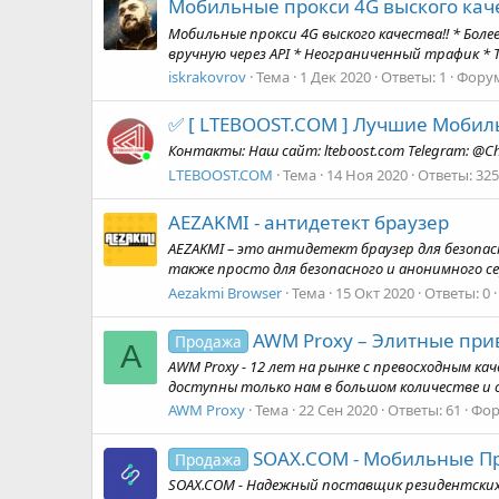
Мобильные прокси 4G выского каче
Мобильные прокси 4G выского качества!! * Боле
вручную через API * Неограниченный трафик * Те
iskrakovrov
Тема
1 Дек 2020
Ответы: 1
Фору
✅ [ LTEBOOST.COM ] Лучшие Мобиль
Контакты: Наш сайт: lteboost.com Telegram: @Cha
LTEBOOST.COM
Тема
14 Ноя 2020
Ответы: 325
AEZAKMI - антидетект браузер
AEZAKMI – это антидетект браузер для безопа
также просто для безопасного и анонимного с
Aezakmi Browser
Тема
15 Окт 2020
Ответы: 0
AWM Proxy – Элитные прива
Продажа
A
AWM Proxy - 12 лет на рынке с превосходным ка
доступны только нам в большом количестве и с
AWM Proxy
Тема
22 Сен 2020
Ответы: 61
Фор
SOAX.COM - Мобильные Про
Продажа
SOAX.COM - Надежный поставщик резидентских пр