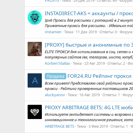
PROXYS
Тема
29 Дек 2019
Ответы: 49
Форум
INSTADIRECT-AKS = аккаунты / прок
Ipv6 Прокси для рассылки с ротацией в 2 минут
Приватные прокси для рассылки. - Идеально под
instamen
Тема
11 Дек 2019
Ответы: 0
Форум
[PROXY] быстрые и анонимные по 3
ELITE ПРОКСИ для использования в соц. сетях и не
популярных сайтов (вк, телеграм, инста, ютуб, 
Korben7dallas
Тема
23 Авг 2019
Ответы: 2
Фо
FOR24.RU Рейтинг прокси 
Продажа
A
Всем привет! Представляю свой рейтинг прокс
прокси - Рейтинг проверенных поставщиков 20
aluckyanov
Тема
16 Авг 2019
Ответы: 1
Фору
PROXY ARBITRAGE BETS: 4G LTE мо
Используете антидетект системы и всеравно В
инновационное и технологичное решение, котор
ARBITRAGE BETS
Тема
3 Фев 2019
Ответы: 1