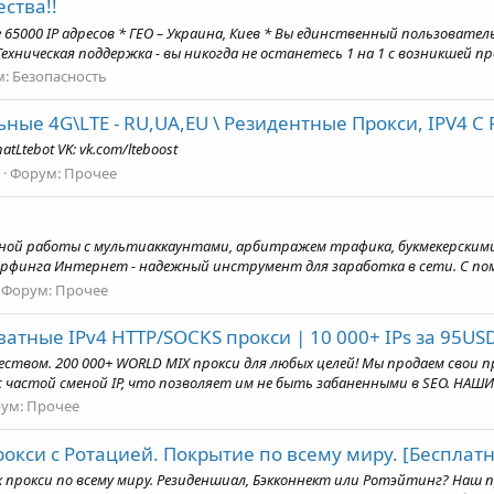
ства!!
е 65000 IP адресов * ГЕО – Украина, Киев * Вы единственный пользовател
хническая поддержка - вы никогда не останетесь 1 на 1 с возникшей про
м:
Безопасность
ные 4G\LTE - RU,UA,EU \ Резидентные Прокси, IPV4 С
tLtebot VK: vk.com/lteboost
Форум:
Прочее
сной работы с мультиаккаунтами, арбитражем трафика, букмекерскими
ерфинга Интернет - надежный инструмент для заработка в сети. С по
Форум:
Прочее
тные IPv4 HTTP/SOCKS прокси | 10 000+ IPs за 95USD
чеством. 200 000+ WORLD MIX прокси для любых целей! Мы продаем свои 
 частой сменой IP, что позволяет им не быть забаненными в SEO. НАШИ
ум:
Прочее
кси с Ротацией. Покрытие по всему миру. [Бесплатн
окси по всему миру. Резиденшиал, Бэкконнект или Ротэйтинг? Наш продук