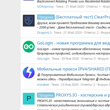
Backconnect Rotating Proxies или Residential Rot
SOAXproxy
Тема
21 Май 2020
Ответы: 1
Фор
[Бесплатный тест] Clear
Продажа
Друзья, всем привет! Предлагаем Вашему внимани
– 2500 р/мес - Даем бесплатный тест - Скидки от о
DragonLS
Тема
21 Май 2020
Ответы: 2
Фору
GoLogin - новая программа для ве
GoLogin – новое программное обеспечение, поз
браузерных профилей, индивидуально настраива
GoLogin
Тема
29 Янв 2020
Ответы: 0
Форум:
Мобильные прокси IPV4/SHARED [
🤖 Полуприватные Мобильные Прокси. Чистые Полу
можно здесь - Переадресация Telegram 🤖 Индиви
instabet
Тема
23 Янв 2020
Ответы: 2
Форум:
PROXYS.IO - хостерские и 
Продажа
P
PROXYS.IO - качественные, анонимные и чистые 
Статические резидентские (провайдерские адрес