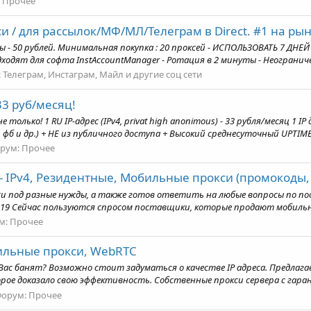
:
Прочее
си / для рассылок/МФ/МЛ/Телеграм в Direct. #1 на рын
ы - 50 рублей. Минимальная покупка : 20 проксей - ИСПОЛЬЗОВАТЬ 7 ДНЕ
ходят для софта InstAccountManager - Ротация в 2 минуты - Неограниче
:
Телеграм, Инстаграм, Майл и другие соц сети
3 руб/месяц!
 только! 1 RU IP-адрес (IPv4, privat high anonimous) - 33 рубля/месяц 1 IP
фб и др.) + НЕ из публичного доступа + Высокий среднесуточный UPTIME -
рум:
Прочее
- IPv4, Резидентные, Мобильные прокси (промокоды, 
и под разные нужды, а также готов ответить на любые вопросы по по
19 Сейчас пользуются спросом поставщики, которые продают мобильные,
м:
Прочее
бильные прокси, WebRTC
ас банят? Возможно стоит задуматься о качестве IP адреса. Предлага
ое доказало свою эффективность. Собственные прокси сервера с гаранти
Форум:
Прочее