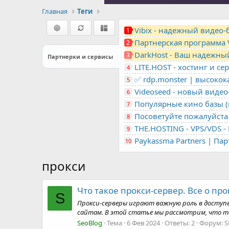
Главная
Теги
Vibix - надежный видео
1
Партнерская программа 
2
DarkHost - Ваш надежны
3
Партнерки и сервисы
4
✅ rdp.monster | высоко
5
Videoseed - новый виде
6
Популярные кино базы (m
7
Посоветуйте пожалуйста 
8
9
Paykassma Partners | Па
10
прокси
Что такое прокси-сервер. Все о про
S
Прокси-серверы играют важную роль в доступ
сайтам. В этой статье мы рассмотрим, что тако
SeoBlog
Тема
6 Фев 2024
Ответы: 2
Форум:
S