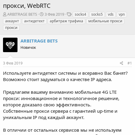
прокси, WebRTC
А
Д
Т
ARBITRAGE BETS
3 Фев 2019
socks4
socks5
vds
vpn
в
а
е
аккаунт
антидетект
арбитраж трафика
мобильные прокси
т
т
г
прокси
о
а
и
р
н
ARBITRAGE BETS
т
а
е
ч
Новичок
м
а
ы
л
а
3 Фев 2019
#1
Используете антидетект системы и всеравно Вас банят?
Возможно стоит задуматься о качестве IP адреса.
Предлагаем вашему вниманию мобильные 4G LTE
прокси: инновационное и технологичное решение,
которое доказало свою эффективность.
Собственные прокси сервера с гарантией up-time и
уникальным IP под каждый аккаунт.
В отличии от остальных сервисов мы не используем