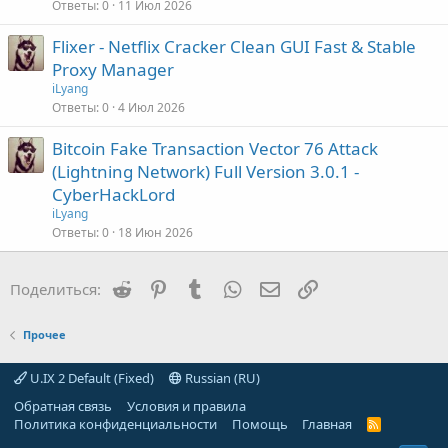
Ответы
0
11 Июл 2026
Flixer - Netflix Cracker Clean GUI Fast & Stable
Proxy Manager
iLyang
Ответы
0
4 Июл 2026
Bitcoin Fake Transaction Vector 76 Attack
(Lightning Network) Full Version 3.0.1 -
CyberHackLord
iLyang
Ответы
0
18 Июн 2026
Reddit
Pinterest
Tumblr
WhatsApp
Электронная почта
Ссылка
Поделиться:
Прочее
U.IX 2 Default (Fixed)
Russian (RU)
Обратная связь
Условия и правила
Политика конфиденциальности
Помощь
Главная
R
S