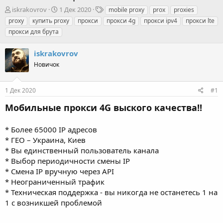
А
Д
Т
iskrakovrov
1 Дек 2020
mobile proxy
prox
proxies
в
а
е
proxy
купить proxy
прокси
прокси 4g
прокси ipv4
прокси lte
т
т
г
прокси для брута
о
а
и
р
н
iskrakovrov
т
а
е
ч
Новичок
м
а
ы
л
а
1 Дек 2020
#1
Мобильные прокси 4G выского качества!!
* Более 65000 IP адресов
* ГЕО – Украина, Киев
* Вы единственный пользователь канала
* Выбор периодичности смены IP
* Смена IP вручную через API
* Неограниченный трафик
* Техническая поддержка - вы никогда не останетесь 1 на
1 с возникшей проблемой