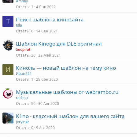
Amney
Ответы
3
4 Янв 2022
Поиск шаблона киносайта
T
tsla
Ответы
0
14 Сен 2021
Шаблон Kinogo для DLE оригинал
Seopirat
Ответы
20
22 Май 2021
Киноль — новый шаблон на тему кино
И
Иван221
Ответы
1
28 Сен 2020
Музыкальные шаблоны от webrambo.ru
redissx
Ответы
56
30 Авг 2020
K1no - классный шаблон для вашего сайта
jeryinkz
Ответы
0
9 Авг 2020