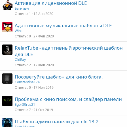
Активация лицензионной DLE
Багимэн
Ответы
1
12 Апр 2020
Адаптивные музыкальные шаблоны DLE
Winst
Ответы
0
27 Фев 2020
RelaxTube - адаптивный эротический шаблон
для DLE
OldRay
Ответы
2
12 Фев 2020
Посоветуйте шаблон для кино блога.
Constantine174
Ответы
0
17 Ноя 2019
Проблема с кино поиском, и слайдер панели
Egor30rus21
Ответы
7
21 Окт 2019
Шаблон админ панели для dle 13.2
Sam_Morrou