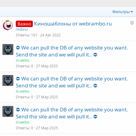
Фильтры
З
Киношаблоны от webrambo.ru
Важно
а
redissx
Ответы
101
24 Авг 2022
к
р
⛔️ We can pull the DB of any website you want.
е
Send the site and we will pull it.. ⛔️
п
in.webis
л
Ответы
0
27 Мар 2025
е
⛔️ We can pull the DB of any website you want.
о
Send the site and we will pull it.. ⛔️
in.webis
Ответы
0
27 Мар 2025
⛔️ We can pull the DB of any website you want.
Send the site and we will pull it.. ⛔️
in.webis
Ответы
0
27 Мар 2025