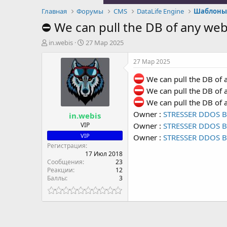
Главная
Форумы
CMS
DataLife Engine
Шаблон
⛔️ We can pull the DB of any webs
А
Д
in.webis
27 Мар 2025
в
а
т
т
27 Мар 2025
о
а
р
н
We can pull the DB of a
т
а
We can pull the DB of a
е
ч
We can pull the DB of a
м
а
Owner :
STRESSER DDOS 
in.webis
ы
л
а
VIP
Owner :
STRESSER DDOS 
VIP
Owner :
STRESSER DDOS 
Регистрация
17 Июл 2018
Сообщения
23
Реакции
12
Баллы
3