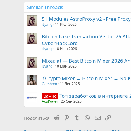
Similar Threads
51 Modules AstroProxy v2 - Free Proxy
iLyang
11 Июл 2026
Bitcoin Fake Transaction Vector 76 Atta
CyberHackLord
iLyang
18 Июн 2026
Mixer.lat — Best Bitcoin Mixer 2026 
iLyang
10 Май 2026
⚡Crypto Mixer ↔ Bitcoin Mixer ↔ No-
Gershom
11 Дек 2025
Топ заработков в интернете 
Важно
AdsPower
25 Сен 2025
Reddit
Pinterest
Tumblr
WhatsApp
Электронная 
Ссылка
Поделиться: