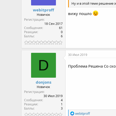
Ну и в этой теме решение э
webitproff
вижу пошло
Новичок
Регистрация
18 Сен 2017
Сообщения
61
Реакции
0
Баллы
6
30 Июл 2019
D
Проблема Решена Со ско
donjons
Новичок
Регистрация
30 Июл 2019
Сообщения
4
Реакции
1
Баллы
3
Р
webitproff