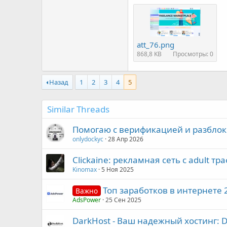
att_76.png
868,8 KB
Просмотры: 0
Назад
1
2
3
4
5
Similar Threads
Помогаю с верификацией и разблок
onlydockyc
28 Апр 2026
Clickaine: рекламная сеть с adult т
Kinomax
5 Ноя 2025
Топ заработков в интернете 
Важно
AdsPower
25 Сен 2025
DarkHost - Ваш надежный хостинг: 