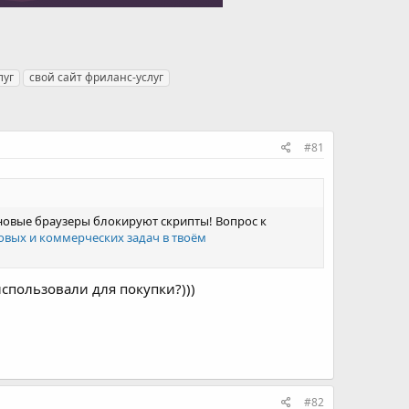
луг
свой сайт фриланс-услуг
#81
новые браузеры блокируют скрипты! Вопрос к
товых и коммерческих задач в твоём
спользовали для покупки?)))
#82