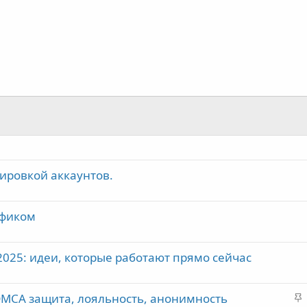
ировкой аккаунтов.
рафиком
2025: идеи, которые работают прямо сейчас
З
DMCA защита, лояльность, анонимность