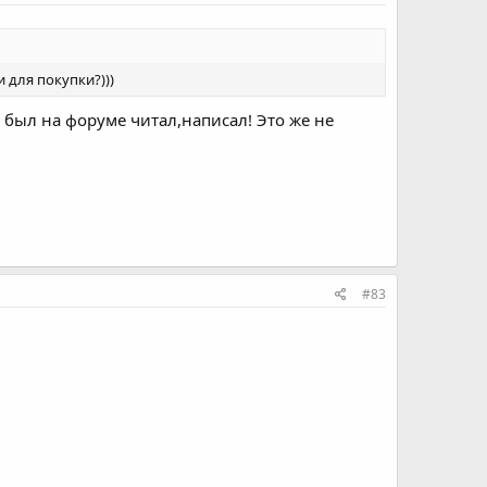
 для покупки?)))
о был на форуме читал,написал! Это же не
#83