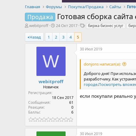
Главная
Форумы
Покупка/Продажа
Сайты
Гот
Готовая сборка сайт
Продажа
А
Д
Т
webitproff
24 Окт 2017
биржа бизнес услуг
бир
в
а
е
т
т
г
Назад
1
2
3
4
5
о
а
и
р
н
30 Июл 2019
т
а
W
е
ч
м
а
donjons написал(а):
ы
л
Доброго дня! При использ
а
разработчику. Как устран
webitproff
городе
.
Посмотреть вложен
Новичок
Регистрация
если покупали реально у
18 Сен 2017
Сообщения
61
Реакции
0
Баллы
6
30 Июл 2019