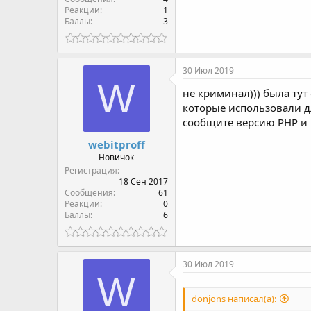
Реакции
1
Баллы
3
30 Июл 2019
W
не криминал))) была тут 
которые использовали д
сообщите версию PHP и 
webitproff
Новичок
Регистрация
18 Сен 2017
Сообщения
61
Реакции
0
Баллы
6
30 Июл 2019
W
donjons написал(а):