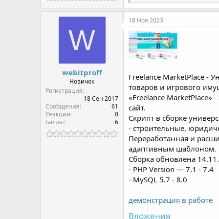
е
а
к
18 Ноя 2023
ц
W
и
и
:
webitproff
Freelance MarketPlace -
Новичок
товаров и игрового иму
Регистрация
«Freelance MarketPlace» 
18 Сен 2017
Сообщения
61
сайт.
Реакции
0
Скрипт в сборке универ
Баллы
6
- строительные, юридич
Переработанная и расшир
адаптивным шаблоном.
Сборка обновлена 14.11
- PHP Version — 7.1 - 7.4
- MySQL 5.7 - 8.0
демонстрация в работе
Вложения