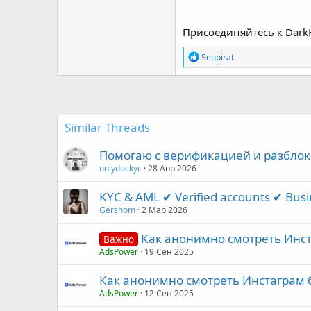
Присоединяйтесь к Dark
Р
Seopirat
е
а
к
ц
и
и
Similar Threads
:
Помогаю с верификацией и разблок
onlydockyc
28 Апр 2026
KYC & AML ✔ Verified accounts ✔ Bus
Gershom
2 Мар 2026
Как анонимно смотреть Инст
Важно
AdsPower
19 Сен 2025
Как анонимно смотреть Инстаграм 
AdsPower
12 Сен 2025