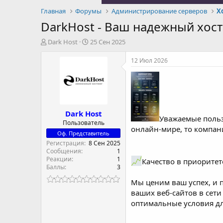
Главная
Форумы
Администрирование серверов
Х
DarkHost - Ваш надежный хост
А
Д
Dark Host
25 Сен 2025
в
а
т
т
12 Июл 2026
о
а
р
н
т
а
е
ч
м
а
Dark Host
ы
л
Уважаемые польз
а
Пользователь
онлайн-мире, то компан
Оф. Представитель
Регистрация
8 Сен 2025
Сообщения
1
Реакции
1
Качество в приоритет
Баллы
3
Мы ценим ваш успех, и 
ваших веб-сайтов в сет
оптимальные условия дл