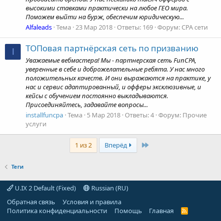
высокими ставками практически на любое ГЕО мира.
Поможем выйти на бурж, обеспечим юридическую...
Alfaleads
Тема
23 Мар 2018
Ответы: 169
Форум:
CPA сети
ТОПовая партнёрская сеть по призванию
I
Уважаемые вебмастера! Мы - партнерская сеть FunCPA,
уверенные в себе и доброжелательные ребята. У нас много
положительных качеств. И они выражаются на практике, у
нас и сервис адаптированный, и офферы эксклюзивные, и
кейсы с обучением постоянно выкладываются.
Присоединяйтесь, задавайте вопросы...
installfuncpa
Тема
5 Мар 2018
Ответы: 4
Форум:
Прочие
услуги
Last
1 из 2
Вперёд
Теги
U.IX 2 Default (Fixed)
Russian (RU)
Обратная связь
Условия и правила
Политика конфиденциальности
Помощь
Главная
R
S