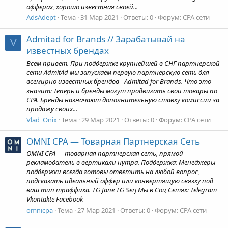
офферах, хорошо известная своей...
AdsAdept
Тема
31 Мар 2021
Ответы: 0
Форум:
CPA сети
Admitad for Brands // Зарабатывай на
V
известных брендах
Всем привет. При поддержке крупнейшей в СНГ партнерской
сети AdmitAd мы запускаем первую партнерскую сеть для
всемирно известных брендов - Admitad for Brands. Что это
значит: Теперь и бренды могут продвигать свои товары по
CPA. Бренды назначают дополнительную ставку комиссии за
продажу своих...
Vlad_Onix
Тема
29 Мар 2021
Ответы: 0
Форум:
CPA сети
OMNI CPA — Товарная Партнерская Сеть
OMNI CPA — товарная партнерская сеть, прямой
рекламодатель в вертикали нутра. Поддержка: Менеджеры
поддержки всегда готовы ответить на любой вопрос,
подсказать идеальный оффер или конвертящую связку под
ваш тип траффика. TG Jane TG Serj Мы в Соц Сетях: Telegram
Vkontakte Facebook
omnicpa
Тема
27 Мар 2021
Ответы: 0
Форум:
CPA сети