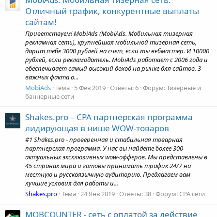
Отличный трафик, конкурентные выплаты
сайтам!
Приветствуем! MobiAds (MobiAds. Мобильная тизерная
рекламная сеть), крупнейшая мобильной тизерная сеть,
дарит тебе 3000 рублей на счет, если ты вебмастер. И 10000
рублей, если рекламодатель. MobiAds работает с 2006 года и
обеспечивает самый высокий доход на рынке для сайтов. 3
важных факта о...
MobiAds
Тема
5 Фев 2019
Ответы: 6
Форум:
Тизерные и
баннерные сети
Shakes.pro – CPA партнерская программа
лидирующая в нише WOW-товаров
#1 Shakes.pro - проверенная и стабильная товарная
партнерская программа. У нас вы найдете более 300
актуальных эксклюзивных wow-офферов. Мы представлены в
45 странах мира и готовы принимать трафик 24/7 на
местную и русскоязычную аудиторию. Предлагаем вам
лучшие условия для работы и...
Shakes.pro
Тема
24 Янв 2019
Ответы: 38
Форум:
CPA сети
MOBCOUNTER - сеть с оплатой за действие