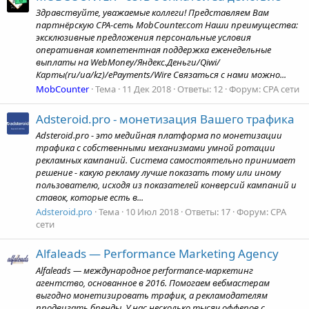
Здравствуйте, уважаемые коллеги! Представляем Вам
партнёрскую CPA-сеть MobCounter.com Наши преимущества:
эксклюзивные предложения персональные условия
оперативная компетентная поддержка еженедельные
выплаты на WebMoney/Яндекс.Деньги/Qiwi/
Карты(ru/ua/kz)/ePayments/Wire Связаться с нами можно...
MobCounter
Тема
11 Дек 2018
Ответы: 12
Форум:
CPA сети
Adsteroid.pro - монетизация Вашего трафика
Adsteroid.pro - это медийная платформа по монетизации
трафика с собственными механизмами умной ротации
рекламных кампаний. Система самостоятельно принимает
решение - какую рекламу лучше показать тому или иному
пользователю, исходя из показателей конверсий кампаний и
ставок, которые есть в...
Adsteroid.pro
Тема
10 Июл 2018
Ответы: 17
Форум:
CPA
сети
Alfaleads — Performance Marketing Agency
Alfaleads — международное performance-маркетинг
агентство, основанное в 2016. Помогаем вебмастерам
выгодно монетизировать трафик, а рекламодателям
продвигать бренды. У нас несколько тысяч офферов с