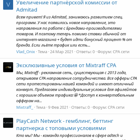
Увеличение партнёрской комиссии от
V
Admitad
Всем привет! Я из Admitad, занимаюсь развитием спец.
программ. У нас появилось новое направление, это
направления по работе с Брендами-производителями
товаров. И поэтому теперь помимо ставки обычной от
интернет-магазина + будет идти бонусный процент % от
бренда. Если льёте трафик или есть...
Vlad_Onix
Тема
24 Мар 2021
Ответы: 0
Форум:
CPA сети
Эксклюзивные условия от Mixtraff CPA
Мы, Mixtraff - рекламная сеть, существующая с 2013 года,
открываем CPA направление сотрудничества. Все офферы CPA
сети протестированы нашей командой и имеют отличный
конверт. Предлагаем индивидуальные условия для афилейтов
с хорошим объемом трафика:🤩 *Доступ к конвертабельным
офферам на...
Mixtraff_
Тема
9 Фев 2021
Ответы: 0
Форум:
CPA сети
PlayCash Network - гемблинг, беттинг
партнерка с топовыми условиями
Кто мы? Мы - команда профессионалов в сфере adtech и