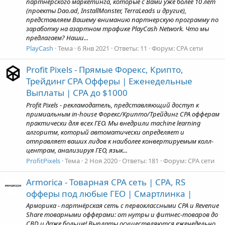
партнерского маркетинга, которые с Вами уже более 10 лет
(проекты Dao.ad, InstallMonster, TerraLeads и другие),
представляем Вашему вниманию партнерскую программу по
заработку на азартном трафике PlayCash Network. Что мы
предлагаем? Наши...
PlayCash
Тема
6 Янв 2021
Ответы: 11
Форум:
CPA сети
Profit Pixels - Прямые Форекс, Крипто,
Трейдинг CPA Офферы | Еженедельные
Выплаты | CPA до $1000
Profit Pixels - рекламодатель, представляющий доступ к
примиальным in-house Форекс/Крипто/Трейдинг CPA офферам
практически для всех ГЕО. Мы внедрили machine learning
алгоритм, который автоматически определяет и
отправляет ваших лидов к наиболее конвертируемым колл-
центрам, анализируя ГЕО, язык...
ProfitPixels
Тема
2 Ноя 2020
Ответы: 181
Форум:
CPA сети
Armorica - Товарная CPA сеть | CPA, RS
офферы под любые ГЕО | Смартлинка |
Арморика - партнёрская сеть с первоклассными CPA и Revenue
Share товарными офферами: от нутры и фитнес-товаров до
CBD и даже больше! Выплаты осуществляются еженедельно