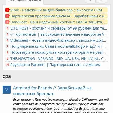
Vibix - надежный видео-балансер с высоким CPM
1
Партнерская программа VAVADA - Зарабатывай с нами!
2
DarkHost - Ваш надежный хостинг: DMCA защита, лояльность, анонимность
3
LITE.HOST - хостинг и серверы от 99 рублей для тех, кто любит не переплачивать. Доступ по SSH, поддержка PHP, GIT, COMPOSER, сертификаты Let's Encrypt
4
✅ rdp.monster | высококачественные недорогие VPS, RDP - выделенные серверы
5
Videoseed - новый видео-балансер с высоким доходом
6
Популярные кино базы (moonwalk,hdgo и др.) и торренты в одном плеере для вашего сайта
7
Посоветуйте пожалуйста хостера который не реагирует на ркн
8
THE.HOSTING - VPS/VDS - MD, UA, USA, HK, LV, NL, CA, DE, SK, CZE, GB, IL, TR, PL, BG, RO, IT, FL, HU, PT.
9
Paykassma Partners | Партнерская сеть с Именем
10
cpa
Admitad for Brands // Зарабатывай на
V
известных брендах
Всем привет. При поддержке крупнейшей в СНГ партнерской
сети AdmitAd мы запускаем первую партнерскую сеть для
всемирно известных брендов - Admitad for Brands. Что это