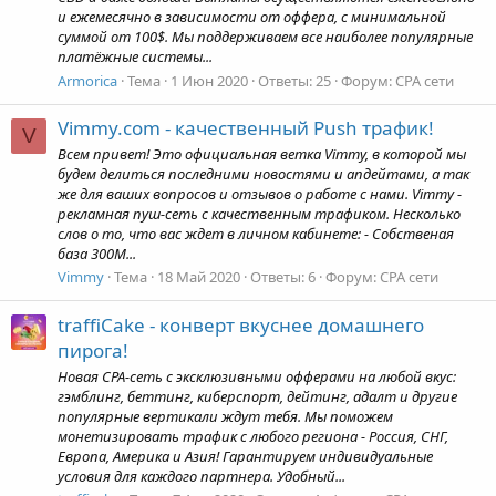
и ежемесячно в зависимости от оффера, с минимальной
суммой от 100$. Мы поддерживаем все наиболее популярные
платёжные системы...
Armorica
Тема
1 Июн 2020
Ответы: 25
Форум:
CPA сети
Vimmy.com - качественный Push трафик!
V
Всем привет! Это официальная ветка Vimmy, в которой мы
будем делиться последними новостями и апдейтами, а так
же для ваших вопросов и отзывов о работе с нами. Vimmy -
рекламная пуш-сеть с качественным трафиком. Несколько
слов о то, что вас ждет в личном кабинете: - Собственая
база 300М...
Vimmy
Тема
18 Май 2020
Ответы: 6
Форум:
CPA сети
traffiCake - конверт вкуснее домашнего
пирога!
Новая CPA-сеть с эксклюзивными офферами на любой вкус:
гэмблинг, беттинг, киберспорт, дейтинг, адалт и другие
популярные вертикали ждут тебя. Мы поможем
монетизировать трафик с любого региона - Россия, СНГ,
Европа, Америка и Азия! Гарантируем индивидуальные
условия для каждого партнера. Удобный...