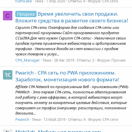
trafficake
Тема
7 Апр 2020
Ответы: 4
Форум:
CPA сети
Время увеличить свои продажи.
Продажа
C
Вложите средства в развитие своего бизнеса!
Cкрипт CPA-сети Платформа для создания CPA-сети или
партнерской программы Сайт программного продукта:
ССЫЛКА Для чего нужен Скрипт CPA-сети: - Увеличение своих
продаж путем привлечения вебмастеров и арбитражников
трафика - Увеличение дохода за счет комиссии с продаж
чужих товаров и услуг...
CPA_Manager
Тема
28 Авг 2019
Ответы: 2
Форум:
Прочее
Pwarich - CPA сеть по PWA приложениям.
Заработок, монетизация нового формата!
Affiliate CPA Network по прогресивным Веб - приложениям (PWA).
PWARich - Это первая СРА-сеть, полностью адаптированная
под работу с pwa-офферами, в которой вебмастера могут
получать оплату за конкретные целевые действия, которые
совершает их трафик (например: регистрации, пополнение
депозита...
Pwarich
Тема
13 Май 2019
Ответы: 4
Форум:
CPA сети
MobiAds. Мобильная тизерная сеть.