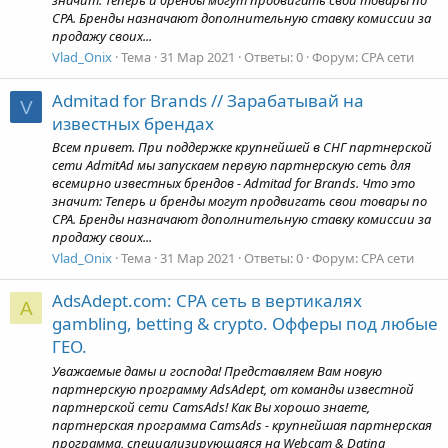
значит: Теперь и бренды могут продвигать свои товары по
CPA. Бренды назначают дополнительную ставку комиссии за
продажу своих...
Vlad_Onix
Тема
31 Мар 2021
Ответы: 0
Форум:
CPA сети
Admitad for Brands // Зарабатывай на
V
известных брендах
Всем привет. При поддержке крупнейшей в СНГ партнерской
сети AdmitAd мы запускаем первую партнерскую сеть для
всемирно известных брендов - Admitad for Brands. Что это
значит: Теперь и бренды могут продвигать свои товары по
CPA. Бренды назначают дополнительную ставку комиссии за
продажу своих...
Vlad_Onix
Тема
31 Мар 2021
Ответы: 0
Форум:
CPA сети
AdsAdept.com: CPA сеть в вертикалях
A
gambling, betting & crypto. Офферы под любые
ГЕО.
Уважаемые дамы и господа! Представляем Вам новую
партнерскую программу AdsAdept, от команды известной
партнерской сети CamsAds! Как Вы хорошо знаете,
партнерская программа CamsAds - крупнейшая партнерская
программа, специализирующаяся на Webcam & Dating