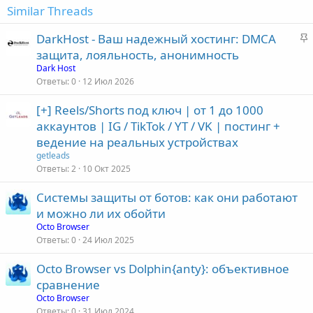
Similar Threads
З
DarkHost - Ваш надежный хостинг: DMCA
а
защита, лояльность, анонимность
к
Dark Host
р
Ответы
0
12 Июл 2026
е
[+] Reels/Shorts под ключ | от 1 до 1000
п
аккаунтов | IG / TikTok / YT / VK | постинг +
л
е
ведение на реальных устройствах
getleads
о
Ответы
2
10 Окт 2025
Системы защиты от ботов: как они работают
и можно ли их обойти
Octo Browser
Ответы
0
24 Июл 2025
Octo Browser vs Dolphin{anty}: объективное
сравнение
Octo Browser
Ответы
0
31 Июл 2024