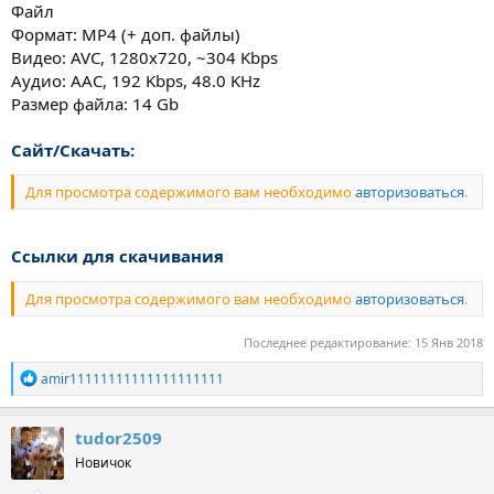
Файл
Формат: MP4 (+ доп. файлы)
Видео: AVC, 1280x720, ~304 Kbps
Аудио: AAC, 192 Kbps, 48.0 KHz
Размер файла: 14 Gb
Сайт/Скачать:
Для просмотра содержимого вам необходимо
авторизоваться
.
Ссылки для скачивания
Для просмотра содержимого вам необходимо
авторизоваться
.
Последнее редактирование:
15 Янв 2018
Р
amir11111111111111111111
е
а
к
tudor2509
ц
Новичок
и
и