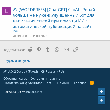
✍️️ [WORDPRESS] [ChatGPT]️ ClipAI - Рерайт
L
больше не нужен! Улучшенный бот для
написания статей при помощи ИИ с
автоматической публикацией на сайт
look
Ответы
0
30 Июн 2023
Reddit
Pinterest
Tumblr
WhatsApp
Электронная почта
Ссылка
Поделиться:
Курсы и мануалы
U.IX 2 Default (Fixed)
Russian (RU)
Обратная связь
Условия и правила
Политика конфиденциальности
Помощь
Главная
R
S
S
Свер
Локализация от
XenForo.Info
Сниз