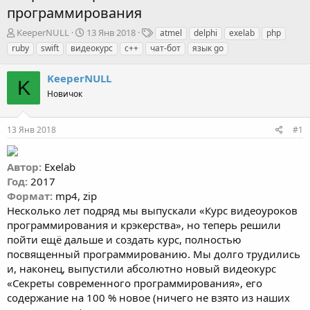
программирования
А
Д
Т
KeeperNULL
13 Янв 2018
atmel
delphi
exelab
php
в
а
е
ruby
swift
видеокурс
с++
чат-бот
язык go
т
т
г
о
а
и
KeeperNULL
р
н
K
т
Новичок
а
е
ч
м
а
13 Янв 2018
#1
ы
л
а
Автор:
Exelab
Год:
2017
Формат:
mp4, zip
Несколько лет подряд мы выпускали «Курс видеоуроков
программирования и крэкерства», но теперь решили
пойти ещё дальше и создать курс, полностью
посвященный программированию. Мы долго трудились
и, наконец, выпустили абсолютно новый видеокурс
«Секреты современного программирования», его
содержание на 100 % новое (ничего не взято из наших