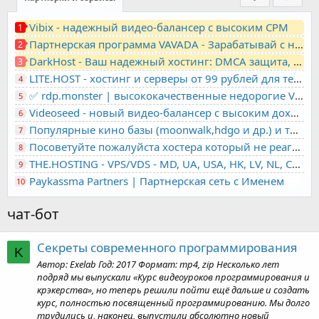
Vibix - надежный видео-балансер с высоким CPM
1
Партнерская программа VAVADA - Зарабатывай с нами!
2
DarkHost - Ваш надежный хостинг: DMCA защита, лояльность, анонимность
3
LITE.HOST - хостинг и серверы от 99 рублей для тех, кто любит не переплачивать. Доступ по SSH, поддержка PHP, GIT, COMPOSER, сертификаты Let's Encrypt
4
✅ rdp.monster | высококачественные недорогие VPS, RDP - выделенные серверы
5
Videoseed - новый видео-балансер с высоким доходом
6
Популярные кино базы (moonwalk,hdgo и др.) и торренты в одном плеере для вашего сайта
7
Посоветуйте пожалуйста хостера который не реагирует на ркн
8
THE.HOSTING - VPS/VDS - MD, UA, USA, HK, LV, NL, CA, DE, SK, CZE, GB, IL, TR, PL, BG, RO, IT, FL, HU, PT.
9
Paykassma Partners | Партнерская сеть с Именем
10
чат-бот
Секреты современного программирования
K
Автор: Exelab Год: 2017 Формат: mp4, zip Несколько лет
подряд мы выпускали «Курс видеоуроков программирования и
крэкерства», но теперь решили пойти ещё дальше и создать
курс, полностью посвященный программированию. Мы долго
трудились и, наконец, выпустили абсолютно новый