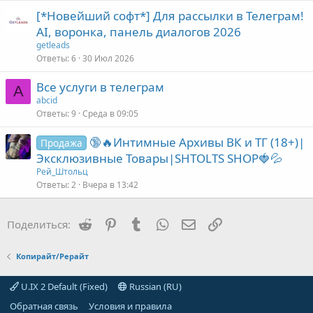
[*Новейший софт*] Для рассылки в Телеграм!
AI, воронка, панель диалогов 2026
getleads
Ответы
6
30 Июл 2026
Все услуги в телеграм
A
abcid
Ответы
9
Среда в 09:05
🔞🔥Интимные Архивы ВК и ТГ (18+)|
Продажа
Эксклюзивные Товары|SHTOLTS SHOP🍓💦
Рей_Штольц
Ответы
2
Вчера в 13:42
Reddit
Pinterest
Tumblr
WhatsApp
Электронная почта
Ссылка
Поделиться:
Копирайт/Рерайт
U.IX 2 Default (Fixed)
Russian (RU)
Обратная связь
Условия и правила