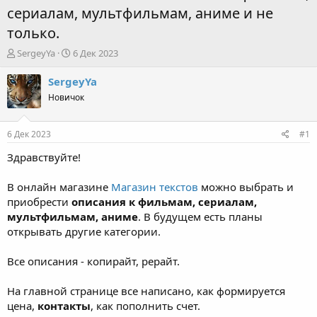
сериалам, мультфильмам, аниме и не
только.
А
Д
SergeyYa
6 Дек 2023
в
а
т
т
SergeyYa
о
а
Новичок
р
н
т
а
е
ч
6 Дек 2023
#1
м
а
ы
л
Здравствуйте!
а
В онлайн магазине
Магазин текстов
можно выбрать и
приобрести
описания к фильмам, сериалам,
мультфильмам, аниме
. В будущем есть планы
открывать другие категории.
Все описания - копирайт, рерайт.
На главной странице все написано, как формируется
цена,
контакты
, как пополнить счет.