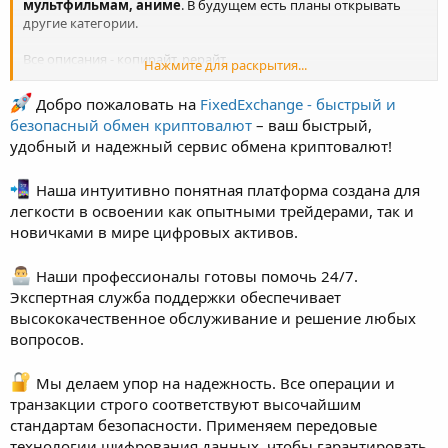
мультфильмам, аниме
. В будущем есть планы открывать
другие категории.
Все описания - копирайт, рерайт.
Нажмите для раскрытия...
На главной странице все написано, как формируется цена,
Добро пожаловать на
FixedExchange - быстрый и
контакты
, как пополнить счет.
безопасный обмен криптовалют
– ваш быстрый,
удобный и надежный сервис обмена криптовалют!
Для связи Телеграмм
https://t.me/textserg
(@textserg)
Обращайтесь, уже много опубликовано товаров - описаний, и
Наша интуитивно понятная платформа создана для
еще
много находится
в рубрике
ГОТОВЯТСЯ К
легкости в освоении как опытными трейдерами, так и
РАЗМЕЩЕНИЮ
, немного не хватает времени чтоб публиковать
новичками в мире цифровых активов.
как товары.
Имеется аккаунт на сайте etxt.ru там за почти 10 лет продано
Наши профессионалы готовы помочь 24/7.
более 6 к статей. Можете выбрать какие желаете описания и
Экспертная служба поддержки обеспечивает
через ИЗ оформим их на этексте, если вам будет так удобнее.
высококачественное обслуживание и решение любых
вопросов.
При первом пополнении бонус 20%, при всех последующих
10%.
Мы делаем упор на надежность. Все операции и
Кому нужны описания - милости просим)!
транзакции строго соответствуют высочайшим
стандартам безопасности. Применяем передовые
технологии шифрования данных, чтобы гарантировать