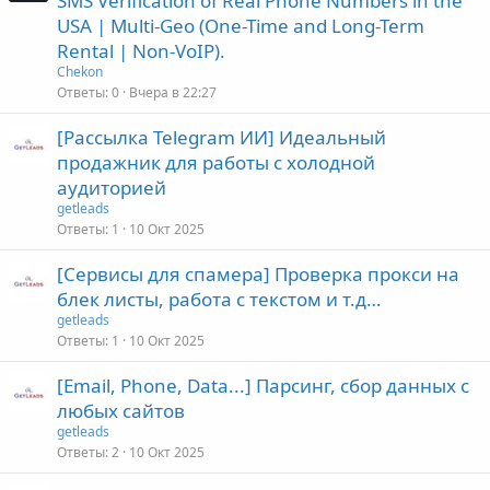
SMS Verification of Real Phone Numbers in the
USA | Multi-Geo (One-Time and Long-Term
Rental | Non-VoIP).
Chekon
Ответы
0
Вчера в 22:27
[Рассылка Telegram ИИ] Идеальный
продажник для работы с холодной
аудиторией
getleads
Ответы
1
10 Окт 2025
[Сервисы для спамера] Проверка прокси на
блек листы, работа с текстом и т.д…
getleads
Ответы
1
10 Окт 2025
[Email, Phone, Data...] Парсинг, сбор данных с
любых сайтов
getleads
Ответы
2
10 Окт 2025