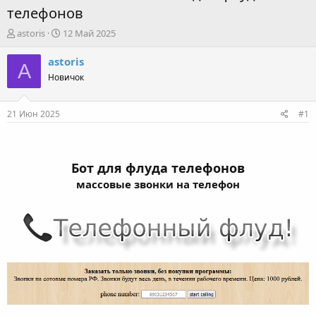
телефонов
А
Д
astoris
12 Май 2025
в
а
т
т
astoris
A
о
а
Новичок
р
н
т
а
е
ч
21 Июн 2025
#1
м
а
ы
л
а
Бот для флуда телефонов
массовые звонки на телефон