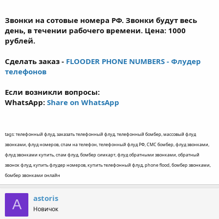
Звонки на сотовые номера РФ. Звонки будут весь
день, в течении рабочего времени. Цена: 1000
рублей.
Сделать заказ -
FLOODER PHONE NUMBERS - Флудер
телефонов
Если возникли вопросы:
WhatsApp:
Share on WhatsApp
tags: телефонный флуд, заказать телефонный флуд, телефонный бомбер, массовый флуд
звонками, флуд номеров, спам на телефон, телефонный флуд РФ, СМС бомбер, флуд звонками,
флуд звонками купить, спам флуд, бомбер симкарт, флуд обратными звонками, обратный
звонок флуд, купить флудер номеров, купить телефонный флуд, phone flood, бомбер звонками,
бомбер звонками онлайн
astoris
A
Новичок