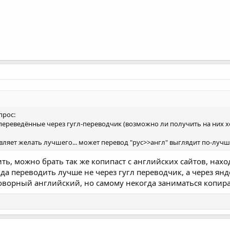
прос:
 переведённые через гугл-переводчик (возможно ли получить на них хо
авляет желать лучшего... может перевод "рус>>англ" выглядит по-лучше
ь, можно брать так же копипаст с английских сайтов, нахо
а переводить лучше не через гугл переводчик, а через янд
говорный английский, но самому некогда заниматься копи