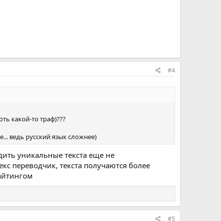
#4
ть какой-то траф)???
... ведь русский язык сложнее)
дить уникальные текста еще не
екс переводчик, текста получаются более
райтингом
#5