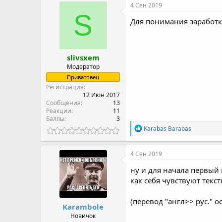
к
4 Сен 2019
ц
S
и
Для понимания заработк
и
:
slivsxem
Модератор
Приватовец
Регистрация
12 Июн 2017
Сообщения
13
Реакции
11
Баллы
3
Р
Karabas Barabas
е
а
к
4 Сен 2019
ц
и
ну и для начала первый 
и
как себя чувствуют текс
:
(перевод "англ>> рус." 
Karambole
Новичок