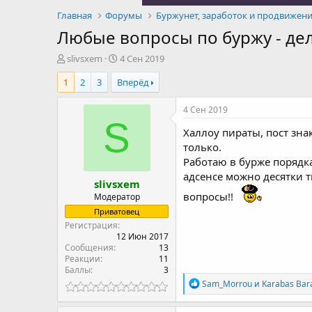
Главная
Форумы
Буржунет, заработок и продвижени
Любые вопросы по буржу - де
А
Д
slivsxem
4 Сен 2019
в
а
1
2
3
Вперёд
т
т
о
а
р
н
4 Сен 2019
т
а
S
Халлоу пираты, пост знак
е
ч
м
а
только.
ы
л
Работаю в бурже порядка
а
адсенсе можно десятки т
slivsxem
вопросы!!
Модератор
Приватовец
Регистрация
12 Июн 2017
Сообщения
13
Реакции
11
Баллы
3
Р
Sam_Morrou
и
Karabas Bar
е
а