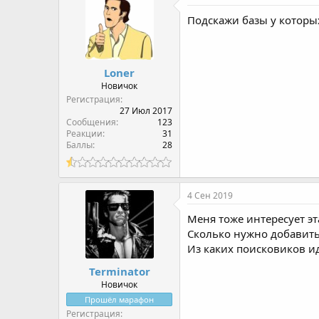
ц
и
Подскажи базы у которы
и
:
Loner
Новичок
Регистрация
27 Июл 2017
Сообщения
123
Реакции
31
Баллы
28
4 Сен 2019
Меня тоже интересует эт
Сколько нужно добавить
Из каких поисковиков ид
Terminator
Новичок
Прошёл марафон
Регистрация