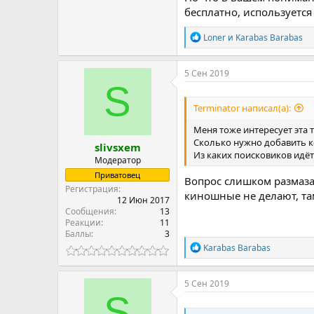
бесплатно, используетс
Р
Loner
и
Karabas Barabas
е
а
к
5 Сен 2019
ц
S
и
и
Terminator написал(а):
:
Меня тоже интересует эта 
Сколько нужно добавить к
slivsxem
Из каких поисковиков идёт
Модератор
Приватовец
Вопрос слишком размазан
Регистрация
киношные не делают, та
12 Июн 2017
Сообщения
13
Реакции
11
Баллы
3
Р
Karabas Barabas
е
а
к
5 Сен 2019
ц
S
и
и