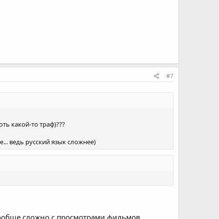
#7
ть какой-то траф)???
... ведь русский язык сложнее)
 вообще сложно с просмотрами фильмов