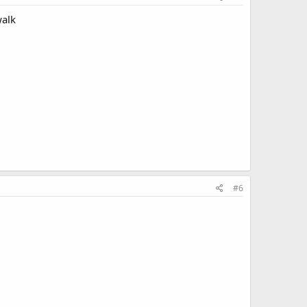
alk
#6