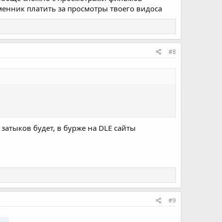
менник платить за просмотры твоего видоса
#8
затыков будет, в бурже на DLE сайты
#9