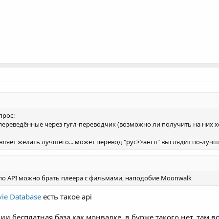
прос:
 переведённые через гугл-переводчик (возможно ли получить на них хо
авляет желать лучшего... может перевод "рус>>англ" выглядит по-лучше
по API можно брать плеера с фильмами, наподобие Moonwalk
ie Database
есть такое api
ии бесплатная база как монвалке, в бурже такого нет, там