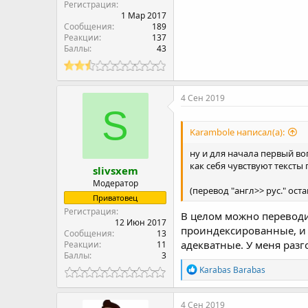
Регистрация
1 Мар 2017
Сообщения
189
Реакции
137
Баллы
43
4 Сен 2019
S
Karambole написал(а):
ну и для начала первый во
как себя чувствуют тексты
slivsxem
Модератор
(перевод "англ>> рус." ост
Приватовец
Регистрация
В целом можно переводит
12 Июн 2017
проиндексированные, и д
Сообщения
13
адекватные. У меня раз
Реакции
11
Баллы
3
Р
Karabas Barabas
е
а
к
4 Сен 2019