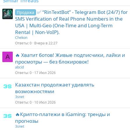
Similar Threads
:
✅ “RinTextBot” - Telegram Bot (24/7) for
Продажа
SMS Verification of Real Phone Numbers in the
USA | Multi-Geo (One-Time and Long-Term
Rental | Non-VoIP).
Chekon
Ответы
0
Вчера в 22:27
🔥 Хватит ботов! Живые подписчики, лайки и
A
просмотры — без блокировок!
abcid
Ответы
0
17 Июл 2026
Казахстан продолжает удивлять
возможностями
3snet
Ответы
0
10 Июл 2026
🔥Крипто-платежи в iGaming: тренды и
прогнозы
3snet