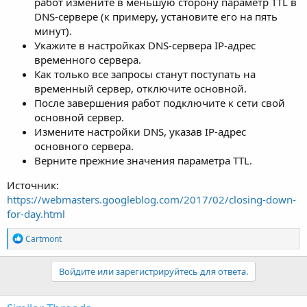
работ измените в меньшую сторону параметр TTL в
DNS-сервере (к примеру, установите его на пять
минут).
Укажите в настройках DNS-сервера IP-адрес
временного сервера.
Как только все запросы станут поступать на
временный сервер, отключите основной.
После завершения работ подключите к сети свой
основной сервер.
Измените настройки DNS, указав IP-адрес
основного сервера.
Верните прежние значения параметра TTL.
Источник:
https://webmasters.googleblog.com/2017/02/closing-down-
for-day.html
Р
Cartmont
е
а
к
Войдите или зарегистрируйтесь для ответа.
ц
и
и