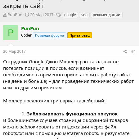
закрыть сайт
А
Д
Т
PunPun
20 Мар 2017
google
seo
рекомендации
в
а
е
т
т
г
PunPun
P
о
а
и
Coder
Команда форума
Приватовец
р
н
т
а
е
ч
20 Мар 2017
#1
м
а
ы
л
Сотрудник Google Джон Мюллер рассказал, как не
а
потерять позиции в поиске, если возникнет
необходимость временно приостановить работу сайта
(на день и больше) – для проведения технических работ
или по другим причинам.
Мюллер предложил три варианта действий:
1. Заблокировать функционал покупок
В большинстве случаев страницы с корзиной товаров
можно заблокировать от индексации через файл
robots.txt или с помощью метатега robots. В результате