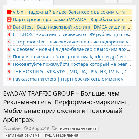
Vibix - надежный видео-балансер с высоким CPM
1
Партнерская программа VAVADA - Зарабатывай с нами!
2
DarkHost - Ваш надежный хостинг: DMCA защита, лояльность, анонимность
3
LITE.HOST - хостинг и серверы от 99 рублей для тех, кто любит не переплачивать. Доступ по SSH, поддержка PHP, GIT, COMPOSER, сертификаты Let's Encrypt
4
✅ rdp.monster | высококачественные недорогие VPS, RDP - выделенные серверы
5
Videoseed - новый видео-балансер с высоким доходом
6
Популярные кино базы (moonwalk,hdgo и др.) и торренты в одном плеере для вашего сайта
7
Посоветуйте пожалуйста хостера который не реагирует на ркн
8
THE.HOSTING - VPS/VDS - MD, UA, USA, HK, LV, NL, CA, DE, SK, CZE, GB, IL, TR, PL, BG, RO, IT, FL, HU, PT.
9
Paykassma Partners | Партнерская сеть с Именем
10
EVADAV TRAFFIC GROUP – Больше, чем
Рекламная сеть: Перформанс-маркетинг,
Мобильные приложения и Поисковый
Арбитраж
А
Д
Т
EvaDav
2 Апр 2019
монетизация сайта
в
а
е
нативная реклама
пуш уведомления