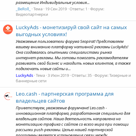
размещение Индивидуальные условия...
_BeRoll_
Тема
19 Сен 2019
Ответы: 1
Форум:
Видеопартнерки
LuckyAds - монетизируй свой сайт на самых
выгодных условиях!
Уважаемые пользователи форума Seopirat! Представляем
вашему вниманию платформу нативной рекламы LuckyAds!
Она создавалась опытными специалистами рынка
интернет-рекламы. Мы готовы помогать рекламодателям
развивать свой бизнес и находить новых клиентов, а также
подключать новые сайты и...
LuckyAds
Тема
3 Июн 2019
Ответы: 35
Форум:
Тизерные и
баннерные сети
Leo.cash - партнерская программа для
владельцев сайтов
Приветствуем, уважаемые форумчане! Leo.cash -
инновационная платформа, разработанная специально для
владельцев сайтов. Наша деятельность направлена на
монетизацию трафика с сайтов со всего мира при помощи
рассылки push-рекламы. Целью нашей партнерской
программы является установление связи между...