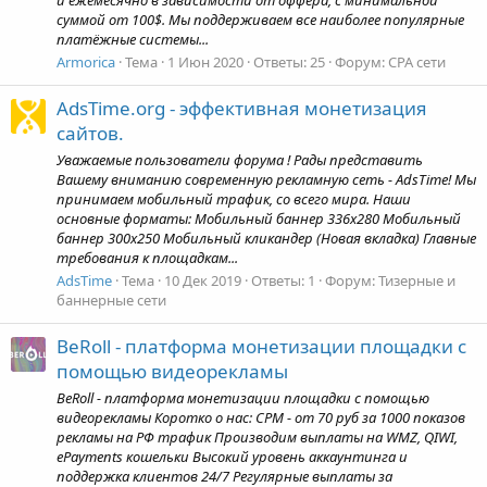
суммой от 100$. Мы поддерживаем все наиболее популярные
платёжные системы...
Armorica
Тема
1 Июн 2020
Ответы: 25
Форум:
CPA сети
AdsTime.org - эффективная монетизация
сайтов.
Уважаемые пользователи форума ! Рады представить
Вашему вниманию современную рекламную сеть - AdsTime! Мы
принимаем мобильный трафик, со всего мира. Наши
основные форматы: Мобильный баннер 336x280 Мобильный
баннер 300х250 Мобильный кликандер (Новая вкладка) Главные
требования к площадкам...
AdsTime
Тема
10 Дек 2019
Ответы: 1
Форум:
Тизерные и
баннерные сети
ВеRoll - платформа монетизации площадки с
помощью видеорекламы
ВеRoll - платформа монетизации площадки с помощью
видеорекламы Коротко о нас: CPM - от 70 руб за 1000 показов
рекламы на РФ трафик Производим выплаты на WMZ, QIWI,
ePayments кошельки Высокий уровень аккаунтинга и
поддержка клиентов 24/7 Регулярные выплаты за