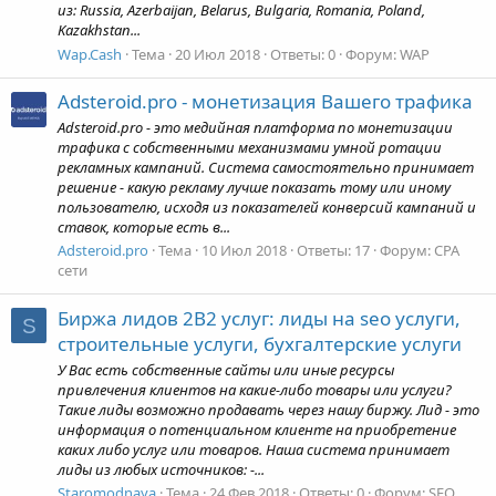
из: Russia, Azerbaijan, Belarus, Bulgaria, Romania, Poland,
Kazakhstan...
Wap.Cash
Тема
20 Июл 2018
Ответы: 0
Форум:
WAP
Adsteroid.pro - монетизация Вашего трафика
Adsteroid.pro - это медийная платформа по монетизации
трафика с собственными механизмами умной ротации
рекламных кампаний. Система самостоятельно принимает
решение - какую рекламу лучше показать тому или иному
пользователю, исходя из показателей конверсий кампаний и
ставок, которые есть в...
Adsteroid.pro
Тема
10 Июл 2018
Ответы: 17
Форум:
CPA
сети
Биржа лидов 2B2 услуг: лиды на seo услуги,
S
строительные услуги, бухгалтерские услуги
У Вас есть собственные сайты или иные ресурсы
привлечения клиентов на какие-либо товары или услуги?
Такие лиды возможно продавать через нашу биржу. Лид - это
информация о потенциальном клиенте на приобретение
каких либо услуг или товаров. Наша система принимает
лиды из любых источников: -...
Staromodnaya
Тема
24 Фев 2018
Ответы: 0
Форум:
SEO