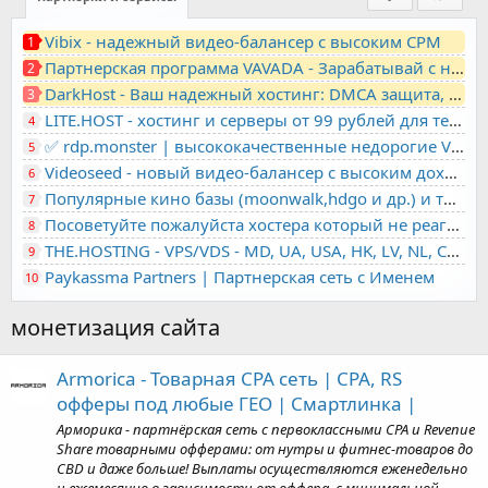
Vibix - надежный видео-балансер с высоким CPM
1
Партнерская программа VAVADA - Зарабатывай с нами!
2
DarkHost - Ваш надежный хостинг: DMCA защита, лояльность, анонимность
3
LITE.HOST - хостинг и серверы от 99 рублей для тех, кто любит не переплачивать. Доступ по SSH, поддержка PHP, GIT, COMPOSER, сертификаты Let's Encrypt
4
✅ rdp.monster | высококачественные недорогие VPS, RDP - выделенные серверы
5
Videoseed - новый видео-балансер с высоким доходом
6
Популярные кино базы (moonwalk,hdgo и др.) и торренты в одном плеере для вашего сайта
7
Посоветуйте пожалуйста хостера который не реагирует на ркн
8
THE.HOSTING - VPS/VDS - MD, UA, USA, HK, LV, NL, CA, DE, SK, CZE, GB, IL, TR, PL, BG, RO, IT, FL, HU, PT.
9
Paykassma Partners | Партнерская сеть с Именем
10
монетизация сайта
Armorica - Товарная CPA сеть | CPA, RS
офферы под любые ГЕО | Смартлинка |
Арморика - партнёрская сеть с первоклассными CPA и Revenue
Share товарными офферами: от нутры и фитнес-товаров до
CBD и даже больше! Выплаты осуществляются еженедельно
и ежемесячно в зависимости от оффера, с минимальной