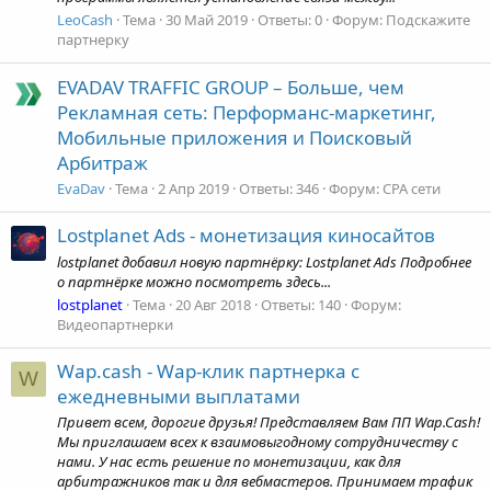
LeoCash
Тема
30 Май 2019
Ответы: 0
Форум:
Подскажите
партнерку
EVADAV TRAFFIC GROUP – Больше, чем
Рекламная сеть: Перформанс-маркетинг,
Мобильные приложения и Поисковый
Арбитраж
EvaDav
Тема
2 Апр 2019
Ответы: 346
Форум:
CPA сети
Lostplanet Ads - монетизация киносайтов
lostplanet добавил новую партнёрку: Lostplanet Ads Подробнее
о партнёрке можно посмотреть здесь...
lostplanet
Тема
20 Авг 2018
Ответы: 140
Форум:
Видеопартнерки
Wap.cash - Wap-клик партнерка с
W
ежедневными выплатами
Привет всем, дорогие друзья! Представляем Вам ПП Wap.Cash!
Мы приглашаем всех к взаимовыгодному сотрудничеству с
нами. У нас есть решение по монетизации, как для
арбитражников так и для вебмастеров. Принимаем трафик