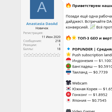
A
Приветствуем наши
Позади ещё одна рабочая
дайджест. Встречайте D
Anastasia DaoAd
конверсией.
Всё прот
Новичок
Регистрация
11 Июн 2020
ТОП-3 GEO и верт
Сообщения
218
Реакции
1
POPUNDER | Средняя
Баллы
18
Push subscription land
Индонезия — $1.100
Бангладеш — $0.591
Таиланд — $0.7739
Webcam
Южная Корея — $1.6
Гонконг — $1.8952
Япония — $0.7545
Video Games