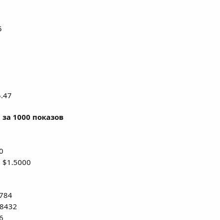
5
.47
 за 1000 показов
0
 $1.5000
8784
.8432
6