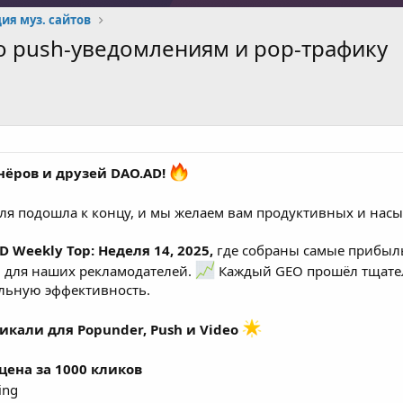
ия муз. сайтов
о push-уведомлениям и pop-трафику
ёров и друзей DAO.AD!
еля подошла к концу, и мы желаем вам продуктивных и на
D Weekly Top: Неделя 14, 2025,
где собраны самые прибыл
 для наших рекламодателей.
Каждый GEO прошёл тщател
льную эффективность.
икали для Popunder, Push и Video
ена за 1000 кликов
ing