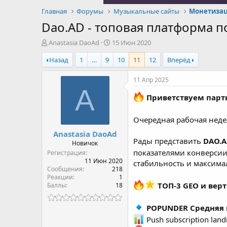
Главная
Форумы
Музыкальные сайты
Монетизац
Dao.AD - топовая платформа п
А
Д
Anastasia DaoAd
15 Июн 2020
в
а
Назад
1
…
9
10
11
12
Вперёд
т
т
о
а
р
н
11 Апр 2025
т
а
A
е
ч
Приветствуем партн
м
а
ы
л
Очередная рабочая нед
а
Anastasia DaoAd
Рады представить
DAO.A
Новичок
показателями конверсии
Регистрация
11 Июн 2020
стабильность и максима
Сообщения
218
Реакции
1
ТОП-3 GEO и верт
Баллы
18
POPUNDER Средняя ц
Push subscription land