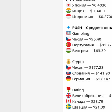
Япония — $0.4030
Индия — $0.3400
Индонезия — $0.270
PUSH | Средняя цена
Gambling
Чехия — $96.40
Португалия — $81.77
Венгрия — $63.39
Crypto
Чехия — $177.28
Словакия — $141.90
Германия — $179.47
Dating
Великобритания — $
Канада — $28.79
Швеция — $21.39