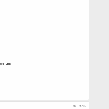
жения:
#202