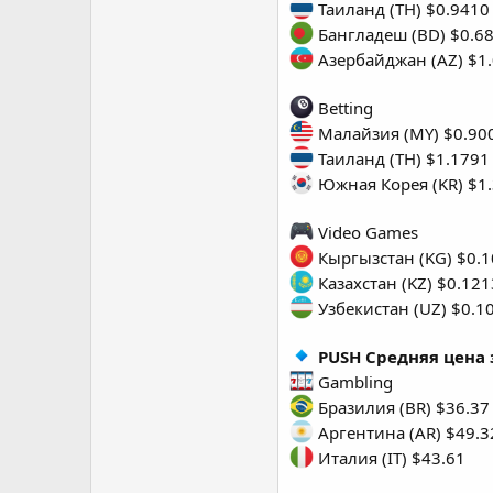
Таиланд (TH) $0.9410
Бангладеш (BD) $0.6
Азербайджан (AZ) $1
Betting
Малайзия (MY) $0.90
Таиланд (TH) $1.1791
Южная Корея (KR) $1
Video Games
Кыргызстан (KG) $0.
Казахстан (KZ) $0.121
Узбекистан (UZ) $0.1
PUSH Средняя цена 
Gambling
Бразилия (BR) $36.37
Аргентина (AR) $49.3
Италия (IT) $43.61