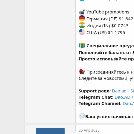
YouTube promotions
Германия (DE) $1.642
Индия (IN) $0.0743
США (US) $1.1795
Специальное предл
Пополняйте баланс от 
Просто используйте п
Присоединяйтесь к н
Следите за новостями, 
Support page:
Dao.ad - S
Telegram Chat:
Dao.AD / 
Telegram Channel:
Dao.A
Ваш успех начинаетс
25 Апр 2025