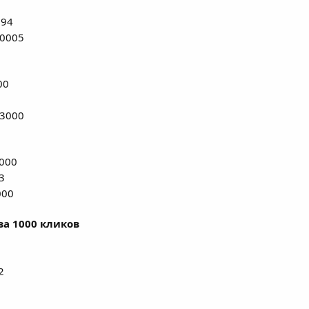
894
.0005
00
.3000
1000
3
000
за 1000 кликов
2