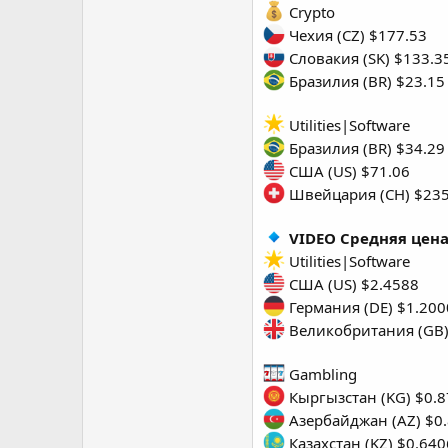
Crypto
Чехия (CZ) $177.53
Словакия (SK) $133.3
Бразилия (BR) $23.15
Utilities|Software
Бразилия (BR) $34.29
США (US) $71.06
Швейцария (CH) $235
VIDEO Средняя цена
Utilities|Software
США (US) $2.4588
Германия (DE) $1.200
Великобритания (GB)
Gambling
Кыргызстан (KG) $0.
Азербайджан (AZ) $0
Казахстан (KZ) $0.640