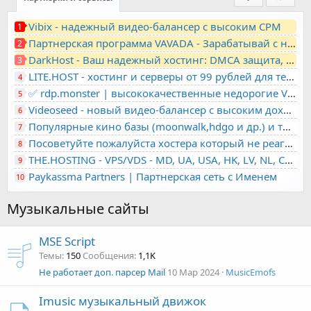
Vibix - надежный видео-балансер с высоким CPM
1
Партнерская программа VAVADA - Зарабатывай с нами!
2
DarkHost - Ваш надежный хостинг: DMCA защита, лояльность, анонимность
3
LITE.HOST - хостинг и серверы от 99 рублей для тех, кто любит не переплачивать. Доступ по SSH, поддержка PHP, GIT, COMPOSER, сертификаты Let's Encrypt
4
✅ rdp.monster | высококачественные недорогие VPS, RDP - выделенные серверы
5
Videoseed - новый видео-балансер с высоким доходом
6
Популярные кино базы (moonwalk,hdgo и др.) и торренты в одном плеере для вашего сайта
7
Посоветуйте пожалуйста хостера который не реагирует на ркн
8
THE.HOSTING - VPS/VDS - MD, UA, USA, HK, LV, NL, CA, DE, SK, CZE, GB, IL, TR, PL, BG, RO, IT, FL, HU, PT.
9
Paykassma Partners | Партнерская сеть с Именем
10
Музыкальные сайты
MSE Script
Темы
150
Сообщения
1,1K
Не работает доп. парсер Mail
10 Мар 2024
MusicEmofs
Imusic музыкальный движок