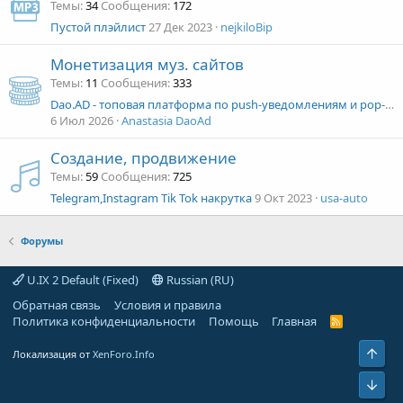
Темы
34
Сообщения
172
Пустой плэйлист
27 Дек 2023
nejkiloBip
Монетизация муз. сайтов
Темы
11
Сообщения
333
Dao.AD - топовая платформа по push-уведомлениям и pop-трафику
6 Июл 2026
Anastasia DaoAd
Создание, продвижение
Темы
59
Сообщения
725
Telegram,Instagram Tik Tok накрутка
9 Окт 2023
usa-auto
Форумы
U.IX 2 Default (Fixed)
Russian (RU)
Обратная связь
Условия и правила
Политика конфиденциальности
Помощь
Главная
R
S
S
Свер
Локализация от
XenForo.Info
Сниз