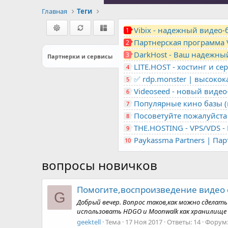
Главная
Теги
Vibix - надежный видео
1
Партнерская программа 
2
DarkHost - Ваш надежны
3
Партнерки и сервисы
4
✅ rdp.monster | высоко
5
Videoseed - новый виде
6
Популярные кино базы (m
7
Посоветуйте пожалуйста 
8
9
Paykassma Partners | Па
10
вопросы новичков
Помогите,воспроизведение видео 
G
Добрый вечер. Вопрос таков,как можно сделать
использовать HDGO и Moonwalk как хранилище (
geektell
Тема
17 Ноя 2017
Ответы: 14
Форум