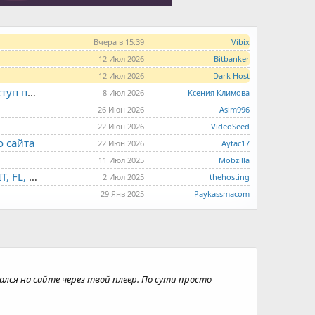
Вчера в 15:39
Vibix
12 Июл 2026
Bitbanker
12 Июл 2026
Dark Host
LITE.HOST - хостинг и серверы от 99 рублей для тех, кто любит не переплачивать. Доступ по SSH, поддержка PHP, GIT, COMPOSER, сертификаты Let's Encrypt
8 Июл 2026
Ксения Климова
26 Июн 2026
Asim996
22 Июн 2026
VideoSeed
о сайта
22 Июн 2026
Aytac17
11 Июл 2025
Mobzilla
THE.HOSTING - VPS/VDS - MD, UA, USA, HK, LV, NL, CA, DE, SK, CZE, GB, IL, TR, PL, BG, RO, IT, FL, HU, PT.
2 Июл 2025
thehosting
29 Янв 2025
Paykassmacom
лся на сайте через твой плеер. По сути просто