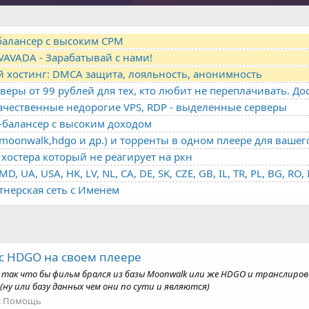
-балансер с высоким CPM
VAVADA - Зарабатывай с нами!
й хостинг: DMCA защита, лояльность, анонимность
качественные недорогие VPS, RDP - выделенные серверы
о-балансер с высоким доходом
oonwalk,hdgo и др.) и торренты в одном плеере для вашег
хостера который не реагирует на ркн
ртнерская сеть с Именем
с HDGO на своем плеере
 так что бы фильм брался из базы Moonwalk или же HDGO и транслирова
ну или базу данных чем они по сути и являются)
:
Помощь