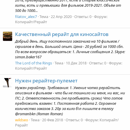
хиты, есть и превьюшки для фильмов 2019-2021. Объём от
500 до 1000...
filatov_alex7
Тема
22 Апр 2020
Ответы: 0
Форум:
Копирайт/Рерайт
Качественный рерайт для киносайтов
Добрый день. Ищу постоянного заказчика на 10 фильмов /
сериалов в день. Большой опыт. Цена - 20 рублей за 1000 сбп.
По всем вопросам обращаться: 1. Личные сообщения 2. Skype:
simon.baker167
The Lord of the Rings
Тема
10 Дек 2018
Ответы: 0
Форум:
Копирайт/Рерайт
Нужен рерайтер-пулемет
Нужен рерайтер. Требования: 1. Умение чотко рерайтить
описания к фильмам - что бы не тошнило ни меня, ни вас, ни
ПС; 2. Ответственность (не проебывать сроки) Что готов
предложить взамен: 1. Постоянная работа 2. Огромное
количество заказов 3. 20р за кило б\п пишите в телегу
@romanbkn (Roman Roman)
wildseo
Тема
20 Фев 2018
Ответы: 0
Форум:
Копирайт/
Рерайт