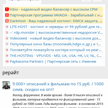
Vibix - надежный видео-балансер с высоким CPM
1
Партнерская программа VAVADA - Зарабатывай с нами!
2
DarkHost - Ваш надежный хостинг: DMCA защита, лояльность, анонимность
3
LITE.HOST - хостинг и серверы от 99 рублей для тех, кто любит не переплачивать. Доступ по SSH, поддержка PHP, GIT, COMPOSER, сертификаты Let's Encrypt
4
✅ rdp.monster | высококачественные недорогие VPS, RDP - выделенные серверы
5
Videoseed - новый видео-балансер с высоким доходом
6
Популярные кино базы (moonwalk,hdgo и др.) и торренты в одном плеере для вашего сайта
7
Посоветуйте пожалуйста хостера который не реагирует на ркн
8
THE.HOSTING - VPS/VDS - MD, UA, USA, HK, LV, NL, CA, DE, SK, CZE, GB, IL, TR, PL, BG, RO, IT, FL, HU, PT.
9
Paykassma Partners | Партнерская сеть с Именем
10
рерайт
9 000+ описаний к фильмам по 15 руб. / 1000
симв. скидки на опт!
Хеллоу, форумчане. В моём архиве - более 9 тысяч описаний к
фильмам, которые продаются по фиксированной цене - 15
рублей за 1000 симв. Годы выпуска фильмов - в основном 2015-
2018, преимущественно 2017, есть и старые классические