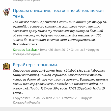
Продам описания, постоянно обновляемая
тема.
Так как всё-таки не решился я лезть в РУ киношную тему(ENG
рулит!!!), а готового контента скопилось прилично, т.к.
заказывал сразу много и у нескольких рерайтеров большой
объём текста, то буду его продавать. Все тексты от 750
знаков бп, в основном жёлтая зона. Цена приемлемая.
Выкладываться...
Karabas Barabas
Тема
26 Июл 2017
Ответы: 3
Форум:
Копирайт/Рерайт
Рерайтер с отзывами.
Отзывы на старом форуме. Ник - cblfkbot. skype: serialboomru
Пишу описания фильмов, сериалов. Качественные тексты
которые дают чёткое понимание сюжета. Вставляю прямые
ключи или морфологические вхождения названия видео (по
желанию). Прайс: 1) Спам: 30+, вода: 17-21 20 рублей 1к б\п 2)
Спам...
Copypaster
Тема
27 Фев 2017
Ответы: 23
Форум:
Копирайт/Рерайт