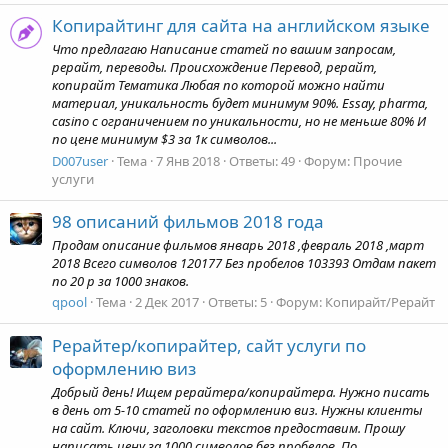
Копирайтинг для сайта на английском языке
Что предлагаю Написание статей по вашим запросам,
рерайт, переводы. Происхождение Перевод, рерайт,
копирайт Тематика Любая по которой можно найти
материал, уникальность будет минимум 90%. Essay, pharma,
casino с ограничением по уникальности, но не меньше 80% И
по цене минимум $3 за 1к символов...
D007user
Тема
7 Янв 2018
Ответы: 49
Форум:
Прочие
услуги
98 описаний фильмов 2018 года
Продам описание фильмов январь 2018 ,февраль 2018 ,март
2018 Всего символов 120177 Без пробелов 103393 Отдам пакет
по 20 р за 1000 знаков.
qpool
Тема
2 Дек 2017
Ответы: 5
Форум:
Копирайт/Рерайт
Рерайтер/копирайтер, сайт услуги по
оформлению виз
Добрый день! Ищем рерайтера/копирайтера. Нужно писать
в день от 5-10 статей по оформлению виз. Нужны клиенты
на сайт. Ключи, заголовки текстов предоставим. Прошу
написать цену за 1000 символов без пробелов. По