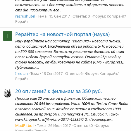
возможности за + доплату закидать и оформлять новость
cms dle. Рассмотрим все...
razrushutel
Тема
15 Сен 2017
Ответы: 0
Форум:
Копирайт/
Рерайт
Рерайтер на новостной портал (наука)
I
Ищу рерайтера на постоянку. Тематика – новости (наука,
авто, общество). Ежедневный объем работы 5-10 новостей
по 500-800 символов. Возможно увеличение дневного объема
после недели-другой сотрудничества. Оплата 25р за одну
такую новость, опубликованную на сайте (CMS - wordpress).
Публикация...
Irridian
Тема
13 Сен 2017
Ответы: 6
Форум:
Копирайт/
Рерайт
20 описаний к фильмам за 350 руб.
Продам еще 20 описаний к фильмам. Общее количество
символов: 20 844 без пробелов. Уник: 100% по Text.ru Спам-Вода:
в желто-зеленой зоне. Каждое описание в среднем от 1000
символов. За примером и по покупке в ЛС. Список: 1. «Оно»
www.kinopoisk.ru/film/ono-2017-453397/ 2. «Геошторм»...
MadPitbull
Тема
26 Июл 2017
Ответы: 40
Форум:
Копирайт/Рерайт