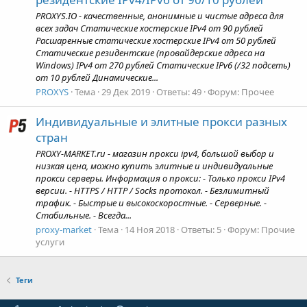
PROXYS.IO - качественные, анонимные и чистые адреса для
всех задач Статические хостерские IPv4 от 90 рублей
Расшаренные статические хостерские IPv4 от 50 рублей
Статические резидентские (провайдерские адреса на
Windows) IPv4 от 270 рублей Статические IPv6 (/32 подсеть)
от 10 рублей Динамические...
PROXYS
Тема
29 Дек 2019
Ответы: 49
Форум:
Прочее
Индивидуальные и элитные прокси разных
стран
PROXY-MARKET.ru - магазин прокси ipv4, большой выбор и
низкая цена, можно купить элитные и индивидуальные
прокси серверы. Информация о прокси: - Только прокси IPv4
версии. - HTTPS / HTTP / Socks протокол. - Безлимитный
трафик. - Быстрые и высокоскоростные. - Серверные. -
Стабильные. - Всегда...
proxy-market
Тема
14 Ноя 2018
Ответы: 5
Форум:
Прочие
услуги
Теги