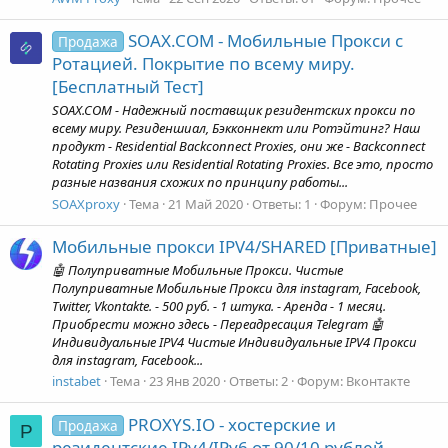
SOAX.COM - Мобильные Прокси с
Продажа
Ротацией. Покрытие по всему миру.
[Бесплатный Тест]
SOAX.COM - Надежный поставщик резидентских прокси по
всему миру. Резиденшиал, Бэкконнект или Ротэйтинг? Наш
продукт - Residential Backconnect Proxies, они же - Backconnect
Rotating Proxies или Residential Rotating Proxies. Все это, просто
разные названия схожих по принципу работы...
SOAXproxy
Тема
21 Май 2020
Ответы: 1
Форум:
Прочее
Мобильные прокси IPV4/SHARED [Приватные]
🤖 Полуприватные Мобильные Прокси. Чистые
Полуприватные Мобильные Прокси для instagram, Facebook,
Twitter, Vkontakte. - 500 руб. - 1 штука. - Аренда - 1 месяц.
Приобрести можно здесь - Переадресация Telegram 🤖
Индивидуальные IPV4 Чистые Индивидуальные IPV4 Прокси
для instagram, Facebook...
instabet
Тема
23 Янв 2020
Ответы: 2
Форум:
Вконтакте
PROXYS.IO - хостерские и
Продажа
P
резидентские IPv4/IPv6 от 90/10 рублей