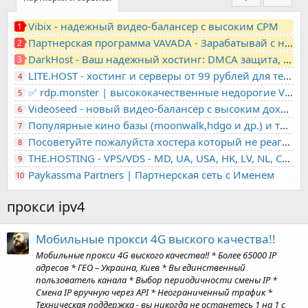
Vibix - надежный видео-балансер с высоким CPM
1
Партнерская программа VAVADA - Зарабатывай с нами!
2
DarkHost - Ваш надежный хостинг: DMCA защита, лояльность, анонимность
3
LITE.HOST - хостинг и серверы от 99 рублей для тех, кто любит не переплачивать. Доступ по SSH, поддержка PHP, GIT, COMPOSER, сертификаты Let's Encrypt
4
✅ rdp.monster | высококачественные недорогие VPS, RDP - выделенные серверы
5
Videoseed - новый видео-балансер с высоким доходом
6
Популярные кино базы (moonwalk,hdgo и др.) и торренты в одном плеере для вашего сайта
7
Посоветуйте пожалуйста хостера который не реагирует на ркн
8
THE.HOSTING - VPS/VDS - MD, UA, USA, HK, LV, NL, CA, DE, SK, CZE, GB, IL, TR, PL, BG, RO, IT, FL, HU, PT.
9
Paykassma Partners | Партнерская сеть с Именем
10
прокси ipv4
Мобильные прокси 4G выского качества!!
Мобильные прокси 4G выского качества!! * Более 65000 IP
адресов * ГЕО – Украина, Киев * Вы единственный
пользователь канала * Выбор периодичности смены IP *
Смена IP вручную через API * Неограниченный трафик *
Техническая поддержка - вы никогда не останетесь 1 на 1 с