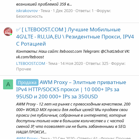
возникшей проблемой 35$ в...
iskrakovrov
Тема
1 Дек 2020
Ответы: 1
Форум:
Безопасность
✅ [ LTEBOOST.COM ] Лучшие Мобильные
4G\LTE - RU,UA,EU \ Резидентные Прокси, IPV4
С Ротацией
Контакты: Наш сайт: lteboost.com Telegram: @ChatLtebot VK:
vk.com/lteboost
LTEBOOST.COM
Тема
14 Ноя 2020
Ответы: 325
Форум:
Прочее
AWM Proxy – Элитные приватные
Продажа
A
IPv4 HTTP/SOCKS прокси | 10 000+ IPs за
95USD и 200 000+ IPs за 350USD
AWM Proxy - 12 лет на рынке с превосходным качеством. 200
000+ WORLD MIX прокси для любых целей! Мы продаем свои
прокси (не публичные, собранные в интернете), которые
доступны только нам в большом количестве и с частой
сменой IP, что позволяет им не быть забаненными в SEO.
НАШИ ПРОКСИ...
AWM Proxy
Тема
22 Сен 2020
Ответы: 61
Форум:
Прочее