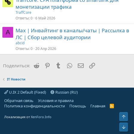
монетизации трафика
TraffCore
Ответы
0
6 Май 2026
Max | Инвайтинг в каналы/чаты | Рассылка в
A
ЛС | Сбор целевой аудитории
abcid
Ответы
0
20 Апр 2026
Reddit
Pinterest
Tumblr
WhatsApp
Электронная почта
Ссылка
Поделиться:
IT Новости
U.IX 2 Default (Fixed)
Russian (RU)
Обратная связь
Условия и правила
Политика конфиденциальности
Помощь
Главная
R
S
S
Свер
Локализация от
XenForo.Info
Сниз