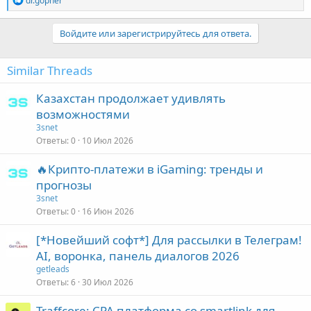
dr.gopher
е
а
к
Войдите или зарегистрируйтесь для ответа.
ц
и
и
Similar Threads
:
Казахстан продолжает удивлять
возможностями
3snet
Ответы
0
10 Июл 2026
🔥Крипто-платежи в iGaming: тренды и
прогнозы
3snet
Ответы
0
16 Июн 2026
[*Новейший софт*] Для рассылки в Телеграм!
AI, воронка, панель диалогов 2026
getleads
Ответы
6
30 Июл 2026
Traffcore: CPA платформа со smartlink для