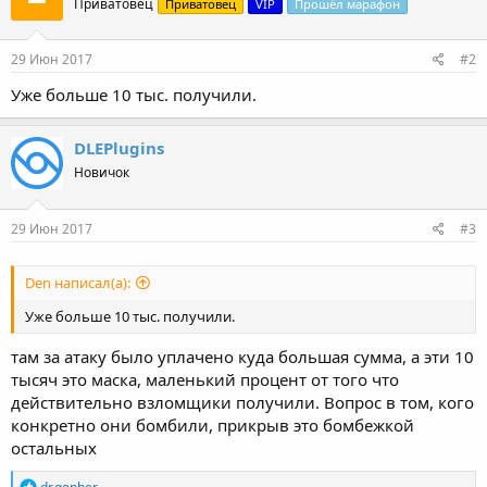
Приватовец
Приватовец
VIP
Прошёл марафон
29 Июн 2017
#2
Уже больше 10 тыс. получили.
DLEPlugins
Новичок
29 Июн 2017
#3
Den написал(а):
Уже больше 10 тыс. получили.
там за атаку было уплачено куда большая сумма, а эти 10
тысяч это маска, маленький процент от того что
действительно взломщики получили. Вопрос в том, кого
конкретно они бомбили, прикрыв это бомбежкой
остальных
Р