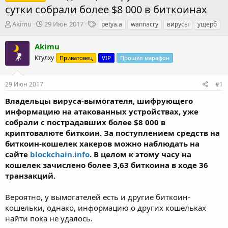
сутки собрали более $8 000 в биткоинах
А
Д
Т
Akimu
29 Июн 2017
petya.a
wannacry
вирусы
ущерб
в
а
е
т
т
г
Akimu
о
а
и
Ктулху
Приватовец
VIP
Прошёл марафон
р
н
т
а
е
ч
29 Июн 2017
#1
м
а
ы
л
Владельцы вируса-вымогателя, шифрующего
а
информацию на атакованных устройствах, уже
собрали с пострадавших более $8 000 в
криптовалюте биткоин. За поступлением средств на
биткоин-кошелек хакеров можно наблюдать на
сайте
blockchain.info
. В целом к этому часу на
кошелек зачислено более 3,63 биткоина в ходе 36
транзакций.
Вероятно, у вымогателей есть и другие биткоин-
кошельки, однако, информацию о других кошельках
найти пока не удалось.