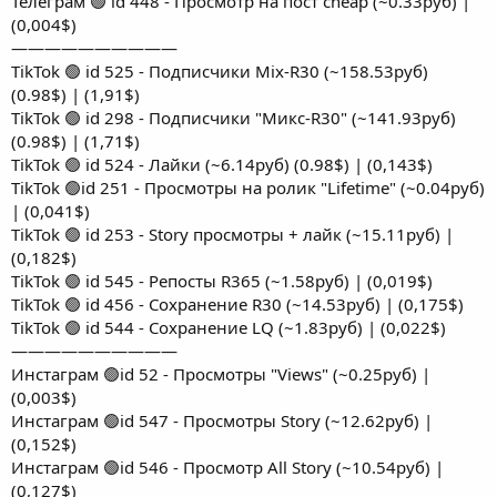
Телеграм 🟢 id 448 - Просмотр на пост cheap (~0.33руб) |
(0,004$)
——————————
TikTok 🟢 id 525 - Подписчики Mix-R30 (~158.53руб)
(0.98$) | (1,91$)
TikTok 🟢 id 298 - Подписчики "Микс-R30" (~141.93руб)
(0.98$) | (1,71$)
TikTok 🟢 id 524 - Лайки (~6.14руб) (0.98$) | (0,143$)
TikTok 🟢id 251 - Просмотры на ролик "Lifetime" (~0.04руб)
| (0,041$)
TikTok 🟢 id 253 - Story просмотры + лайк (~15.11руб) |
(0,182$)
TikTok 🟢 id 545 - Репосты R365 (~1.58руб) | (0,019$)
TikTok 🟢 id 456 - Сохранение R30 (~14.53руб) | (0,175$)
TikTok 🟢 id 544 - Сохранение LQ (~1.83руб) | (0,022$)
——————————
Инстаграм 🟢id 52 - Просмотры "Views" (~0.25руб) |
(0,003$)
Инстаграм 🟢id 547 - Просмотры Story (~12.62руб) |
(0,152$)
Инстаграм 🟢id 546 - Просмотр All Story (~10.54руб) |
(0,127$)