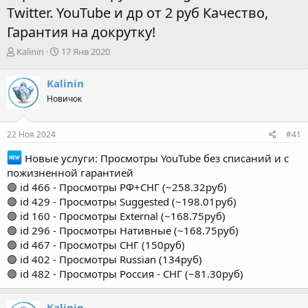
Twitter. YouTube и др от 2 руб Качество,
Гарантия на докрутку!
А
Д
Kalinin
17 Янв 2020
в
а
т
т
Kalinin
о
а
Новичок
р
н
т
а
е
ч
22 Ноя 2024
#41
м
а
ы
л
Новые услуги: Просмотры YouTube без списаний и с
а
пожизненной гарантией
🟢 id 466 - Просмотры РФ+СНГ (~258.32руб)
🟢 id 429 - Просмотры Suggested (~198.01руб)
🟢 id 160 - Просмотры External (~168.75руб)
🟢 id 296 - Просмотры Нативные (~168.75руб)
🟢 id 467 - Просмотры СНГ (150руб)
🟢 id 402 - Просмотры Russian (134руб)
🟢 id 482 - Просмотры Россия - СНГ (~81.30руб)
Kalinin