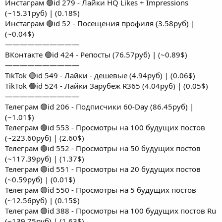
Инстаграм 🟢id 279 - Лайки HQ Likes + Impressions
(~15.31руб) | (0.18$)
Инстаграм 🟢id 52 - Посещения профиля (3.58руб) |
(~0.04$)
——————————
ВКонтакте 🟢id 424 - Репосты (76.57руб) | (~0.89$)
——————————
TikTok 🟢id 549 - Лайки - дешевые (4.94руб) | (0.06$)
TikTok 🟢id 524 - Лайки Зарубеж R365 (4.04руб) | (0.05$)
——————————
Телеграм 🟢id 206 - Подписчики 60-Day (86.45руб) |
(~1.01$)
Телеграм 🟢id 553 - Просмотры на 100 будущих постов
(~223.60руб) | (2.60$)
Телеграм 🟢id 552 - Просмотры на 50 будущих постов
(~117.39руб) | (1.37$)
Телеграм 🟢id 551 - Просмотры на 20 будущих постов
(~0.59руб) | (0.01$)
Телеграм 🟢id 550 - Просмотры на 5 будущих постов
(~12.56руб) | (0.15$)
Телеграм 🟢id 388 - Просмотры на 100 будущих постов Ru
(~139.75руб) | (1.63$)