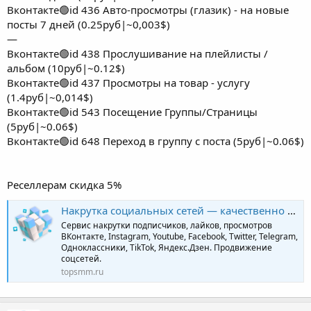
Вконтакте🟢id 436 Авто-просмотры (глазик) - на новые
посты 7 дней (0.25руб|~0,003$)
—
Вконтакте🟢id 438 Прослушивание на плейлисты /
альбом (10руб|~0.12$)
Вконтакте🟢id 437 Просмотры на товар - услугу
(1.4руб|~0,014$)
Вконтакте🟢id 543 Посещение Группы/Страницы
(5руб|~0.06$)
Вконтакте🟢id 648 Переход в группу с поста (5руб|~0.06$)
Реселлерам скидка 5%
Накрутка социальных сетей — качественно и профессионально | TopSmm
Сервис накрутки подписчиков, лайков, просмотров
ВКонтакте, Instagram, Youtube, Facebook, Twitter, Telegram,
Одноклассники, TikTok, Яндекс.Дзен. Продвижение
соцсетей.
topsmm.ru