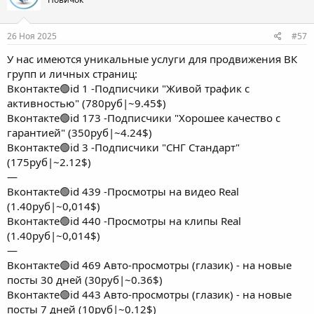
26 Ноя 2025
#57
У нас имеются уникальные услуги для продвижения ВК
групп и личных страниц:
Вконтакте🟢id 1 -Подписчики "Живой трафик с
активностью" (780руб|~9.45$)
Вконтакте🟢id 173 -Подписчики "Хорошее качество с
гарантией" (350руб|~4.24$)
Вконтакте🟢id 3 -Подписчики "СНГ Стандарт"
(175руб|~2.12$)
—
Вконтакте🟢id 439 -Просмотры на видео Real
(1.40руб|~0,014$)
Вконтакте🟢id 440 -Просмотры на клипы Real
(1.40руб|~0,014$)
—
Вконтакте🟢id 469 Авто-просмотры (глазик) - на новые
посты 30 дней (30руб|~0.36$)
Вконтакте🟢id 443 Авто-просмотры (глазик) - на новые
посты 7 дней (10руб|~0.12$)