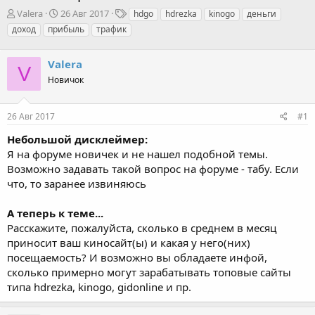
А
Д
Т
Valera
26 Авг 2017
hdgo
hdrezka
kinogo
деньги
в
а
е
доход
прибыль
трафик
т
т
г
о
а
и
р
Valera
н
V
т
а
Новичок
е
ч
м
а
ы
л
26 Авг 2017
#1
а
Небольшой дисклеймер:
Я на форуме новичек и не нашел подобной темы.
Возможно задавать такой вопрос на форуме - табу. Если
что, то заранее извиняюсь
А теперь к теме...
Расскажите, пожалуйста, сколько в среднем в месяц
приносит ваш киносайт(ы) и какая у него(них)
посещаемость? И возможно вы обладаете инфой,
сколько примерно могут зарабатывать топовые сайты
типа hdrezka, kinogo, gidonline и пр.