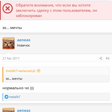
Обратите внимание, что если вы хотите
заключить сделку с этим пользователем, он
заблокирован
эх... мечты
aeneas
Новичок
27 Авг 2017
#8
instafx7 написал(а):
эх... мечты
нормально чо )))
Р
instafx7
е
а
к
aeneas