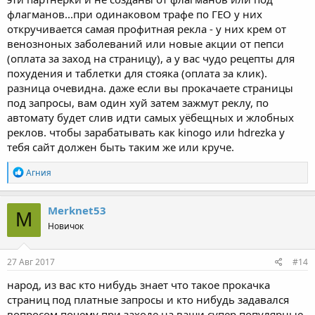
флагманов...при одинаковом трафе по ГЕО у них
откручивается самая профитная рекла - у них крем от
венозноных заболеваний или новые акции от пепси
(оплата за заход на страницу), а у вас чудо рецепты для
похудения и таблетки для стояка (оплата за клик).
разница очевидна. даже если вы прокачаете страницы
под запросы, вам один хуй затем зажмут реклу, по
автомату будет слив идти самых уёбещных и жлобных
реклов. чтобы зарабатывать как kinogo или hdrezka у
тебя сайт должен быть таким же или круче.
Р
Агния
е
а
к
Merknet53
M
ц
Новичок
и
и
:
27 Авг 2017
#14
народ, из вас кто нибудь знает что такое прокачка
страниц под платные запросы и кто нибудь задавался
вопросом почему при заходе на ваши супер популярные