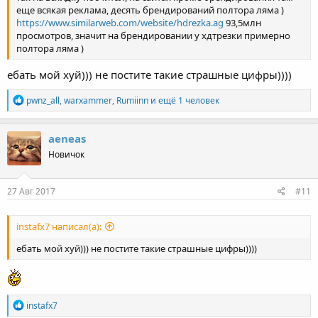
еще всякая реклама, десять брендирований полтора ляма )
https://www.similarweb.com/website/hdrezka.ag
93,5млн
просмотров, значит на брендировании у хдтрезки примерно
полтора ляма )
ебать мой хуй))) не постите такие страшные цифры))))
Р
pwnz_all
,
warxammer
,
Rumiinn
и ещё 1 человек
е
а
к
aeneas
ц
Новичок
и
и
:
27 Авг 2017
#11
instafx7 написал(а):
ебать мой хуй))) не постите такие страшные цифры))))
Р
instafx7
е