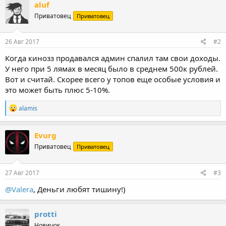
aluf
Приватовец
Приватовец
26 Авг 2017
#2
Когда кинозз продавался админ спалил там свои доходы.
У него при 5 лямах в месяц было в среднем 500к рублей.
Вот и считай. Скорее всего у топов еще особые условия и
это может быть плюс 5-10%.
Р
alamis
е
а
к
Evurg
ц
Приватовец
Приватовец
и
и
:
27 Авг 2017
#3
@Valera
, Деньги любят тишину!)
protti
Новичок