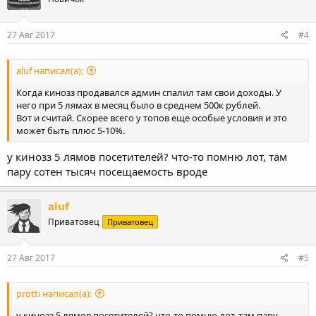
27 Авг 2017
#4
aluf написал(а):
Когда кинозз продавался админ спалил там свои доходы. У
него при 5 лямах в месяц было в среднем 500к рублей.
Вот и считай. Скорее всего у топов еще особые условия и это
может быть плюс 5-10%.
у кинозз 5 лямов посетителей? что-то помню лот, там
пару сотен тысяч посещаемость вроде
aluf
Приватовец
Приватовец
27 Авг 2017
#5
protti написал(а):
у кинозз 5 лямов посетителей? что-то помню лот, там пару