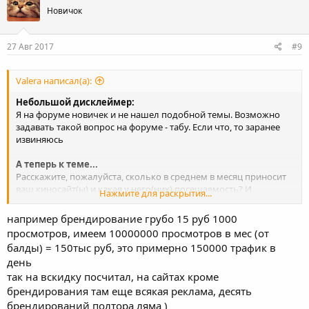
ц
Новичок
и
и
:
27 Авг 2017
#9
Valera написал(а):
Небольшой дисклеймер:
Я на форуме новичек и не нашел подобной темы. Возможно
задавать такой вопрос на форуме - табу. Если что, то заранее
извиняюсь
А теперь к теме...
Расскажите, пожалуйста, сколько в среднем в месяц приносит
ваш киносайт(ы) и какая у него(них) посещаемость? И
Нажмите для раскрытия...
возможно вы обладаете инфой, сколько примерно могут
зарабатывать топовые сайты типа hdrezka, kinogo, gidonline и
например брендирование грубо 15 руб 1000
пр.
просмотров, имеем 10000000 просмотров в мес (от
балды) = 150тыс руб, это примерно 150000 трафик в
день
так на вскидку посчитал, на сайтах кроме
брендирования там еще всякая реклама, десять
брендирований полтора ляма )