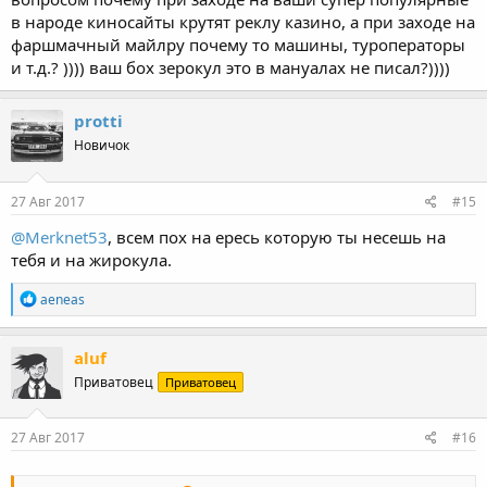
в народе киносайты крутят реклу казино, а при заходе на
фаршмачный майлру почему то машины, туроператоры
и т.д.? )))) ваш бох зерокул это в мануалах не писал?))))
protti
Новичок
27 Авг 2017
#15
@Merknet53
, всем пох на ересь которую ты несешь на
тебя и на жирокула.
Р
aeneas
е
а
к
aluf
ц
Приватовец
Приватовец
и
и
:
27 Авг 2017
#16