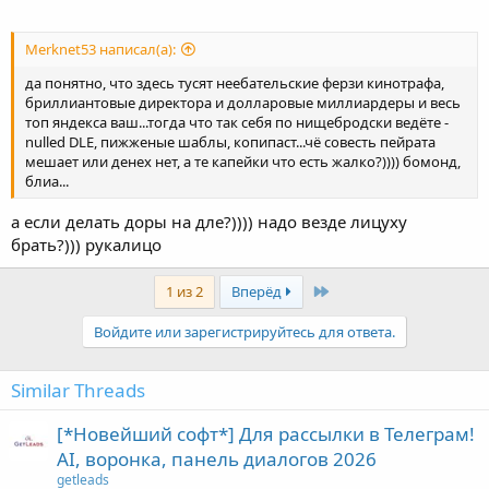
Merknet53 написал(а):
да понятно, что здесь тусят неебательские ферзи кинотрафа,
бриллиантовые директора и долларовые миллиардеры и весь
топ яндекса ваш...тогда что так себя по нищебродски ведёте -
nulled DLE, пижженые шаблы, копипаст...чё совесть пейрата
мешает или денех нет, а те капейки что есть жалко?)))) бомонд,
блиа...
а если делать доры на дле?)))) надо везде лицуху
брать?))) рукалицо
Last
1 из 2
Вперёд
Войдите или зарегистрируйтесь для ответа.
Similar Threads
[*Новейший софт*] Для рассылки в Телеграм!
AI, воронка, панель диалогов 2026
getleads