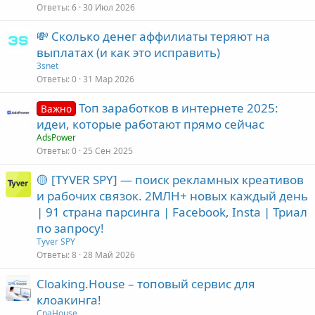
Ответы
6
30 Июл 2026
💸 Сколько денег аффилиаты теряют на
выплатах (и как это исправить)
3snet
Ответы
0
31 Мар 2026
Топ заработков в интернете 2025:
Важно
идеи, которые работают прямо сейчас
AdsPower
Ответы
0
25 Сен 2025
🟡 [TYVER SPY] — поиск рекламных креативов
и рабочих связок. 2МЛН+ новых каждый день
| 91 страна парсинга | Facebook, Insta | Триал
по запросу!
Tyver SPY
Ответы
8
28 Май 2026
Cloaking.House – топовый сервис для
клоакинга!
СpaHouse