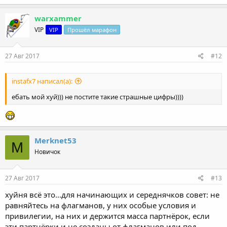
а
к
warxammer
ц
VIP
VIP
Прошёл марафон
и
и
:
27 Авг 2017
#12
instafx7 написал(а):
ебать мой хуй))) не постите такие страшные цифры))))
Merknet53
M
Новичок
27 Авг 2017
#13
хуйня всё это...для начинающих и середнячков совет: не
равняйтесь на флагманов, у них особые условия и
привилегии, на них и держится масса партнёрок, если
эти партнёрки и не созданы от флагманов или под