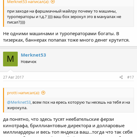
Merknet53 написал(а):
при заходе на фаршмачный майлру почему то машины,
туроператоры и т.д.? )))) ваш бох зерокул это в мануалах не
писал?))))
Не одними машинами и туроператорами богаты. В
тизерках, баннерах попапах тоже много денег крутится.
Merknet53
M
Новичок
27 Авг 2017
#17
protti написал(а):
@Merknet53
, всем пох на ересь которую ты несешь на тебя и на
жирокула.
да понятно, что здесь тусят неебательские ферзи
кинотрафа, бриллиантовые директора и долларовые
миллиардеры и весь топ яндекса ваш...тогда что так себя