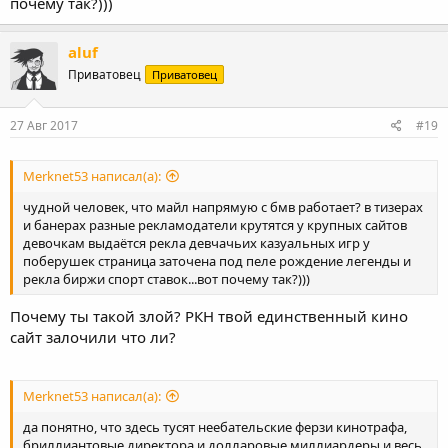
почему так?)))
aluf
Приватовец
Приватовец
27 Авг 2017
#19
Merknet53 написал(а):
чудной человек, что майл напрямую с бмв работает? в тизерах
и банерах разные рекламодатели крутятся у крупных сайтов
девочкам выдаётся рекла девчачьих казуальных игр у
поберушек страница заточена под пеле рождение легенды и
рекла биржи спорт ставок...вот почему так?)))
Почему ты такой злой? РКН твой единственный кино
сайт залочили что ли?
Merknet53 написал(а):
да понятно, что здесь тусят неебательские ферзи кинотрафа,
бриллиантовые директора и долларовые миллиардеры и весь