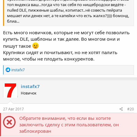
топ яндекса ваш...тогда что так себя по нищебродски ведёте -
nulled DLE, пижженые шаблы, копипаст...чё совесть пейрата
мешает или денех нет, а те капейки что есть жалко?)))) бомонд,
блиа...
Есть много новичков, которые не могут себе позволить
купить DLE, шаблоны и так далее. Во многом они и
пишут такое
Крупняки сидят и почитывают, но не хотят палить
многое, чтобы не плодить конкурентов.
Р
instafx7
е
а
к
instafx7
ц
Новичок
и
и
:
27 Авг 2017
#20
Обратите внимание, что если вы хотите
заключить сделку с этим пользователем, он
заблокирован