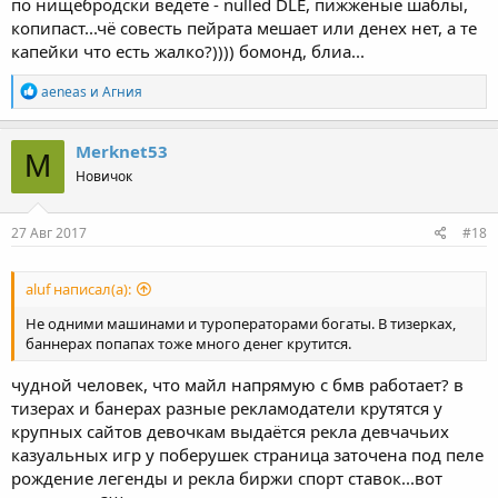
по нищебродски ведёте - nulled DLE, пижженые шаблы,
копипаст...чё совесть пейрата мешает или денех нет, а те
капейки что есть жалко?)))) бомонд, блиа...
Р
aeneas
и
Агния
е
а
к
Merknet53
M
ц
Новичок
и
и
:
27 Авг 2017
#18
aluf написал(а):
Не одними машинами и туроператорами богаты. В тизерках,
баннерах попапах тоже много денег крутится.
чудной человек, что майл напрямую с бмв работает? в
тизерах и банерах разные рекламодатели крутятся у
крупных сайтов девочкам выдаётся рекла девчачьих
казуальных игр у поберушек страница заточена под пеле
рождение легенды и рекла биржи спорт ставок...вот