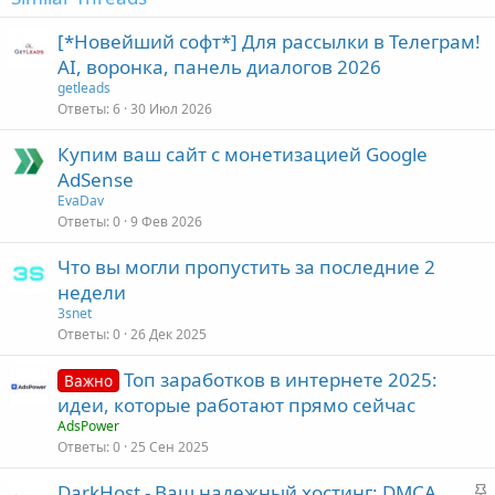
[*Новейший софт*] Для рассылки в Телеграм!
AI, воронка, панель диалогов 2026
getleads
Ответы
6
30 Июл 2026
Купим ваш сайт с монетизацией Google
AdSense
EvaDav
Ответы
0
9 Фев 2026
Что вы могли пропустить за последние 2
недели
3snet
Ответы
0
26 Дек 2025
Топ заработков в интернете 2025:
Важно
идеи, которые работают прямо сейчас
AdsPower
Ответы
0
25 Сен 2025
З
DarkHost - Ваш надежный хостинг: DMCA