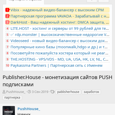
Vibix - надежный видео-балансер с высоким CPM
1
Партнерская программа VAVADA - Зарабатывай с нами!
2
DarkHost - Ваш надежный хостинг: DMCA защита, лояльность, анонимность
3
LITE.HOST - хостинг и серверы от 99 рублей для тех, кто любит не переплачивать. Доступ по SSH, поддержка PHP, GIT, COMPOSER, сертификаты Let's Encrypt
4
✅ rdp.monster | высококачественные недорогие VPS, RDP - выделенные серверы
5
Videoseed - новый видео-балансер с высоким доходом
6
Популярные кино базы (moonwalk,hdgo и др.) и торренты в одном плеере для вашего сайта
7
Посоветуйте пожалуйста хостера который не реагирует на ркн
8
THE.HOSTING - VPS/VDS - MD, UA, USA, HK, LV, NL, CA, DE, SK, CZE, GB, IL, TR, PL, BG, RO, IT, FL, HU, PT.
9
Paykassma Partners | Партнерская сеть с Именем
10
Publisher.House - монетизация сайтов PUSH
подписками
А
Д
Т
PushHouse_
3 Сен 2019
pablisherhouse
заработок
в
а
е
партнерка
т
т
г
о
а
и
PushHouse_
р
н
т
Новичок
а