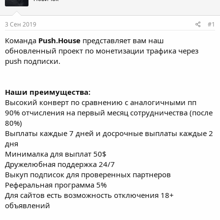
е
ч
м
а
3 Сен 2019
#1
ы
л
а
Команда
Push.House
представляет вам наш
обновленный проект по монетизации трафика через
push подписки.
Наши преимущества:
Высокий конверт по сравнению с аналогичными пп
90% отчисления на первый месяц сотрудничества (после
80%)
Выплаты каждые 7 дней и досрочные выплаты каждые 2
дня
Минималка для выплат 50$
Дружелюбная поддержка 24/7
Выкуп подписок для проверенных партнеров
Реферальная программа 5%
Для сайтов есть возможность отключения 18+
объявлений