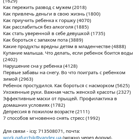
(1629)
Как пережить развод с мужем (2018)
Как привлечь деньги в свою жизнь (1800)
Как приучить ребенка к горшку (4070)
Как расслабиться без алкоголя (1885)
Как стать уверенной в себе девушкой (1735)
Как бороться с запахом пота (3889)
Какие продукты вредны детям в младенчестве (4888)
Купание малыша. Что делать, если ребенок боится воды
(2402)
Нарушение сна у ребенка (4128)
Первые забавы на снегу. Во что поиграть с ребенком
зимой (2963)
Ребенок простудился. Как бороться с насморком (5625)
Ухоженные руки. Важная часть женской красоты (2327)
Эффективные маски от прыщей. Профилактика в
домашних условиях (1782)
Депрессия в пожилом возрасте (2111)
7 способов мгновенно снять стресс (1992)
Для связи - icq: 713508071, почта:
work.gafurchik@yandex.ua
(можно через форум).