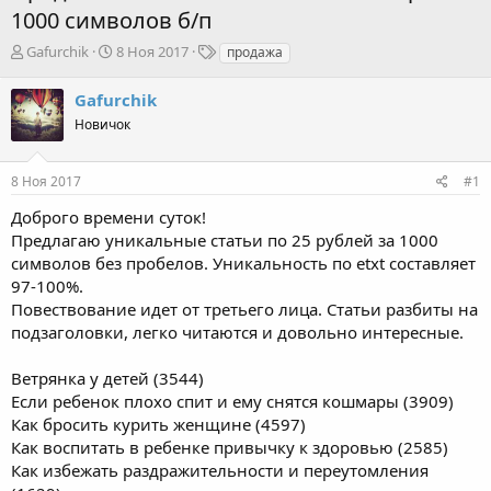
1000 символов б/п
А
Д
Т
Gafurchik
8 Ноя 2017
продажа
в
а
е
т
т
г
Gafurchik
о
а
и
Новичок
р
н
т
а
е
ч
8 Ноя 2017
#1
м
а
ы
л
Доброго времени суток!
а
Предлагаю уникальные статьи по 25 рублей за 1000
символов без пробелов. Уникальность по etxt составляет
97-100%.
Повествование идет от третьего лица. Статьи разбиты на
подзаголовки, легко читаются и довольно интересные.
Ветрянка у детей (3544)
Если ребенок плохо спит и ему снятся кошмары (3909)
Как бросить курить женщине (4597)
Как воспитать в ребенке привычку к здоровью (2585)
Как избежать раздражительности и переутомления