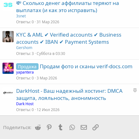
💸 Сколько денег аффилиаты теряют на
выплатах (и как это исправить)
3snet
Ответы
0
31 Мар 2026
KYC & AML ✔ Verified accounts ✔ Business
accounts ✔ IBAN ✔ Payment Systems
Gershom
Ответы
3
Суббота в 03:30
Продам фото и сканы verif-docs.com
Продажа
yapantera
Ответы
0
3 Мар 2026
З
DarkHost - Ваш надежный хостинг: DMCA
а
защита, лояльность, анонимность
к
Dark Host
р
Ответы
0
12 Июл 2026
е
п
Reddit
Pinterest
Tumblr
WhatsApp
Электронная почта
Ссылка
Поделиться:
л
е