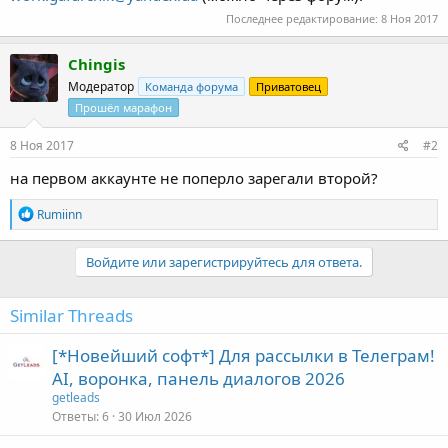
Последнее редактирование:
8 Ноя 2017
Chingis
Модератор
Команда форума
Приватовец
Прошёл марафон
8 Ноя 2017
#2
на первом аккаунте не поперло зарегали второй?
Р
Rumiinn
е
а
к
Войдите или зарегистрируйтесь для ответа.
ц
и
и
Similar Threads
:
[*Новейший софт*] Для рассылки в Телеграм!
AI, воронка, панель диалогов 2026
getleads
Ответы
6
30 Июл 2026