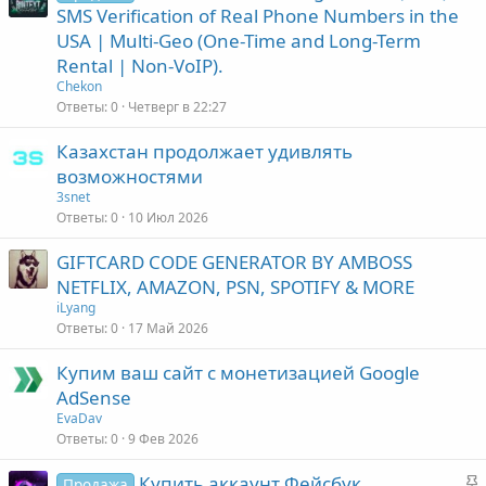
SMS Verification of Real Phone Numbers in the
USA | Multi-Geo (One-Time and Long-Term
Rental | Non-VoIP).
Chekon
Ответы
0
Четверг в 22:27
Казахстан продолжает удивлять
возможностями
3snet
Ответы
0
10 Июл 2026
GIFTCARD CODE GENERATOR BY AMBOSS
NETFLIX, AMAZON, PSN, SPOTIFY & MORE
iLyang
Ответы
0
17 Май 2026
Купим ваш сайт с монетизацией Google
AdSense
EvaDav
Ответы
0
9 Фев 2026
З
Купить аккаунт Фейсбук,
Продажа