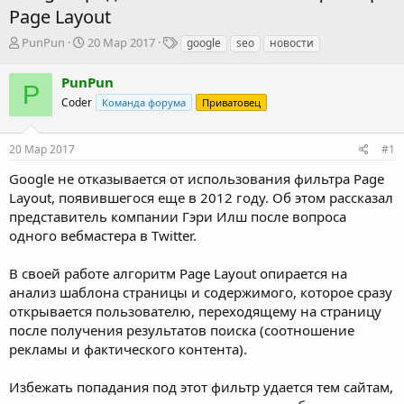
Page Layout
А
Д
Т
PunPun
20 Мар 2017
google
seo
новости
в
а
е
т
т
г
PunPun
P
о
а
и
Coder
Команда форума
Приватовец
р
н
т
а
е
ч
20 Мар 2017
#1
м
а
ы
л
Google не отказывается от использования фильтра Page
а
Layout, появившегося еще в 2012 году. Об этом рассказал
представитель компании Гэри Илш после вопроса
одного вебмастера в Twitter.
В своей работе алгоритм Page Layout опирается на
анализ шаблона страницы и содержимого, которое сразу
открывается пользователю, переходящему на страницу
после получения результатов поиска (соотношение
рекламы и фактического контента).
Избежать попадания под этот фильтр удается тем сайтам,