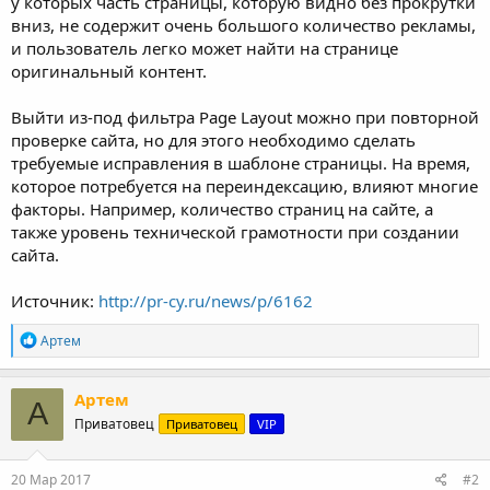
у которых часть страницы, которую видно без прокрутки
вниз, не содержит очень большого количество рекламы,
и пользователь легко может найти на странице
оригинальный контент.
Выйти из-под фильтра Page Layout можно при повторной
проверке сайта, но для этого необходимо сделать
требуемые исправления в шаблоне страницы. На время,
которое потребуется на переиндексацию, влияют многие
факторы. Например, количество страниц на сайте, а
также уровень технической грамотности при создании
сайта.
Источник:
http://pr-cy.ru/news/p/6162
Р
Артем
е
а
к
Артем
А
ц
Приватовец
Приватовец
VIP
и
и
:
20 Мар 2017
#2