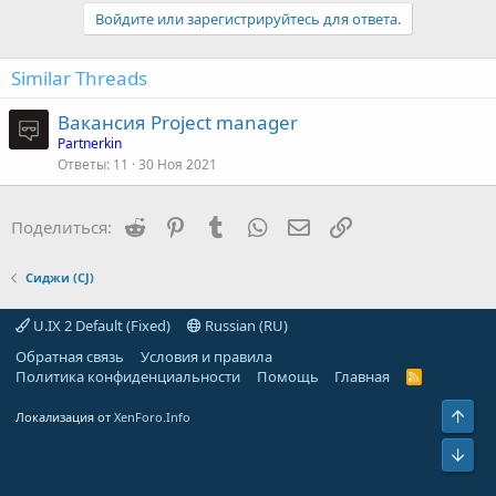
Войдите или зарегистрируйтесь для ответа.
Similar Threads
Вакансия Project manager
Partnerkin
Ответы
11
30 Ноя 2021
Reddit
Pinterest
Tumblr
WhatsApp
Электронная почта
Ссылка
Поделиться:
Сиджи (CJ)
U.IX 2 Default (Fixed)
Russian (RU)
Обратная связь
Условия и правила
Политика конфиденциальности
Помощь
Главная
R
S
S
Свер
Локализация от
XenForo.Info
Сниз