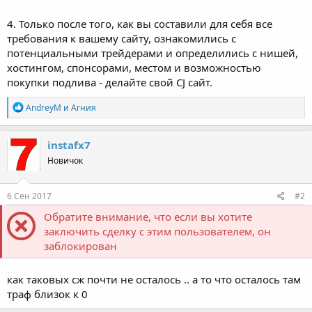
4. Только после того, как вы составили для себя все
требования к вашему сайту, ознакомились с
потенциальными трейдерами и определились с нишей,
хостингом, спонсорами, местом и возможностью
покупки подлива - делайте свой CJ сайт.
Р
AndreyM
и
Агния
е
а
к
instafx7
ц
Новичок
и
и
:
6 Сен 2017
#2
Обратите внимание, что если вы хотите
заключить сделку с этим пользователем, он
заблокирован
как таковых сж почти не осталось .. а то что осталось там
траф близок к 0