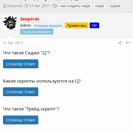
А
Д
Т
Seopirat
31 Авг 2017
как создать сидж
сидж
сиджи
в
а
е
т
т
г
Seopirat
о
а
и
Admin
Команда форума
Приватовец
VIP
р
н
т
Прошёл марафон
а
е
ч
м
а
31 Авг 2017
#1
ы
л
Что такое Сиджи "CJ"?
а
Спойлер:
Ответ
Какие скрипты используются на CJ?
Спойлер:
Ответ
Что такое "Трейд скрипт"?
Спойлер:
Ответ