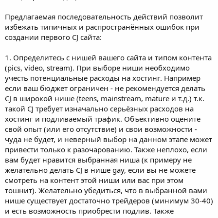
Предлагаемая последовательность действий позволит
избежать типичных и распространённых ошибок при
создании первого CJ сайта:
1. Определитесь с нишей вашего сайта и типом контента
(pics, video, stream). При выборе ниши необходимо
учесть потенциальные расходы на хостинг. Например
если ваш бюджет ограничен - не рекомендуется делать
CJ в широкой нише (teens, mainstream, mature и т.д.) т.к.
такой CJ требует изначально серьёзных расходов на
хостинг и подливаемый трафик. Объективно оцените
свой опыт (или его отсутствие) и свои возможности -
чуда не будет, и неверный выбор на данном этапе может
привести только к разочарованию. Также неплохо, если
вам будет нравится выбранная ниша (к примеру не
желательно делать CJ в нише gay, если вы не можете
смотреть на контент этой ниши или вас при этом
тошнит). Желательно убедиться, что в выбранной вами
нише существует достаточно трейдеров (минимум 30-40)
и есть возможность приобрести подлив. Также