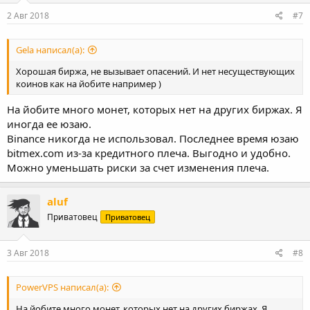
2 Авг 2018
#7
Gela написал(а):
Хорошая биржа, не вызывает опасений. И нет несуществующих
коинов как на йобите например )
На йобите много монет, которых нет на других биржах. Я
иногда ее юзаю.
Binance никогда не использовал. Последнее время юзаю
bitmex.com из-за кредитного плеча. Выгодно и удобно.
Можно уменьшать риски за счет изменения плеча.
aluf
Приватовец
Приватовец
3 Авг 2018
#8
PowerVPS написал(а):
На йобите много монет, которых нет на других биржах. Я