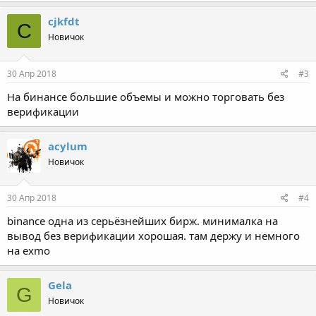
а
к
cjkfdt
C
ц
Новичок
и
и
:
30 Апр 2018
#3
На бинансе большие объемы и можно торговать без
верификации
acylum
Новичок
30 Апр 2018
#4
binance одна из серьёзнейших бирж. минималка на
вывод без верификации хорошая. там держу и немного
на exmo
Gela
G
Новичок