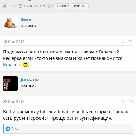
А
Д
Т
Seva
18 Янв 2018
binance
крипта
в
а
е
т
т
г
Seva
о
а
и
Новичок
р
н
т
а
е
ч
18 Янв 2018
#1
м
а
ы
л
Поделись свои мнением если ты знаком с Binance ?
а
Реферка если кто-то не знаком и хочет познакомится
Binance
Jordano
Новичок
22 Янв 2018
#2
Выбирал между bitrex и binance выбрал вторую. Так как
есть рус интерфейс+ проще рег и аунтефикация.
Р
Seva
е