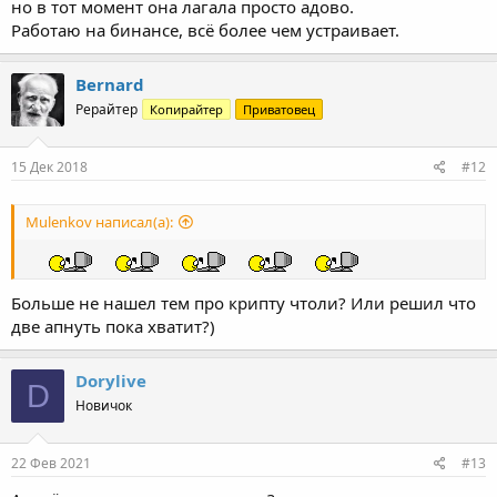
но в тот момент она лагала просто адово.
Работаю на бинансе, всё более чем устраивает.
Bernard
Рерайтер
Копирайтер
Приватовец
15 Дек 2018
#12
Mulenkov написал(а):
Больше не нашел тем про крипту чтоли? Или решил что
две апнуть пока хватит?)
Dorylive
D
Новичок
22 Фев 2021
#13