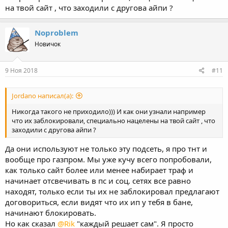
на твой сайт , что заходили с другова айпи ?
Noproblem
Новичок
9 Ноя 2018
#11
Jordano написал(а):
Никогда такого не приходило))) И как они узнали например
что их заблокировали, специально нацелены на твой сайт , что
заходили с другова айпи ?
Да они используют не только эту подсеть, я про тнт и
вообще про газпром. Мы уже кучу всего попробовали,
как только сайт более или менее набирает траф и
начинает отсвечивать в пс и соц. сетях все равно
находят, только если ты их не заблокировал предлагают
договориться, если видят что их ип у тебя в бане,
начинают блокировать.
Но как сказал
@Rik
"каждый решает сам". Я просто