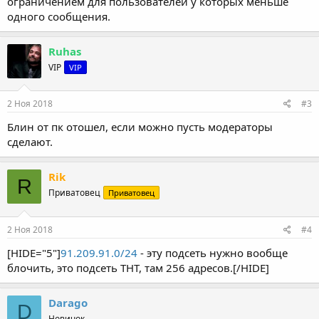
ограничением для пользователей у которых меньше
одного сообщения.
Ruhas
VIP
VIP
2 Ноя 2018
#3
Блин от пк отошел, если можно пусть модераторы
сделают.
Rik
R
Приватовец
Приватовец
2 Ноя 2018
#4
[HIDE="5"]
91.209.91.0/24
- эту подсеть нужно вообще
блочить, это подсеть ТНТ, там 256 адресов.[/HIDE]
Darago
D
Новичок