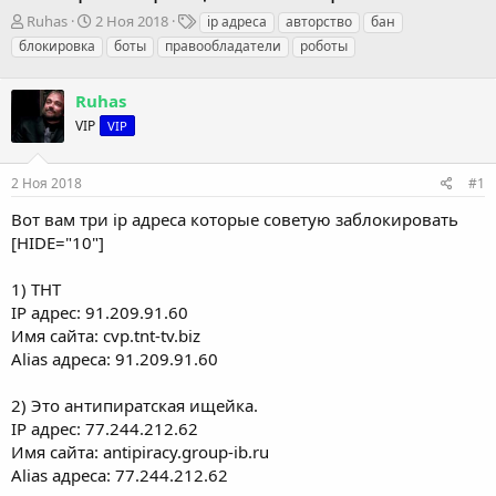
А
Д
Т
Ruhas
2 Ноя 2018
ip адреса
авторство
бан
в
а
е
блокировка
боты
правообладатели
роботы
т
т
г
о
а
и
р
Ruhas
н
т
а
VIP
VIP
е
ч
м
а
ы
л
2 Ноя 2018
#1
а
Вот вам три ip адреса которые советую заблокировать
[HIDE="10"]
1) ТНТ
IP адрес: 91.209.91.60
Имя сайта: cvp.tnt-tv.biz
Alias адреса: 91.209.91.60
2) Это антипиратская ищейка.
IP адрес: 77.244.212.62
Имя сайта: antipiracy.group-ib.ru
Alias адреса: 77.244.212.62