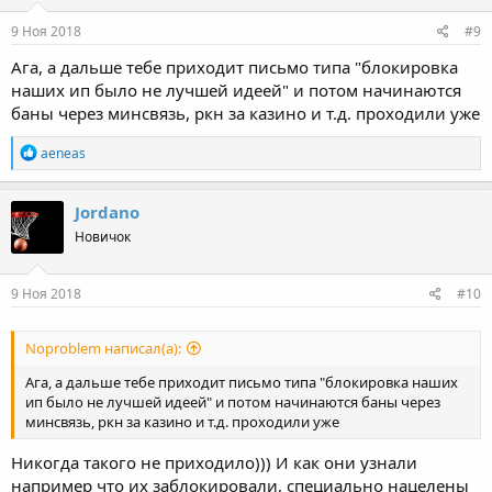
9 Ноя 2018
#9
Ага, а дальше тебе приходит письмо типа "блокировка
наших ип было не лучшей идеей" и потом начинаются
баны через минсвязь, ркн за казино и т.д. проходили уже
Р
aeneas
е
а
к
Jordano
ц
Новичок
и
и
:
9 Ноя 2018
#10
Noproblem написал(а):
Ага, а дальше тебе приходит письмо типа "блокировка наших
ип было не лучшей идеей" и потом начинаются баны через
минсвязь, ркн за казино и т.д. проходили уже
Никогда такого не приходило))) И как они узнали
например что их заблокировали, специально нацелены