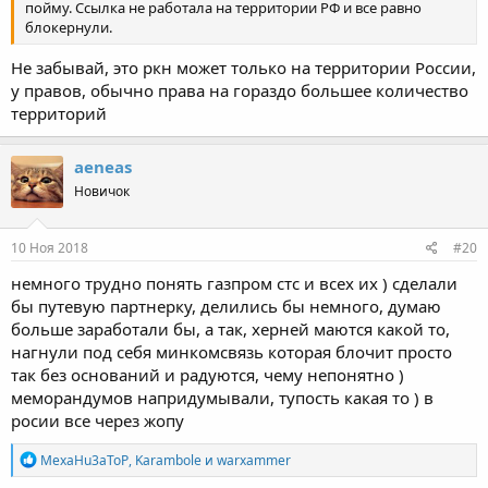
пойму. Ссылка не работала на территории РФ и все равно
блокернули.
Не забывай, это ркн может только на территории России,
у правов, обычно права на гораздо большее количество
территорий
aeneas
Новичок
10 Ноя 2018
#20
немного трудно понять газпром стс и всех их ) сделали
бы путевую партнерку, делились бы немного, думаю
больше заработали бы, а так, херней маются какой то,
нагнули под себя минкомсвязь которая блочит просто
так без оснований и радуются, чему непонятно )
меморандумов напридумывали, тупость какая то ) в
росии все через жопу
Р
MexaHu3aToP
,
Karambole
и
warxammer
е