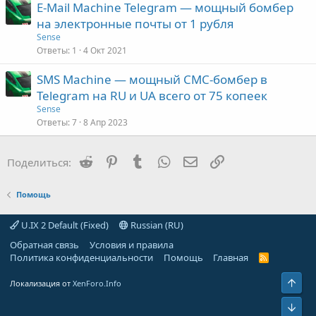
E-Mail Machine Telegram — мощный бомбер
на электронные почты от 1 рубля
Sense
Ответы
1
4 Окт 2021
SMS Machine — мощный СМС-бомбер в
Telegram на RU и UA всего от 75 копеек
Sense
Ответы
7
8 Апр 2023
Reddit
Pinterest
Tumblr
WhatsApp
Электронная почта
Ссылка
Поделиться:
Помощь
U.IX 2 Default (Fixed)
Russian (RU)
Обратная связь
Условия и правила
Политика конфиденциальности
Помощь
Главная
R
S
S
Свер
Локализация от
XenForo.Info
Сниз