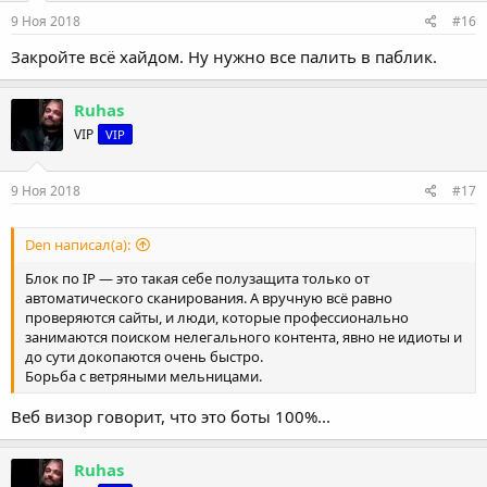
9 Ноя 2018
#16
Закройте всё хайдом. Ну нужно все палить в паблик.
Ruhas
VIP
VIP
9 Ноя 2018
#17
Den написал(а):
Блок по IP — это такая себе полузащита только от
автоматического сканирования. А вручную всё равно
проверяются сайты, и люди, которые профессионально
занимаются поиском нелегального контента, явно не идиоты и
до сути докопаются очень быстро.
Борьба с ветряными мельницами.
Веб визор говорит, что это боты 100%...
Ruhas