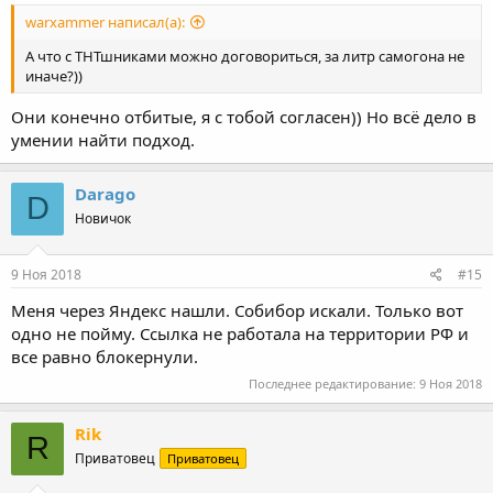
warxammer написал(а):
А что с ТНТшниками можно договориться, за литр самогона не
иначе?))
Они конечно отбитые, я с тобой согласен)) Но всё дело в
умении найти подход.
Darago
D
Новичок
9 Ноя 2018
#15
Меня через Яндекс нашли. Собибор искали. Только вот
одно не пойму. Ссылка не работала на территории РФ и
все равно блокернули.
Последнее редактирование:
9 Ноя 2018
Rik
R
Приватовец
Приватовец