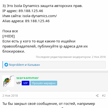
3) Это Isola Dynamics защита авторских прав.
IP адрес: 89.188.125.46
Имя сайта: isola-dynamics.com/
Alias адреса: 89.188.125.46
Пока все
[/HIDE]
Если есть у кого то еще какие-то ищейки
правообладателей, публикуйте ip адреса для их
блокировки.
Последнее редактирование модератором:
2 Ноя 2018
Р
Noproblem
и
Калыван
е
а
к
warxammer
ц
VIP
VIP
Прошёл марафон
и
и
:
2 Ноя 2018
#2
Ты бы закрыл своё сообщение, от гостей, например