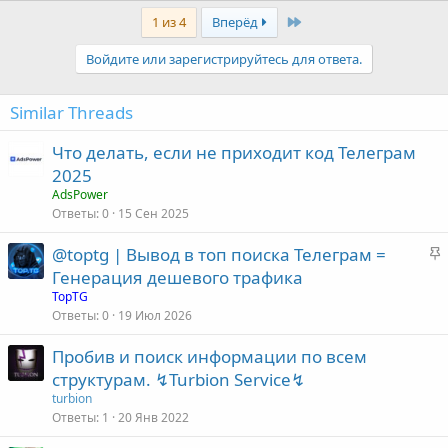
а
к
Last
1 из 4
Вперёд
ц
и
Войдите или зарегистрируйтесь для ответа.
и
:
Similar Threads
Что делать, если не приходит код Телеграм
2025
AdsPower
Ответы
0
15 Сен 2025
З
@toptg | Вывод в топ поиска Телеграм =
а
Генерация дешевого трафика
к
TopTG
р
Ответы
0
19 Июл 2026
е
Пробив и поиск информации по всем
п
структурам. ↯Turbion Service↯
л
е
turbion
Ответы
1
20 Янв 2022
о