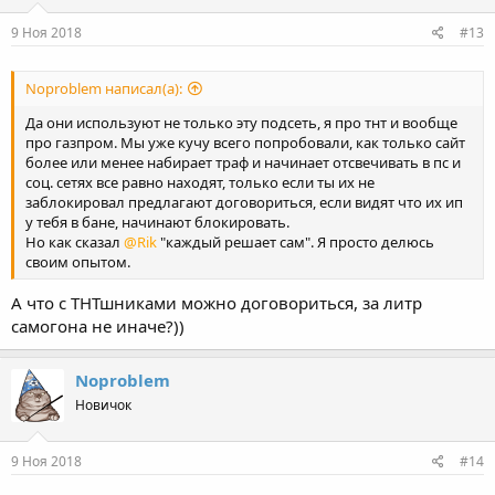
:
9 Ноя 2018
#13
Noproblem написал(а):
Да они используют не только эту подсеть, я про тнт и вообще
про газпром. Мы уже кучу всего попробовали, как только сайт
более или менее набирает траф и начинает отсвечивать в пс и
соц. сетях все равно находят, только если ты их не
заблокировал предлагают договориться, если видят что их ип
у тебя в бане, начинают блокировать.
Но как сказал
@Rik
"каждый решает сам". Я просто делюсь
своим опытом.
А что с ТНТшниками можно договориться, за литр
самогона не иначе?))
Noproblem
Новичок
9 Ноя 2018
#14