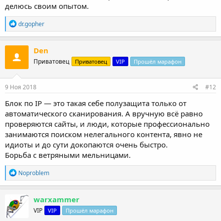
делюсь своим опытом.
Р
dr.gopher
е
а
к
Den
ц
Приватовец
Приватовец
VIP
Прошёл марафон
и
и
:
9 Ноя 2018
#12
Блок по IP — это такая себе полузащита только от
автоматического сканирования. А вручную всё равно
проверяются сайты, и люди, которые профессионально
занимаются поиском нелегального контента, явно не
идиоты и до сути докопаются очень быстро.
Борьба с ветряными мельницами.
Р
Noproblem
е
а
к
warxammer
ц
VIP
VIP
Прошёл марафон
и
и