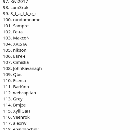
97. Kivi2017
98. Lam3rok
99. S_t_a_l_k_e_r
100. randomname
101. Sampre
102. Гена
103. MakcoN
104. XVISTA
105. nikson
106. Евген
107. Cimislia
108. JohnKavanagh
109. Qbic
110. Esenia
111. BarKino
112. webcapitan
113. Grey
114. Bmjze
115. XylliGaH
116. Veenrok
117. alexrw
118. enavolochny