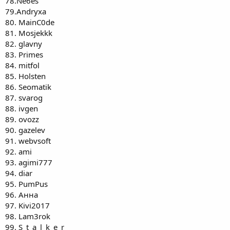
78.Ne6es
79.Andryxa
80. MainC0de
81. Mosjekkk
82. glavny
83. Primes
84. mitfol
85. Holsten
86. Seomatik
87. svarog
88. ivgen
89. ovozz
90. gazelev
91. webvsoft
92. ami
93. agimi777
94. diar
95. PumPus
96. Анна
97. Kivi2017
98. Lam3rok
99. S_t_a_l_k_e_r