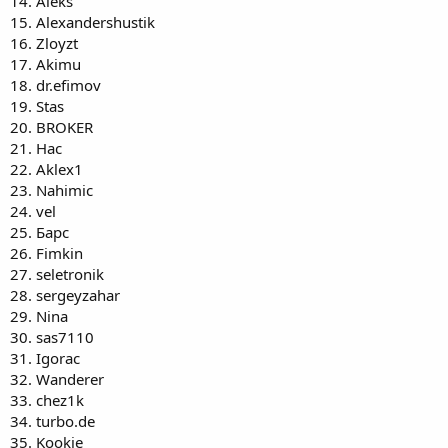
14. Aleks
15. Alexandershustik
16. Zloyzt
17. Akimu
18. dr.efimov
19. Stas
20. BROKER
21. Нас
22. Aklex1
23. Nahimic
24. vel
25. Барс
26. Fimkin
27. seletronik
28. sergeyzahar
29. Nina
30. sas7110
31. Igorac
32. Wanderer
33. chez1k
34. turbo.de
35. Kookie