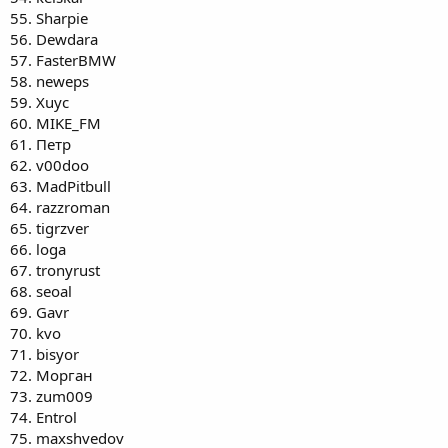
55. Sharpie
56. Dewdara
57. FasterBMW
58. neweps
59. Хuyc
60. MIKE_FM
61. Петр
62. v00doo
63. MadPitbull
64. razzroman
65. tigrzver
66. loga
67. tronyrust
68. seoal
69. Gavr
70. kvo
71. bisyor
72. Морган
73. zum009
74. Entrol
75. maxshvedov