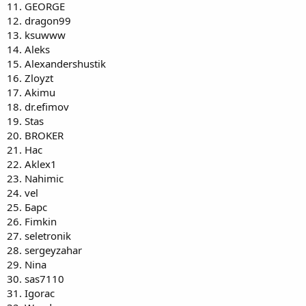
11. GEORGE
12. dragon99
13. ksuwww
14. Aleks
15. Alexandershustik
16. Zloyzt
17. Akimu
18. dr.efimov
19. Stas
20. BROKER
21. Нас
22. Aklex1
23. Nahimic
24. vel
25. Барс
26. Fimkin
27. seletronik
28. sergeyzahar
29. Nina
30. sas7110
31. Igorac