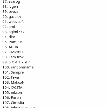
87. svarog
88. ivgen
89. ovozz
90. gazelev
91. webvsoft
92. ami
93. agimi777
94. diar
95. PumPus
96. Анна
97. Kivi2017
98. Lam3rok
99. S_t_a_l_k_e_r
100. randomname
101. Sampre
102. Гена
103. MakcoN
104. XVISTA
105. nikson
106. Евген
107. Cimislia
108. JohnKavanagh