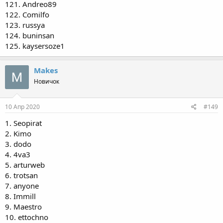
121. Andreo89
122. Comilfo
123. russya
124. buninsan
125. kaysersoze1
Makes
Новичок
10 Апр 2020
#149
1. Seopirat
2. Kimo
3. dodo
4. 4va3
5. arturweb
6. trotsan
7. anyone
8. Immill
9. Maestro
10. ettochno