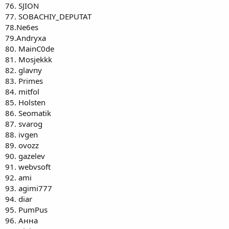
76. SJION
77. SOBACHIY_DEPUTAT
78.Ne6es
79.Andryxa
80. MainC0de
81. Mosjekkk
82. glavny
83. Primes
84. mitfol
85. Holsten
86. Seomatik
87. svarog
88. ivgen
89. ovozz
90. gazelev
91. webvsoft
92. ami
93. agimi777
94. diar
95. PumPus
96. Анна