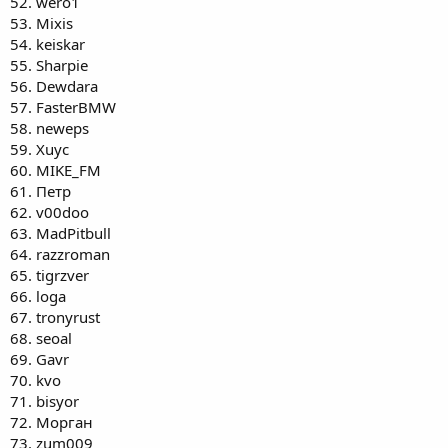
52. wero1
78.Ne6es
53. Mixis
79.Andryxa
54. keiskar
80. MainC0de
55. Sharpie
81. Mosjekkk
56. Dewdara
82. glavny
83. Primes
57. FasterBMW
84. mitfol
58. neweps
85. Holsten
59. Хuyc
86. Seomatik
60. MIKE_FM
87. svarog
61. Петр
88. ivgen
62. v00doo
89. ovozz
90. gazelev
63. MadPitbull
91. webvsoft
64. razzroman
92. ami
65. tigrzver
93. agimi777
66. loga
94. diar
67. tronyrust
95. PumPus
68. seoal
96. Анна
97. Kivi2017
69. Gavr
98. Lam3rok
70. kvo
99. S_t_a_l_k_e_r
71. bisyor
100. randomname
72. Морган
101. Sampre
73. zum009
102. Гена