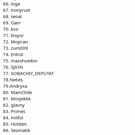
66. loga
67. tronyrust
68. seoal
69. Gavr
70. kvo
71. bisyor
72. Морган
73. zum009
74. Entrol
75. maxshvedov
76. SJION
77. SOBACHIY_DEPUTAT
78.Ne6es
79.Andryxa
80. MainC0de
81. Mosjekkk
82. glavny
83. Primes
84. mitfol
85. Holsten
86. Seomatik