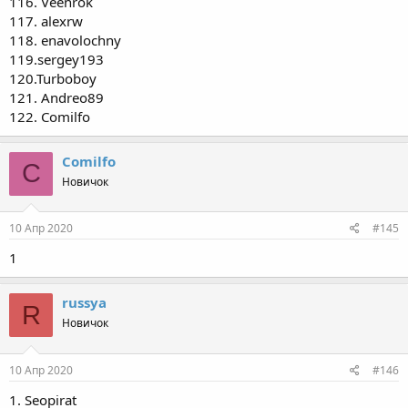
116. Veenrok
117. alexrw
118. enavolochny
119.sergey193
120.Turboboy
121. Andreo89
122. Comilfo
Comilfo
C
Новичок
10 Апр 2020
#145
1
russya
R
Новичок
10 Апр 2020
#146
1. Seopirat