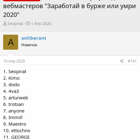
вебмастеров "Заработай в бурже или умри
2020"
А
Д
Seopirat
1 Апр 2020
в
а
т
т
anliberant
A
о
а
Новичок
р
н
т
а
е
ч
10 Апр 2020
#141
м
а
ы
л
1. Seopirat
а
2. Kimo
3. dodo
4. 4va3
5. arturweb
6. trotsan
7. anyone
8. Immill
9. Maestro
10. ettochno
11. GEORGE