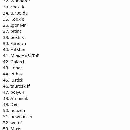
32. Wanderer
33. chez1k
34. turbo.de
35. Kookie
36. Igor Mr
37. pitinc
38. boshik
39. Faridun
40. HitMan
41. MexaHu3aToP
42. Galard
43. Loher
44. Ruhas
45. Justick
46. tauroskiff
47. pdly64
48. Amnistik
49. Den
50. netizen
51. newdancer
52. wero1
53. Mixis