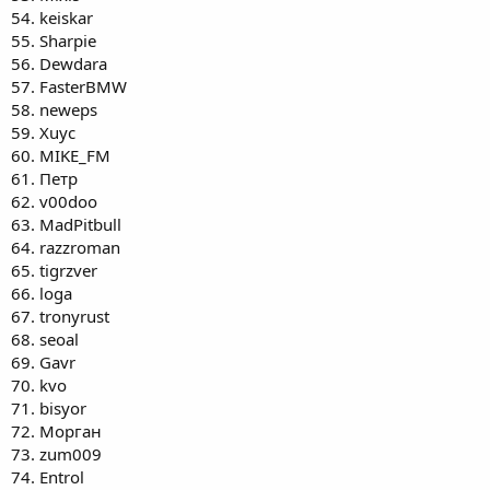
54. keiskar
55. Sharpie
56. Dewdara
57. FasterBMW
58. neweps
59. Хuyc
60. MIKE_FM
61. Петр
62. v00doo
63. MadPitbull
64. razzroman
65. tigrzver
66. loga
67. tronyrust
68. seoal
69. Gavr
70. kvo
71. bisyor
72. Морган
73. zum009
74. Entrol