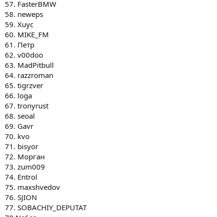
57. FasterBMW
58. neweps
59. Хuyc
60. MIKE_FM
61. Петр
62. v00doo
63. MadPitbull
64. razzroman
65. tigrzver
66. loga
67. tronyrust
68. seoal
69. Gavr
70. kvo
71. bisyor
72. Морган
73. zum009
74. Entrol
75. maxshvedov
76. SJION
77. SOBACHIY_DEPUTAT