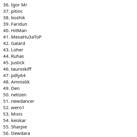
36. Igor Mr
37. pitinc
38. boshik
39. Faridun
40. HitMan
41. MexaHu3aToP
42. Galard
43. Loher
44. Ruhas
45. Justick
46. tauroskiff
47. pdly64
48. Amnistik
49. Den
50. netizen
51. newdancer
52. wero1
53. Mixis
54. keiskar
55. Sharpie
56. Dewdara