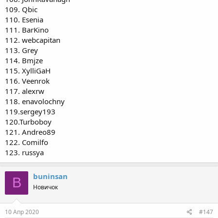
109. Qbic
110. Esenia
111. BarKino
112. webcapitan
113. Grey
114. Bmjze
115. XylliGaH
116. Veenrok
117. alexrw
118. enavolochny
119.sergey193
120.Turboboy
121. Andreo89
122. Comilfo
123. russya
buninsan
B
Новичок
10 Апр 2020
#147