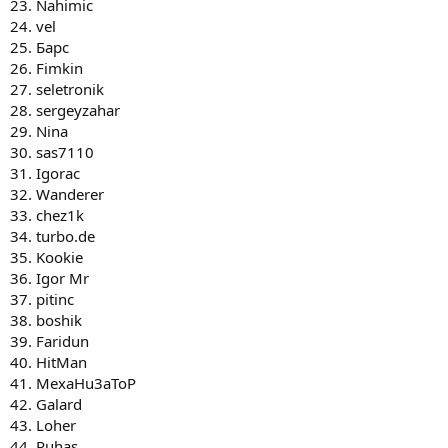
23. Nahimic
24. vel
25. Барс
26. Fimkin
27. seletronik
28. sergeyzahar
29. Nina
30. sas7110
31. Igorac
32. Wanderer
33. chez1k
34. turbo.de
35. Kookie
36. Igor Mr
37. pitinc
38. boshik
39. Faridun
40. HitMan
41. MexaHu3aToP
42. Galard
43. Loher
44. Ruhas