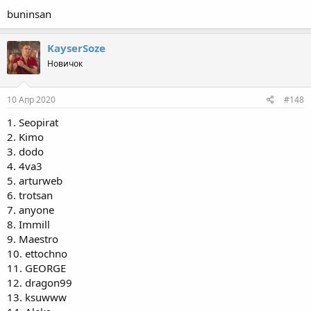
buninsan
KayserSoze
Новичок
10 Апр 2020
#148
1. Seopirat
2. Kimo
3. dodo
4. 4va3
5. arturweb
6. trotsan
7. anyone
8. Immill
9. Maestro
10. ettochno
11. GEORGE
12. dragon99
13. ksuwww