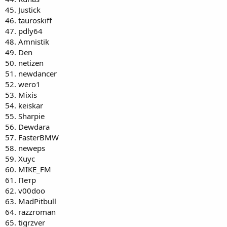
45. Justick
46. tauroskiff
47. pdly64
48. Amnistik
49. Den
50. netizen
51. newdancer
52. wero1
53. Mixis
54. keiskar
55. Sharpie
56. Dewdara
57. FasterBMW
58. neweps
59. Хuyc
60. MIKE_FM
61. Петр
62. v00doo
63. MadPitbull
64. razzroman
65. tigrzver