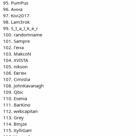
95. PumPus
96. Анна
97. Kivi2017
98. Lam3rok
99. S_t_a_l_k_e_r
100. randomname
101. Sampre
102. Гена
103. MakcoN
104. XVISTA
105. nikson
106. Евген
107. Cimislia
108. JohnKavanagh
109. Qbic
110. Esenia
111. BarKino
112. webcapitan
113. Grey
114. Bmjze
115. XylliGaH