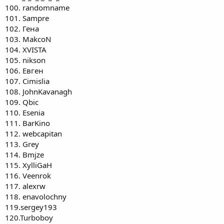
100. randomname
101. Sampre
102. Гена
103. MakcoN
104. XVISTA
105. nikson
106. Евген
107. Cimislia
108. JohnKavanagh
109. Qbic
110. Esenia
111. BarKino
112. webcapitan
113. Grey
114. Bmjze
115. XylliGaH
116. Veenrok
117. alexrw
118. enavolochny
119.sergey193
120.Turboboy