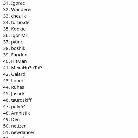
31. Igorac
53. Mixis
32. Wanderer
54. keiskar
55. Sharpie
33. chez1k
56. Dewdara
34. turbo.de
57. FasterBMW
35. Kookie
58. neweps
36. Igor Mr
59. Хuyc
37. pitinc
60. MIKE_FM
38. boshik
61. Петр
62. v00doo
39. Faridun
63. MadPitbull
40. HitMan
64. razzroman
41. MexaHu3aToP
65. tigrzver
42. Galard
66. loga
43. Loher
67. tronyrust
44. Ruhas
68. seoal
69. Gavr
45. Justick
70. kvo
46. tauroskiff
71. bisyor
47. pdly64
72. Морган
48. Amnistik
73. zum009
49. Den
74. Entrol
50. netizen
75. maxshvedov
76. SJION
51. newdancer
77. SOBACHIY_DEPUTAT