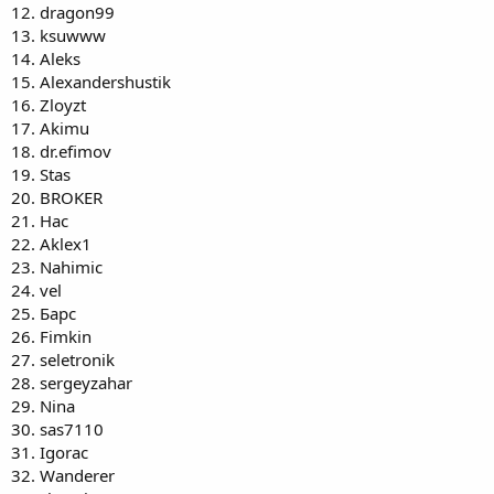
12. dragon99
13. ksuwww
14. Aleks
15. Alexandershustik
16. Zloyzt
17. Akimu
18. dr.efimov
19. Stas
20. BROKER
21. Нас
22. Aklex1
23. Nahimic
24. vel
25. Барс
26. Fimkin
27. seletronik
28. sergeyzahar
29. Nina
30. sas7110
31. Igorac
32. Wanderer