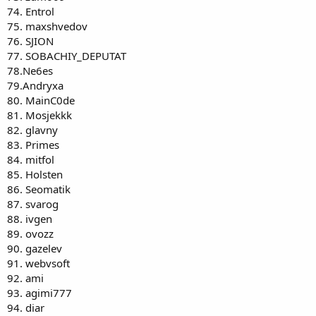
74. Entrol
103. MakcoN
104. XVISTA
75. maxshvedov
105. nikson
76. SJION
106. Евген
77. SOBACHIY_DEPUTAT
107. Cimislia
78.Ne6es
108. JohnKavanagh
79.Andryxa
109. Qbic
80. MainC0de
110. Esenia
111. BarKino
81. Mosjekkk
112. webcapitan
82. glavny
113. Grey
83. Primes
114. Bmjze
84. mitfol
115. XylliGaH
85. Holsten
116. Veenrok
86. Seomatik
117. alexrw
118. enavolochny
87. svarog
119.sergey193
88. ivgen
120.Turboboy
89. ovozz
121. Andreo89
90. gazelev
91. webvsoft
92. ami
93. agimi777
94. diar