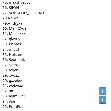
75. maxshvedov
76. SJION
77. SOBACHIY_DEPUTAT
78.Ne6es
79.Andryxa
80. MainC0de
81. Mosjekkk
82. glavny
83. Primes
84. mitfol
85. Holsten
86. Seomatik
87. svarog
88. ivgen
89. ovozz
90. gazelev
91. webvsoft
92. ami
Свер
93. agimi777
Сниз
94. diar
95. PumPus