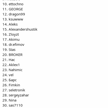
28. sergeyzahar
10. ettochno
29. Nina
11. GEORGE
30. sas7110
12. dragon99
31. Igorac
13. ksuwww
32. Wanderer
14. Aleks
33. chez1k
34. turbo.de
15. Alexandershustik
35. Kookie
16. Zloyzt
36. Igor Mr
17. Akimu
37. pitinc
18. dr.efimov
38. boshik
19. Stas
39. Faridun
20. BROKER
40. HitMan
41. MexaHu3aToP
21. Нас
42. Galard
22. Aklex1
43. Loher
23. Nahimic
44. Ruhas
24. vel
45. Justick
25. Барс
46. tauroskiff
26. Fimkin
47. pdly64
48. Amnistik
27. seletronik
49. Den
28. sergeyzahar
50. netizen
29. Nina
51. newdancer
30. sas7110
52. wero1