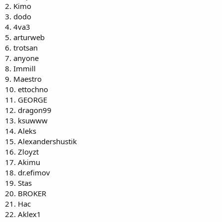
2. Kimo
3. dodo
4. 4va3
5. arturweb
6. trotsan
7. anyone
8. Immill
9. Maestro
10. ettochno
11. GEORGE
12. dragon99
13. ksuwww
14. Aleks
15. Alexandershustik
16. Zloyzt
17. Akimu
18. dr.efimov
19. Stas
20. BROKER
21. Нас
22. Aklex1