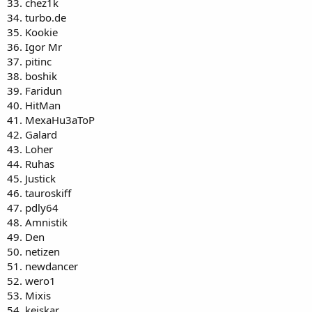
33. chez1k
34. turbo.de
35. Kookie
36. Igor Mr
37. pitinc
38. boshik
39. Faridun
40. HitMan
41. MexaHu3aToP
42. Galard
43. Loher
44. Ruhas
45. Justick
46. tauroskiff
47. pdly64
48. Amnistik
49. Den
50. netizen
51. newdancer
52. wero1
53. Mixis
54. keiskar