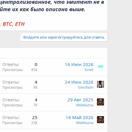
ецентрализованное, что эмитент не в
яйте их как было описано выше.
 BTC, ETH
Войдите или зарегистрируйтесь для ответа.
Ответы
0
16 Июн 2026
Просмотры
854
3snet
Ответы
4
24 Июн 2026
Просмотры
4K
Gershom
Ответы
4
29 Авг 2025
Просмотры
7K
WebKazna
Ответы
25
16 Май 2026
Просмотры
23K
WebKazna