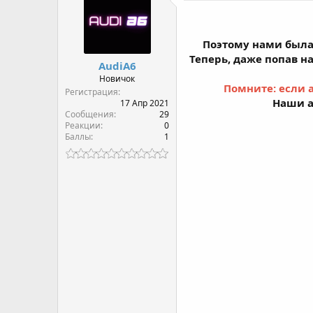
Поэтому нами была
Теперь, даже попав н
AudiA6
Новичок
Помните: если 
Регистрация
Наши а
17 Апр 2021
Сообщения
29
Реакции
0
Баллы
1