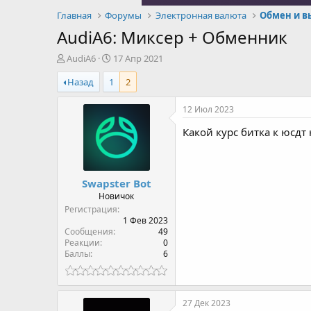
Главная
Форумы
Электронная валюта
Обмен и в
AudiA6: Миксер + Обменник
А
Д
AudiA6
17 Апр 2021
в
а
Назад
1
2
т
т
о
а
р
н
12 Июл 2023
т
а
Какой курс битка к юсдт 
е
ч
м
а
ы
л
а
Swapster Bot
Новичок
Регистрация
1 Фев 2023
Сообщения
49
Реакции
0
Баллы
6
27 Дек 2023