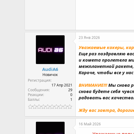
23 Янв 2026
Уважаемые какеры, кар
Еще раз поздравляю вас
и комета пролетела ми
межпланетной ракете, и
AudiA6
Кароче, чтобы все у на
Новичок
Регистрация
ВНИМАНИЕ!!!
Мы снова р
17 Апр 2021
Сообщения
29
снова будете себя чувс
Реакции
0
радовать вас качеств
Баллы
1
Жду вас завтра, дорогие
16 Май 2026
Уважаемые польз