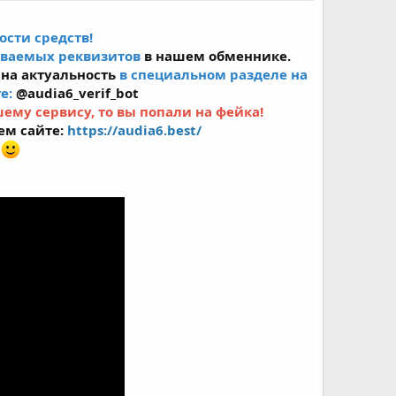
ости средств!
аваемых реквизитов
в нашем обменнике.
 на актуальность
в специальном разделе на
те:
@audia6_verif_bot
му сервису, то вы попали на фейка!
ем сайте:
https://audia6.best/
е