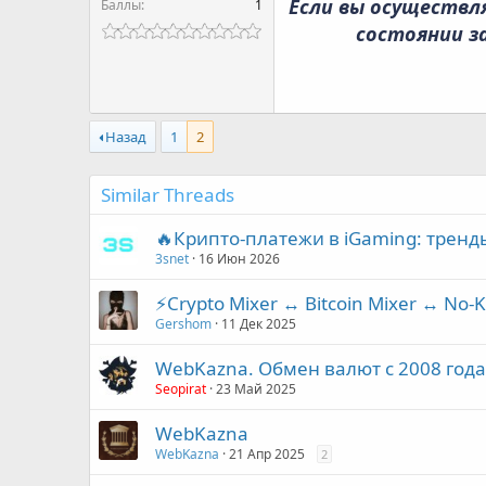
Если вы осуществл
Баллы
1
состоянии за
Назад
1
2
Similar Threads
🔥Крипто-платежи в iGaming: тренд
3snet
16 Июн 2026
⚡Crypto Mixer ↔ Bitcoin Mixer ↔ No-
Gershom
11 Дек 2025
WebKazna. Обмен валют с 2008 года.
Seopirat
23 Май 2025
WebKazna
WebKazna
21 Апр 2025
2