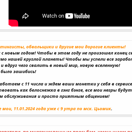
тингисты, обвальщики и другие мои дорогие клиенты!
 с новым годом! Чтобы в этом году не произошел конец 
мо нашей круглой планеты! Чтобы мы успели все зарабо
 вдруг чего свалить в новый мир, новую вселенную!
с было зашибись!
аботаем с 11 числа и ждем ваши монетки у себя в сервис
твовать как белоснежка в гэнг бэнге, все мои негры буду
ом обслуживания и просто приятным общением!
 мои, 11.01.2024 года уже с 9 утра по мск. Цьомик
.
ователи, по многочисленным просьбам, уменьшаем п