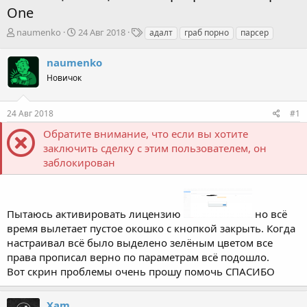
One
А
Д
Т
naumenko
24 Авг 2018
адалт
граб порно
парсер
в
а
е
т
т
г
naumenko
о
а
и
Новичок
р
н
т
а
е
ч
24 Авг 2018
#1
м
а
ы
л
Обратите внимание, что если вы хотите
а
заключить сделку с этим пользователем, он
заблокирован
Пытаюсь активировать лицензию
но всё
время вылетает пустое окошко с кнопкой закрыть. Когда
настраивал всё было выделено зелёным цветом все
права прописал верно по параметрам всё подошло.
Вот скрин проблемы очень прошу помочь СПАСИБО
Xam