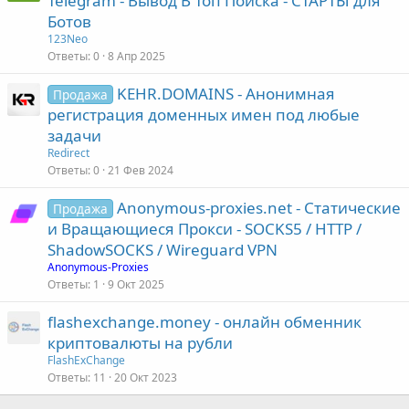
Telegram - Вывод В Топ Поиска - СТАРТЫ для
Ботов
123Neo
Ответы
0
8 Апр 2025
KEHR.DOMAINS - Анонимная
Продажа
регистрация доменных имен под любые
задачи
Redirect
Ответы
0
21 Фев 2024
Anonymous-proxies.net - Статические
Продажа
и Вращающиеся Прокси - SOCKS5 / HTTP /
ShadowSOCKS / Wireguard VPN
Anonymous-Proxies
Ответы
1
9 Окт 2025
flashexchange.money - онлайн обменник
криптовалюты на рубли
FlashExChange
Ответы
11
20 Окт 2023