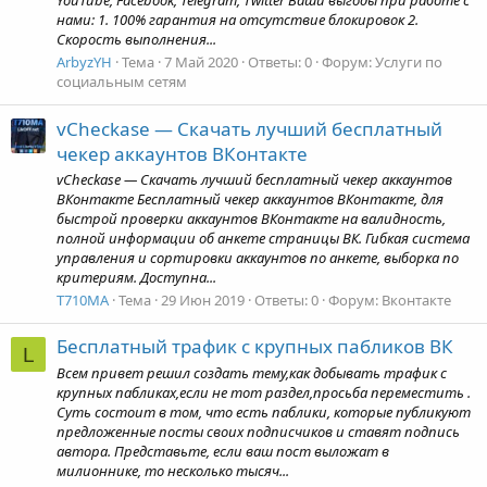
YouTube, Facebook, Telegram, Twitter Ваши выгоды при работе с
нами: 1. 100% гарантия на отсутствие блокировок 2.
Скорость выполнения...
ArbyzYH
Тема
7 Май 2020
Ответы: 0
Форум:
Услуги по
социальным сетям
vCheckase — Скачать лучший бесплатный
чекер аккаунтов ВКонтакте
vCheckase — Скачать лучший бесплатный чекер аккаунтов
ВКонтакте Бесплатный чекер аккаунтов ВКонтакте, для
быстрой проверки аккаунтов ВКонтакте на валидность,
полной информации об анкете страницы ВК. Гибкая система
управления и сортировки аккаунтов по анкете, выборка по
критериям. Доступна...
T710MA
Тема
29 Июн 2019
Ответы: 0
Форум:
Вконтакте
Бесплатный трафик с крупных пабликов ВК
L
Всем привет решил создать тему,как добывать трафик с
крупных пабликах,если не тот раздел,просьба переместить .
Суть состоит в том, что есть паблики, которые публикуют
предложенные посты своих подписчиков и ставят подпись
автора. Представьте, если ваш пост выложат в
милионнике, то несколько тысяч...