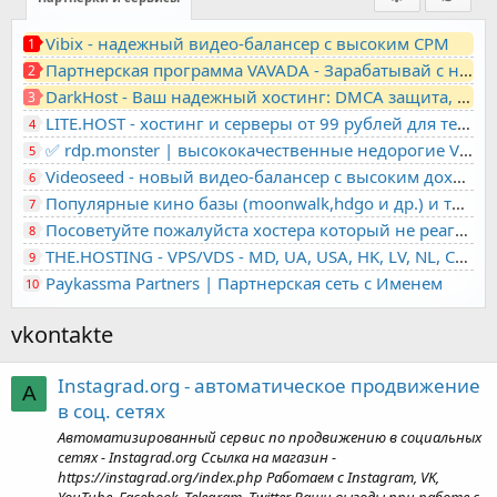
Vibix - надежный видео-балансер с высоким CPM
1
Партнерская программа VAVADA - Зарабатывай с нами!
2
DarkHost - Ваш надежный хостинг: DMCA защита, лояльность, анонимность
3
LITE.HOST - хостинг и серверы от 99 рублей для тех, кто любит не переплачивать. Доступ по SSH, поддержка PHP, GIT, COMPOSER, сертификаты Let's Encrypt
4
✅ rdp.monster | высококачественные недорогие VPS, RDP - выделенные серверы
5
Videoseed - новый видео-балансер с высоким доходом
6
Популярные кино базы (moonwalk,hdgo и др.) и торренты в одном плеере для вашего сайта
7
Посоветуйте пожалуйста хостера который не реагирует на ркн
8
THE.HOSTING - VPS/VDS - MD, UA, USA, HK, LV, NL, CA, DE, SK, CZE, GB, IL, TR, PL, BG, RO, IT, FL, HU, PT.
9
Paykassma Partners | Партнерская сеть с Именем
10
vkontakte
Instagrad.org - автоматическое продвижение
A
в соц. сетях
Автоматизированный сервис по продвижению в социальных
сетях - Instagrad.org Ссылка на магазин -
https://instagrad.org/index.php Работаем с Instagram, VK,