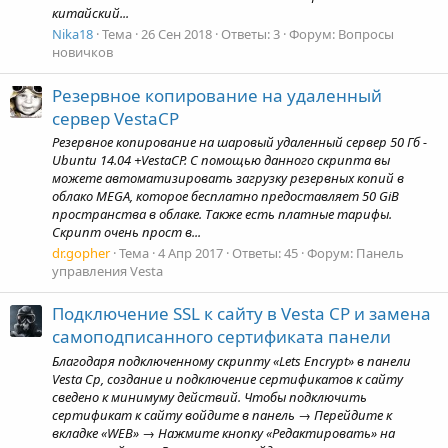
китайский...
Nika18
Тема
26 Сен 2018
Ответы: 3
Форум:
Вопросы
новичков
Резервное копирование на удаленный
сервер VestaCP
Резервное копирование на шаровый удаленный сервер 50 Гб -
Ubuntu 14.04 +VestaCP. С помощью данного скрипта вы
можете автоматизировать загрузку резервных копий в
облако MEGA, которое бесплатно предоставляет 50 GiB
пространства в облаке. Также есть платные тарифы.
Скрипт очень прост в...
dr.gopher
Тема
4 Апр 2017
Ответы: 45
Форум:
Панель
управления Vesta
Подключение SSL к сайту в Vesta CP и замена
самоподписанного сертификата панели
Благодаря подключенному скрипту «Lets Encrypt» в панели
Vesta Cp, создание и подключение сертификатов к сайту
сведено к минимуму действий. Чтобы подключить
сертификат к сайту войдите в панель → Перейдите к
вкладке «WEB» → Нажмите кнопку «Редактировать» на