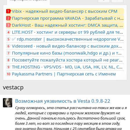
Vibix - надежный видео-балансер с высоким CPM
1
Партнерская программа VAVADA - Зарабатывай с нами!
2
DarkHost - Ваш надежный хостинг: DMCA защита, лояльность, анонимность
3
LITE.HOST - хостинг и серверы от 99 рублей для тех, кто любит не переплачивать. Доступ по SSH, поддержка PHP, GIT, COMPOSER, сертификаты Let's Encrypt
4
✅ rdp.monster | высококачественные недорогие VPS, RDP - выделенные серверы
5
Videoseed - новый видео-балансер с высоким доходом
6
Популярные кино базы (moonwalk,hdgo и др.) и торренты в одном плеере для вашего сайта
7
Посоветуйте пожалуйста хостера который не реагирует на ркн
8
THE.HOSTING - VPS/VDS - MD, UA, USA, HK, LV, NL, CA, DE, SK, CZE, GB, IL, TR, PL, BG, RO, IT, FL, HU, PT.
9
Paykassma Partners | Партнерская сеть с Именем
10
vestacp
Возможная уязвимость в Vesta 0.9.8-22
Сразу оговорюсь, эта статья рассчитана на таких же как и я
людей, которые с серверами и прочим железом дружат не
очень. Данной панелью пользуюсь достаточно большой срок,
более 3 лет, но вот за последние пару месяцев в этом году,
она знатно достала. Начиная с 25 сентября была атака на