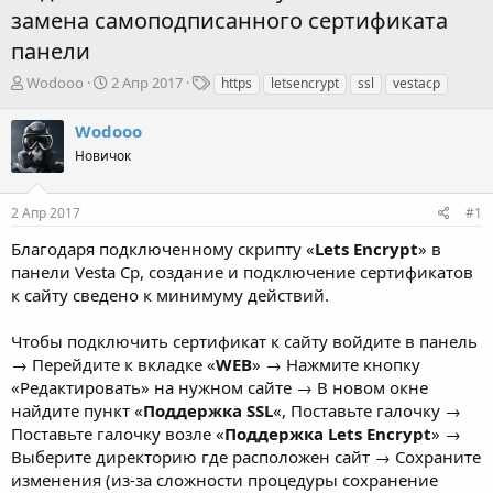
замена самоподписанного сертификата
панели
А
Д
Т
Wodooo
2 Апр 2017
https
letsencrypt
ssl
vestacp
в
а
е
т
т
г
Wodooo
о
а
и
Новичок
р
н
т
а
е
ч
2 Апр 2017
#1
м
а
ы
л
Благодаря подключенному скрипту «
Lets Encrypt
» в
а
панели Vesta Cp, создание и подключение сертификатов
к сайту сведено к минимуму действий.
Чтобы подключить сертификат к сайту войдите в панель
→ Перейдите к вкладке «
WEB
» → Нажмите кнопку
«Редактировать» на нужном сайте → В новом окне
найдите пункт «
Поддержка SSL
«, Поставьте галочку →
Поставьте галочку возле «
Поддержка Lets Encrypt
» →
Выберите директорию где расположен сайт → Сохраните
изменения (из-за сложности процедуры сохранение