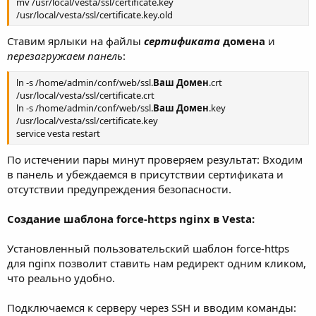
mv /usr/local/vesta/ssl/certificate.key
/usr/local/vesta/ssl/certificate.key.old
Ставим ярлыки на файлы
сертификата
домена
и
перезагружаем панель
:
ln -s /home/admin/conf/web/ssl.
Ваш Домен
.crt
/usr/local/vesta/ssl/certificate.crt
ln -s /home/admin/conf/web/ssl.
Ваш Домен
.key
/usr/local/vesta/ssl/certificate.key
service vesta restart
По истечении пары минут проверяем результат: Входим
в панель и убеждаемся в присутствии сертификата и
отсутствии предупреждения безопасности.
Создание шаблона force-https nginx в Vesta:
Установленный пользовательский шаблон force-https
для nginx позволит ставить нам редирект одним кликом,
что реально удобно.
Подключаемся к серверу через SSH и вводим команды: