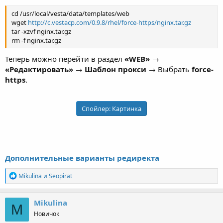
cd /usr/local/vesta/data/templates/web
wget
http://c.vestacp.com/0.9.8/rhel/force-https/nginx.tar.gz
tar -xzvf nginx.tar.gz
rm -f nginx.tar.gz
Теперь можно перейти в раздел
«WEB»
→
«Редактировать»
→
Шаблон прокси
→ Выбрать
force-
https
.
Спойлер:
Картинка
Дополнительные варианты редиректа
Р
Mikulina
и
Seopirat
е
а
к
Mikulina
M
ц
Новичок
и
и