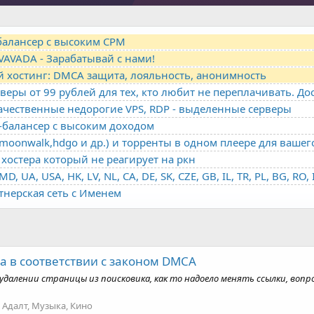
-балансер с высоким CPM
VAVADA - Зарабатывай с нами!
й хостинг: DMCA защита, лояльность, анонимность
качественные недорогие VPS, RDP - выделенные серверы
о-балансер с высоким доходом
oonwalk,hdgo и др.) и торренты в одном плеере для вашег
хостера который не реагирует на ркн
ртнерская сеть с Именем
а в соответствии с законом DMCA
удалении страницы из поисковика, как то надоело менять ссылки, воп
:
Адалт, Музыка, Кино