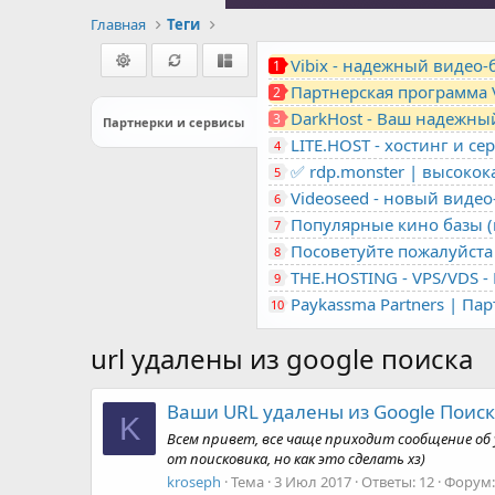
Главная
Теги
Vibix - надежный видео
1
Партнерская программа 
2
DarkHost - Ваш надежны
3
Партнерки и сервисы
4
✅ rdp.monster | высоко
5
Videoseed - новый виде
6
Популярные кино базы (m
7
Посоветуйте пожалуйста 
8
9
Paykassma Partners | Па
10
url удалены из google поиска
Ваши URL удалены из Google Поиск
K
Всем привет, все чаще приходит сообщение об 
от поисковика, но как это сделать хз)
kroseph
Тема
3 Июл 2017
Ответы: 12
Форум