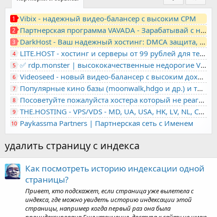
Vibix - надежный видео-балансер с высоким CPM
1
Партнерская программа VAVADA - Зарабатывай с нами!
2
DarkHost - Ваш надежный хостинг: DMCA защита, лояльность, анонимность
3
LITE.HOST - хостинг и серверы от 99 рублей для тех, кто любит не переплачивать. Доступ по SSH, поддержка PHP, GIT, COMPOSER, сертификаты Let's Encrypt
4
✅ rdp.monster | высококачественные недорогие VPS, RDP - выделенные серверы
5
Videoseed - новый видео-балансер с высоким доходом
6
Популярные кино базы (moonwalk,hdgo и др.) и торренты в одном плеере для вашего сайта
7
Посоветуйте пожалуйста хостера который не реагирует на ркн
8
THE.HOSTING - VPS/VDS - MD, UA, USA, HK, LV, NL, CA, DE, SK, CZE, GB, IL, TR, PL, BG, RO, IT, FL, HU, PT.
9
Paykassma Partners | Партнерская сеть с Именем
10
удалить страницу с индекса
Как посмотреть историю индексации одной
страницы?
Привет, кто подскажет, если страница уже вылетела с
индекса, где можно увидеть историю индексации этой
страницы, например когда первый раз она была
проиндексирована Еще уточнение, доступа к сайту не имею,