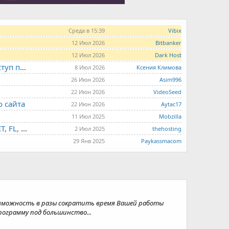
Среда в 15:39
Vibix
12 Июл 2026
Bitbanker
12 Июл 2026
Dark Host
LITE.HOST - хостинг и серверы от 99 рублей для тех, кто любит не переплачивать. Доступ по SSH, поддержка PHP, GIT, COMPOSER, сертификаты Let's Encrypt
8 Июл 2026
Ксения Климова
26 Июн 2026
Asim996
22 Июн 2026
VideoSeed
о сайта
22 Июн 2026
Aytac17
11 Июл 2025
Mobzilla
THE.HOSTING - VPS/VDS - MD, UA, USA, HK, LV, NL, CA, DE, SK, CZE, GB, IL, TR, PL, BG, RO, IT, FL, HU, PT.
2 Июл 2025
thehosting
29 Янв 2025
Paykassmacom
озможность в разы сократить время Вашей работы
рограмму под большинство...