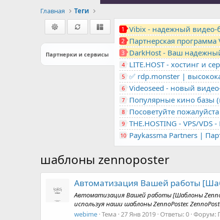
Главная
Теги
Vibix - надежный видео
1
Партнерская программа 
2
DarkHost - Ваш надежны
3
Партнерки и сервисы
4
✅ rdp.monster | высоко
5
Videoseed - новый виде
6
Популярные кино базы (m
7
Посоветуйте пожалуйста 
8
9
Paykassma Partners | Па
10
шаблоны zennoposter
Автоматизация Вашей работы [Шаб
Автоматизация Вашей работы [Шаблоны ZennoP
используя наши шаблоны ZennoPoster. ZennoPos
webime
Тема
27 Янв 2019
Ответы: 0
Форум: