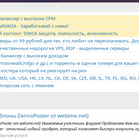
-балансер с высоким CPM
VAVADA - Зарабатывай с нами!
й хостинг: DMCA защита, лояльность, анонимность
качественные недорогие VPS, RDP - выделенные серверы
о-балансер с высоким доходом
oonwalk,hdgo и др.) и торренты в одном плеере для вашег
хостера который не реагирует на ркн
ртнерская сеть с Именем
лоны ZennoPoster от webime.net]
oster от webime.net] Уважаемые участники форума! Предлагаем Вам в
ter - отличный гибкий продукт, который позволяет быстро получить п
Прочие услуги