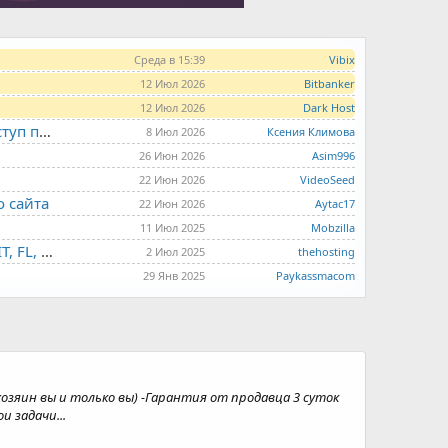
Среда в 15:39
Vibix
12 Июл 2026
Bitbanker
12 Июл 2026
Dark Host
LITE.HOST - хостинг и серверы от 99 рублей для тех, кто любит не переплачивать. Доступ по SSH, поддержка PHP, GIT, COMPOSER, сертификаты Let's Encrypt
8 Июл 2026
Ксения Климова
26 Июн 2026
Asim996
22 Июн 2026
VideoSeed
о сайта
22 Июн 2026
Aytac17
11 Июл 2025
Mobzilla
THE.HOSTING - VPS/VDS - MD, UA, USA, HK, LV, NL, CA, DE, SK, CZE, GB, IL, TR, PL, BG, RO, IT, FL, HU, PT.
2 Июл 2025
thehosting
29 Янв 2025
Paykassmacom
(хозяин вы и только вы) -Гарантия от продавца 3 суток
и задачи...