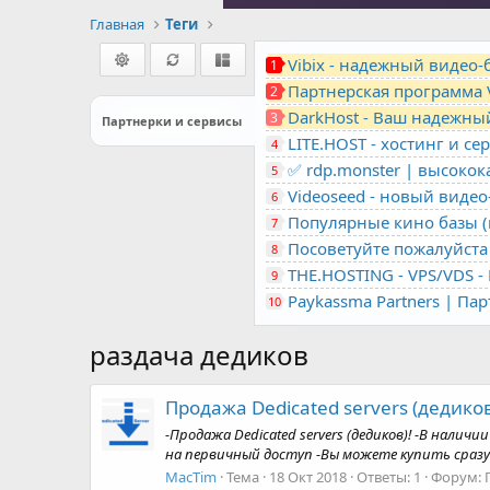
Главная
Теги
Vibix - надежный видео
1
Партнерская программа 
2
DarkHost - Ваш надежны
3
Партнерки и сервисы
4
✅ rdp.monster | высоко
5
Videoseed - новый виде
6
Популярные кино базы (m
7
Посоветуйте пожалуйста 
8
9
Paykassma Partners | Па
10
раздача дедиков
Продажа Dedicated servers (дедиков
-Продажа Dedicated servers (дедиков)! -В налич
на первичный доступ -Вы можете купить сразу х
MacTim
Тема
18 Окт 2018
Ответы: 1
Форум: