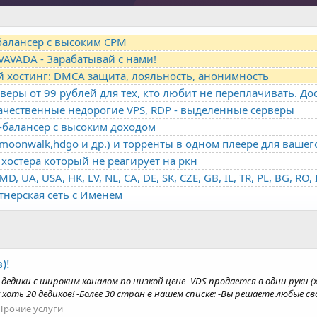
-балансер с высоким CPM
VAVADA - Зарабатывай с нами!
й хостинг: DMCA защита, лояльность, анонимность
качественные недорогие VPS, RDP - выделенные серверы
о-балансер с высоким доходом
oonwalk,hdgo и др.) и торренты в одном плеере для вашег
хостера который не реагирует на ркн
ртнерская сеть с Именем
)!
ии дедики с широким каналом по низкой цене -VDS продается в одни руки 
оть 20 дедиков! -Более 30 стран в нашем списке: -Вы решаете любые сво
Прочие услуги