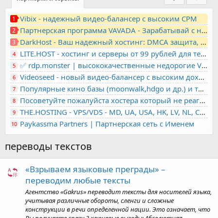
Vibix - надежный видео-балансер с высоким CPM
1
Партнерская программа VAVADA - Зарабатывай с нами!
2
DarkHost - Ваш надежный хостинг: DMCA защита, лояльность, анонимность
3
LITE.HOST - хостинг и серверы от 99 рублей для тех, кто любит не переплачивать. Доступ по SSH, поддержка PHP, GIT, COMPOSER, сертификаты Let's Encrypt
4
✅ rdp.monster | высококачественные недорогие VPS, RDP - выделенные серверы
5
Videoseed - новый видео-балансер с высоким доходом
6
Популярные кино базы (moonwalk,hdgo и др.) и торренты в одном плеере для вашего сайта
7
Посоветуйте пожалуйста хостера который не реагирует на ркн
8
THE.HOSTING - VPS/VDS - MD, UA, USA, HK, LV, NL, CA, DE, SK, CZE, GB, IL, TR, PL, BG, RO, IT, FL, HU, PT.
9
Paykassma Partners | Партнерская сеть с Именем
10
переводы текстов
«Взрываем языковые преграды» –
переводим любые тексты
Агентство «Gakrus» переводит тексты для носителей языка,
учитывая различные обороты, сленги и сложные
конструкции в речи определенной нации. Это означает, что
Вы получаете сразу 3 ключевые выгоды: Абсолютная