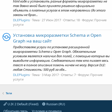
html коде и установить разные форматы микроразметки не
так давно мной было принято решение официально
объявить о платных услугах в этом направлении (до этого
заказы не брал...
DLEPlugins
Тема
27 Июн 2017
Ответы: 18
Форум:
Прочие
услуги
Установка микроразметки Schema и Open
Graph на ваш сайт
Предоставляю услуги по установке расширенной
микроразметки Schema и Open Graph. Обязательным
условием является наличие доп полей, с помощью которых вы
выводите информацию. Следовательно тем кто пихает весь
текст в полное описание помочь ничем не могу. Версия DLE:
любая Стоимость: 500 руб за обе...
DLEPlugins
Тема
3 Мар 2017
Ответы: 7
Форум:
Прочие
услуги
Теги
U.IX 2 Default (Fixed)
Russian (RU)
Обратная связь
Условия и правила