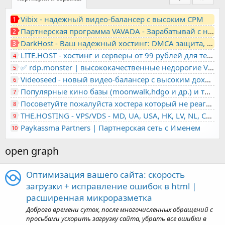
Vibix - надежный видео-балансер с высоким CPM
1
Партнерская программа VAVADA - Зарабатывай с нами!
2
DarkHost - Ваш надежный хостинг: DMCA защита, лояльность, анонимность
3
LITE.HOST - хостинг и серверы от 99 рублей для тех, кто любит не переплачивать. Доступ по SSH, поддержка PHP, GIT, COMPOSER, сертификаты Let's Encrypt
4
✅ rdp.monster | высококачественные недорогие VPS, RDP - выделенные серверы
5
Videoseed - новый видео-балансер с высоким доходом
6
Популярные кино базы (moonwalk,hdgo и др.) и торренты в одном плеере для вашего сайта
7
Посоветуйте пожалуйста хостера который не реагирует на ркн
8
THE.HOSTING - VPS/VDS - MD, UA, USA, HK, LV, NL, CA, DE, SK, CZE, GB, IL, TR, PL, BG, RO, IT, FL, HU, PT.
9
Paykassma Partners | Партнерская сеть с Именем
10
open graph
Оптимизация вашего сайта: скорость
загрузки + исправление ошибок в html |
расширенная микроразметка
Доброго времени суток, после многочисленных обращений с
просьбами ускорить загрузку сайта, убрать все ошибки в