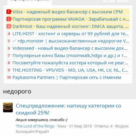
Vibix - надежный видео-балансер с высоким CPM
1
Партнерская программа VAVADA - Зарабатывай с нами!
2
DarkHost - Ваш надежный хостинг: DMCA защита, лояльность, анонимность
3
LITE.HOST - хостинг и серверы от 99 рублей для тех, кто любит не переплачивать. Доступ по SSH, поддержка PHP, GIT, COMPOSER, сертификаты Let's Encrypt
4
✅ rdp.monster | высококачественные недорогие VPS, RDP - выделенные серверы
5
Videoseed - новый видео-балансер с высоким доходом
6
Популярные кино базы (moonwalk,hdgo и др.) и торренты в одном плеере для вашего сайта
7
Посоветуйте пожалуйста хостера который не реагирует на ркн
8
THE.HOSTING - VPS/VDS - MD, UA, USA, HK, LV, NL, CA, DE, SK, CZE, GB, IL, TR, PL, BG, RO, IT, FL, HU, PT.
9
Paykassma Partners | Партнерская сеть с Именем
10
недорого
Спецпредложение: напишу категории со
скидкой 25%!
Акция завершена, спасибо :)
The Lord of the Rings
Тема
31 Мар 2018
Ответы: 4
Форум:
Копирайт/Рерайт