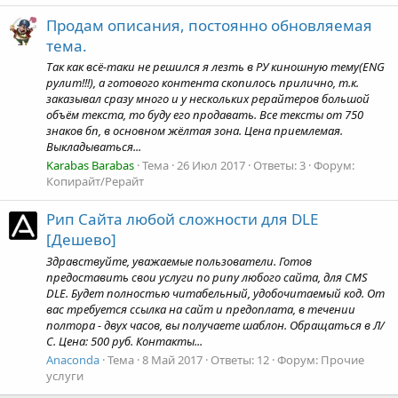
Продам описания, постоянно обновляемая
тема.
Так как всё-таки не решился я лезть в РУ киношную тему(ENG
рулит!!!), а готового контента скопилось прилично, т.к.
заказывал сразу много и у нескольких рерайтеров большой
объём текста, то буду его продавать. Все тексты от 750
знаков бп, в основном жёлтая зона. Цена приемлемая.
Выкладываться...
Karabas Barabas
Тема
26 Июл 2017
Ответы: 3
Форум:
Копирайт/Рерайт
Рип Сайта любой сложности для DLE
[Дешево]
Здравствуйте, уважаемые пользователи. Готов
предоставить свои услуги по рипу любого сайта, для CMS
DLE. Будет полностью читабельный, удобочитаемый код. От
вас требуется ссылка на сайт и предоплата, в течении
полтора - двух часов, вы получаете шаблон. Обращаться в Л/
С. Цена: 500 руб. Контакты...
Anaconda
Тема
8 Май 2017
Ответы: 12
Форум:
Прочие
услуги