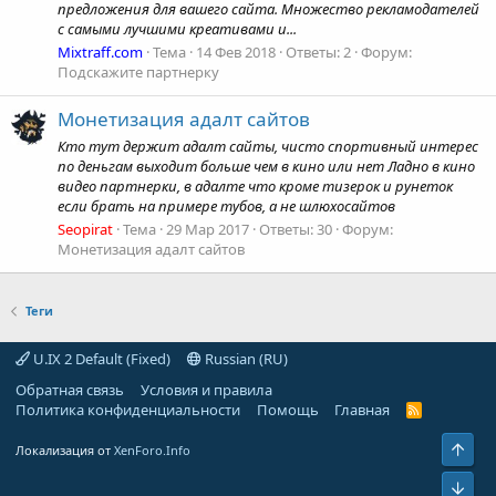
предложения для вашего сайта. Множество рекламодателей
с самыми лучшими креативами и...
Mixtraff.com
Тема
14 Фев 2018
Ответы: 2
Форум:
Подскажите партнерку
Монетизация адалт сайтов
Кто тут держит адалт сайты, чисто спортивный интерес
по деньгам выходит больше чем в кино или нет Ладно в кино
видео партнерки, в адалте что кроме тизерок и рунеток
если брать на примере тубов, а не шлюхосайтов
Seopirat
Тема
29 Мар 2017
Ответы: 30
Форум:
Монетизация адалт сайтов
Теги
U.IX 2 Default (Fixed)
Russian (RU)
Обратная связь
Условия и правила
Политика конфиденциальности
Помощь
Главная
R
S
S
Свер
Локализация от
XenForo.Info
Сниз