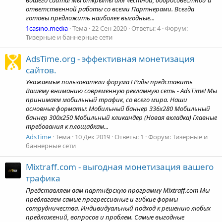
вашего сайта! Мы открыты для честной, добросовестной и
ответственной работы со всеми Партнерами. Всегда
готовы предложить наиболее выгодные...
1casino.media
Тема
22 Сен 2020
Ответы: 4
Форум:
Тизерные и баннерные сети
AdsTime.org - эффективная монетизация
сайтов.
Уважаемые пользователи форума ! Рады представить
Вашему вниманию современную рекламную сеть - AdsTime! Мы
принимаем мобильный трафик, со всего мира. Наши
основные форматы: Мобильный баннер 336x280 Мобильный
баннер 300х250 Мобильный кликандер (Новая вкладка) Главные
требования к площадкам...
AdsTime
Тема
10 Дек 2019
Ответы: 1
Форум:
Тизерные и
баннерные сети
Mixtraff.com - выгодная монетизация вашего
трафика
Представляем вам партнёрскую программу Mixtraff.com Мы
предлагаем самые прогрессивные и гибкие формы
сотрудничества. Индивидуальный подход к решению любых
предложений, вопросов и проблем. Самые выгодные