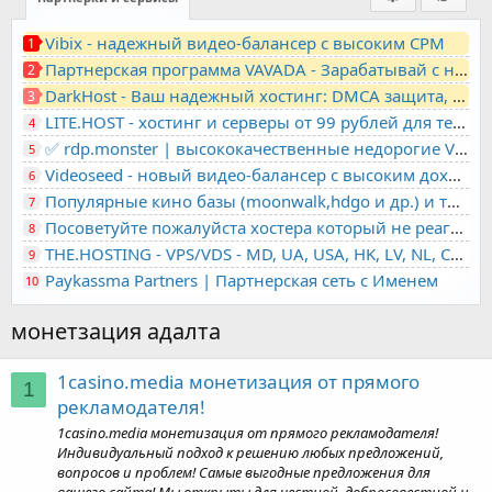
Vibix - надежный видео-балансер с высоким CPM
1
Партнерская программа VAVADA - Зарабатывай с нами!
2
DarkHost - Ваш надежный хостинг: DMCA защита, лояльность, анонимность
3
LITE.HOST - хостинг и серверы от 99 рублей для тех, кто любит не переплачивать. Доступ по SSH, поддержка PHP, GIT, COMPOSER, сертификаты Let's Encrypt
4
✅ rdp.monster | высококачественные недорогие VPS, RDP - выделенные серверы
5
Videoseed - новый видео-балансер с высоким доходом
6
Популярные кино базы (moonwalk,hdgo и др.) и торренты в одном плеере для вашего сайта
7
Посоветуйте пожалуйста хостера который не реагирует на ркн
8
THE.HOSTING - VPS/VDS - MD, UA, USA, HK, LV, NL, CA, DE, SK, CZE, GB, IL, TR, PL, BG, RO, IT, FL, HU, PT.
9
Paykassma Partners | Партнерская сеть с Именем
10
монетзация адалта
1casino.media монетизация от прямого
1
рекламодателя!
1casino.media монетизация от прямого рекламодателя!
Индивидуальный подход к решению любых предложений,
вопросов и проблем! Самые выгодные предложения для